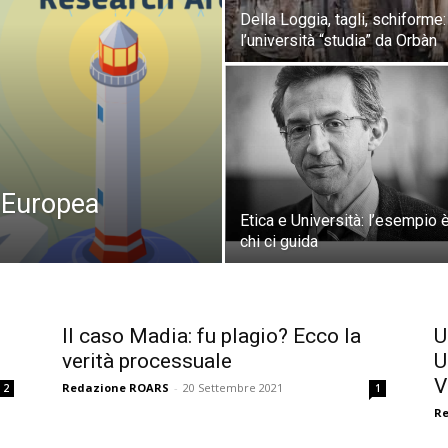
Della Loggia, tagli, schiforme:
l’università “studia” da Orbàn
a Europea
Etica e Università: l’esempio è
chi ci guida
Il caso Madia: fu plagio? Ecco la
U
verità processuale
U
V
Redazione ROARS
-
20 Settembre 2021
2
1
R