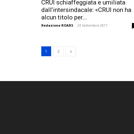
CRUI schiaffeggiata e umiliata
dall’intersindacale: «CRUI non ha
alcun titolo per...
Redazione ROARS
-
23 Settembre 2017
1
2