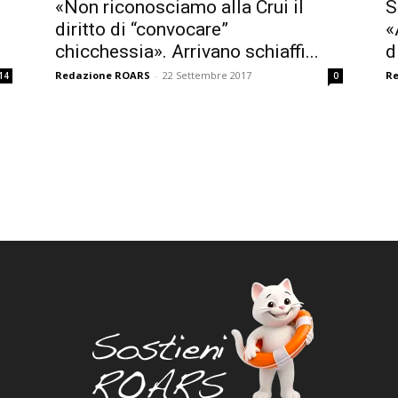
«Non riconosciamo alla Crui il
S
diritto di “convocare”
«
chicchessia». Arrivano schiaffi...
d
Redazione ROARS
-
22 Settembre 2017
R
14
0