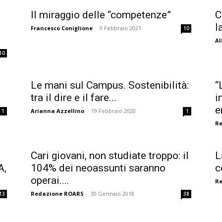
Il miraggio delle “competenze”
C
l
Francesco Coniglione
-
9 Febbraio 2021
10
Al
10
Le mani sul Campus. Sostenibilità:
“
tra il dire e il fare...
i
e
Arianna Azzellino
-
19 Febbraio 2020
1
1
R
Cari giovani, non studiate troppo: il
L
A,
104% dei neoassunti saranno
c
operai....
R
Redazione ROARS
-
30 Gennaio 2018
13
38