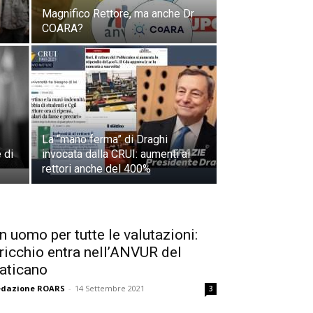
Magnifico Rettore, ma anche Dr
COARA?
La “mano ferma” di Draghi
 di
invocata dalla CRUI: aumenti ai
rettori anche del 400%
n uomo per tutte le valutazioni:
ricchio entra nell’ANVUR del
aticano
edazione ROARS
-
14 Settembre 2021
3