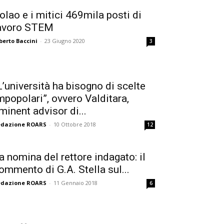
olao e i mitici 469mila posti di
avoro STEM
berto Baccini
-
23 Giugno 2020
3
L’università ha bisogno di scelte
mpopolari”, ovvero Valditara,
minent advisor di...
edazione ROARS
-
10 Ottobre 2018
12
a nomina del rettore indagato: il
ommento di G.A. Stella sul...
edazione ROARS
-
11 Gennaio 2018
6