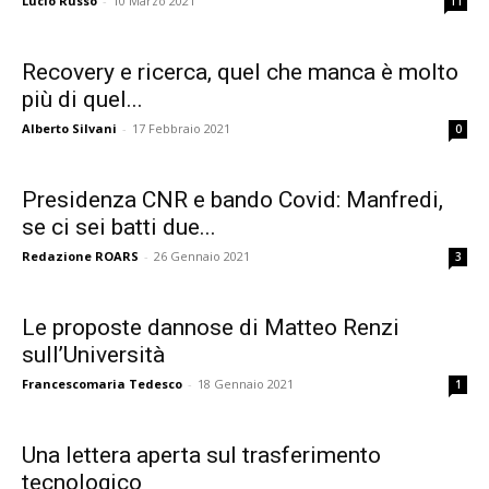
Lucio Russo
-
10 Marzo 2021
11
Recovery e ricerca, quel che manca è molto
più di quel...
Alberto Silvani
-
17 Febbraio 2021
0
Presidenza CNR e bando Covid: Manfredi,
se ci sei batti due...
Redazione ROARS
-
26 Gennaio 2021
3
Le proposte dannose di Matteo Renzi
sull’Università
Francescomaria Tedesco
-
18 Gennaio 2021
1
Una lettera aperta sul trasferimento
tecnologico