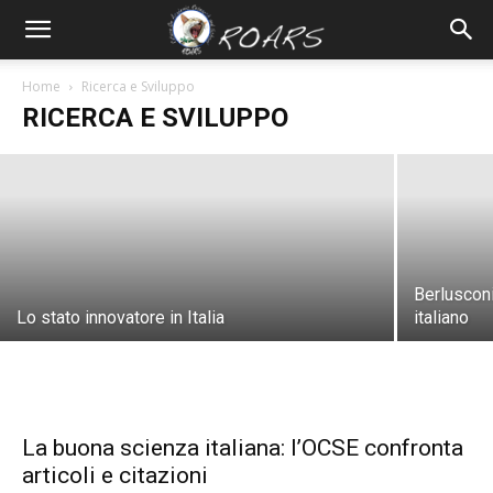
Il problema della ricerca Europea
Home
Ricerca e Sviluppo
RICERCA E SVILUPPO
Francesco Sylos Labini
-
6 Luglio 2026
Berlusconi
Lo stato innovatore in Italia
italiano
La buona scienza italiana: l’OCSE confronta
articoli e citazioni