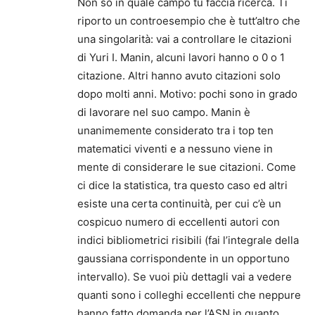
Non so in quale campo tu faccia ricerca. Ti
riporto un controesempio che è tutt’altro che
una singolarità: vai a controllare le citazioni
di Yuri I. Manin, alcuni lavori hanno o 0 o 1
citazione. Altri hanno avuto citazioni solo
dopo molti anni. Motivo: pochi sono in grado
di lavorare nel suo campo. Manin è
unanimemente considerato tra i top ten
matematici viventi e a nessuno viene in
mente di considerare le sue citazioni. Come
ci dice la statistica, tra questo caso ed altri
esiste una certa continuità, per cui c’è un
cospicuo numero di eccellenti autori con
indici bibliometrici risibili (fai l’integrale della
gaussiana corrispondente in un opportuno
intervallo). Se vuoi più dettagli vai a vedere
quanti sono i colleghi eccellenti che neppure
hanno fatto domanda per l’ASN in quanto