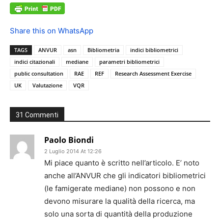
Share this on WhatsApp
TAGS
ANVUR
asn
Bibliometria
indici bibliometrici
indici citazionali
mediane
parametri bibliometrici
public consultation
RAE
REF
Research Assessment Exercise
UK
Valutazione
VQR
31 Commenti
Paolo Biondi
2 Luglio 2014 At 12:26
Mi piace quanto è scritto nell’articolo. E’ noto
anche all’ANVUR che gli indicatori bibliometrici
(le famigerate mediane) non possono e non
devono misurare la qualità della ricerca, ma
solo una sorta di quantità della produzione