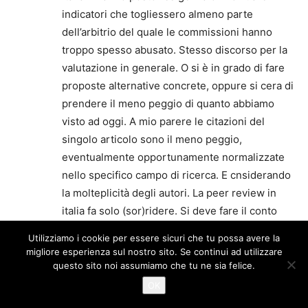
indicatori che togliessero almeno parte
dell’arbitrio del quale le commissioni hanno
troppo spesso abusato. Stesso discorso per la
valutazione in generale. O si è in grado di fare
proposte alternative concrete, oppure si cera di
prendere il meno peggio di quanto abbiamo
visto ad oggi. A mio parere le citazioni del
singolo articolo sono il meno peggio,
eventualmente opportunamente normalizzate
nello specifico campo di ricerca. E cnsiderando
la molteplicità degli autori. La peer review in
italia fa solo (sor)ridere. Si deve fare il conto
con il contesto, ed in italia siamo messi così.
Utilizziamo i cookie per essere sicuri che tu possa avere la
Beati gli inglesi se si possono permettere di
migliore esperienza sul nostro sito. Se continui ad utilizzare
fare gli schizzinosi. Forse tra qualche lustro
questo sito noi assumiamo che tu ne sia felice.
potremmo anche noi tornare sui nostri passi.
OK
Entra per lasciare un commento