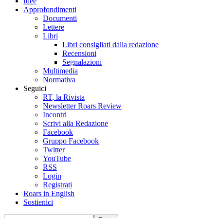
Idee
Approfondimenti
Documenti
Lettere
Libri
Libri consigliati dalla redazione
Recensioni
Segnalazioni
Multimedia
Normativa
Seguici
RT, la Rivista
Newsletter Roars Review
Incontri
Scrivi alla Redazione
Facebook
Gruppo Facebook
Twitter
YouTube
RSS
Login
Registrati
Roars in English
Sostienici