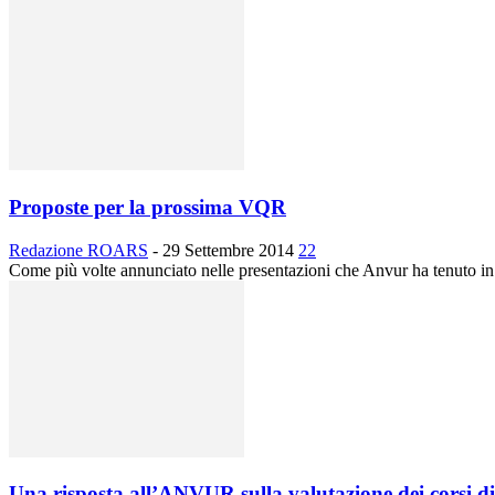
Proposte per la prossima VQR
Redazione ROARS
-
29 Settembre 2014
22
Come più volte annunciato nelle presentazioni che Anvur ha tenuto in 
Una risposta all’ANVUR sulla valutazione dei corsi di