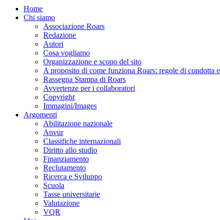
Home
Chi siamo
Associazione Roars
Redazione
Autori
Cosa vogliamo
Organizzazione e scopo del sito
A proposito di come funziona Roars: regole di condotta e p
Rassegna Stampa di Roars
Avvertenze per i collaboratori
Copyright
Immagini/Images
Argomenti
Abilitazione nazionale
Anvur
Classifiche internazionali
Diritto allo studio
Finanziamento
Reclutamento
Ricerca e Sviluppo
Scuola
Tasse universitarie
Valutazione
VQR