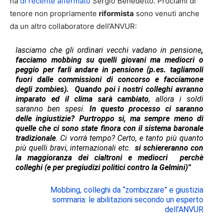
ha
di recente affermato
Sergio Benedetto. Proclami di
tenore non propriamente
riformista
sono venuti anche
da un altro collaboratore dell’ANVUR:
lasciamo che gli ordinari vecchi vadano in pensione
,
facciamo mobbing su quelli giovani ma mediocri o
peggio per farli andare in pensione (p.es. tagliamoli
fuori dalle commissioni di concorso e facciamone
degli zombies). Quando poi i nostri colleghi avranno
imparato ed il clima sarà cambiato
, allora i soldi
saranno ben spesi.
In questo processo ci saranno
delle ingiustizie? Purtroppo si, ma sempre meno di
quelle che ci sono state finora con il sistema baronale
tradizionale
. Ci vorrà tempo? Certo, e tanto più quanto
più quelli bravi, internazionali etc.
si schiereranno con
la maggioranza dei cialtroni e mediocri perchè
colleghi (e per pregiudizi politici contro la Gelmini)”
Mobbing, colleghi da “zombizzare” e giustizia
sommaria: le abilitazioni secondo un esperto
dell’ANVUR