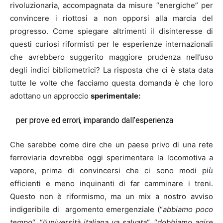
rivoluzionaria, accompagnata da misure “energiche” per
convincere i riottosi a non opporsi alla marcia del
progresso. Come spiegare altrimenti il disinteresse di
questi curiosi riformisti per le esperienze internazionali
che avrebbero suggerito maggiore prudenza nell’uso
degli indici bibliometrici? La risposta che ci è stata data
tutte le volte che facciamo questa domanda è che loro
adottano un approccio
sperimentale:
per prove ed errori, imparando dall’esperienza
Che sarebbe come dire che un paese privo di una rete
ferroviaria dovrebbe oggi sperimentare la locomotiva a
vapore, prima di convincersi che ci sono modi più
efficienti e meno inquinanti di far camminare i treni.
Questo non è riformismo, ma un mix a nostro avviso
indigeribile di argomento emergenziale (“
abbiamo poco
tempo
“, “
l’università italiana va salvata
“, “
dobbiamo agire