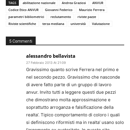
TAGS
abilitazione nazionale
Andrea Graziosi
ANVUR
Codice Etico ANVUR
Giovanni Federico
Maurizio Ferrera
parametri bibliometrici
reclutamento
riviste pazze
Riviste scientifiche
terza mediana
università
Valutazione
5 Commenti
alessandro bellavista
27 Febbraio 2013 At 21:09
Gravissimo quanto scrive Ferrera nel primo e
nel secondo pezzo. Gravissimo che nasconde
di avere fatto parte di un gruppo di lavoro
anvur. Invito tutti a leggere questi due pezzi
che dimostrano molta approssimazione e
soprattutto arroganza e falsificazione della
realta’. Tipico comportamento di coloro i quali
si definiscono riformisti ma in realta’ usano solo
l’argomento ex auctoritate. In questo sito,