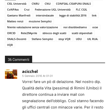
CISL Università
CNRU
CNU
CONFSAL-CISAPUNI-SNALS
CoNPAss
Crui
Federazione UGL Università
FLC CGIL
Gaetano Manfredi
intersindacale
legge di stabilità 2016
link
Matteo renzi
mozione Semplici
Niente valutazione senza valorizzazione
noi disobbediamo
ocse
ORCID
Rete29Aprile
sblocco degli scatti
scatti stipendiali
SNALS-Docenti
Stefano Semplici
stop VQR
UDU
UIL RUA.
VQR
36 Commenti
acicchel
5 Gennaio 2016 At 01:31
Vorrei fare un pò di delazione. Nel nostro dip.
Qualità della Vita (pessima) di Rimini (Unibo) il
direttore continua a inviare mail con
segnalazione dell’obbligo. Così stanno facendo
gli uffici centrali con minacce varie. Per il resto