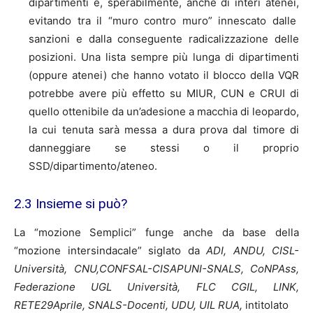
dipartimenti e, sperabilmente, anche di interi atenei,
evitando tra il “muro contro muro” innescato dalle
sanzioni e dalla conseguente radicalizzazione delle
posizioni. Una lista sempre più lunga di dipartimenti
(oppure atenei) che hanno votato il blocco della VQR
potrebbe avere più effetto su MIUR, CUN e CRUI di
quello ottenibile da un’adesione a macchia di leopardo,
la cui tenuta sarà messa a dura prova dal timore di
danneggiare se stessi o il proprio
SSD/dipartimento/ateneo.
2.3 Insieme si può?
La “mozione Semplici” funge anche da base della
“mozione intersindacale” siglato da
ADI, ANDU, CISL-
Università, CNU,CONFSAL-CISAPUNI-SNALS, CoNPAss,
Federazione UGL Università, FLC CGIL, LINK,
RETE29Aprile, SNALS-Docenti, UDU, UIL RUA,
intitolato