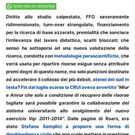
Share this on WhatsApp
Diritto allo studio calpestato, FFO severamente
ridimensionato, turn-over strangolato, finanziamento
per la ricerca di base azzerato, premialità che sancisce
l’irrilevanza del lavoro didattico, scatti bloccati: che
senso ha sottoporsi ad una nuova valutazione della
ricerca, condotta con
metodologie parascientifiche
, che
verrà usata per ripartire risorse esigue senza attribuire
premi degni di questo nome, ma solo punizioni destinate
ad accelerare il collasso dei più deboli,
atenei del sud in
testa
?
Fin dal luglio scorso la CRUI aveva avvertito
“
Miur
e Anvur che solo a condizione di recupero delle risorse
tagliate sarà possibile garantire la collaborazione del
sistema universitario allo svolgimento del nuovo
esercizio Vqr 2011-2014″
. Dalle pagine di Roars, era
stato
Stefano Semplici a proporre una forma di
disobbedienza civile
che non vuole mettere in questione