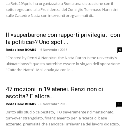
La Rete29Aprile ha organizzato a Roma una discussione con il
sottosegretario alla Presidenza del Consiglio Tommaso Nannicini
sulle Cattedre Natta con interventi programmati di...
Il «superbarone con rapporti privilegiati con
la politica»? Uno spot ...
Redazione ROARS
-
5 Novembre 2016
0
"Created by Renzi & Nannicini the Natta-Baron is the university's
ultimate boss": questo potrebbe essere lo slogan dell'operazione
"Cattedre Natta". Ma l'analogia con lo...
47 mozioni in 19 atenei. Renzi non ci
ascolta? E allora...
Redazione ROARS
-
6 Novembre 2015
36
Diritto allo studio calpestato, FFO severamente ridimensionato,
turn-over strangolato, finanziamento per la ricerca di base
azzerato, premialità che sancisce l'irrilevanza del lavoro didattico,