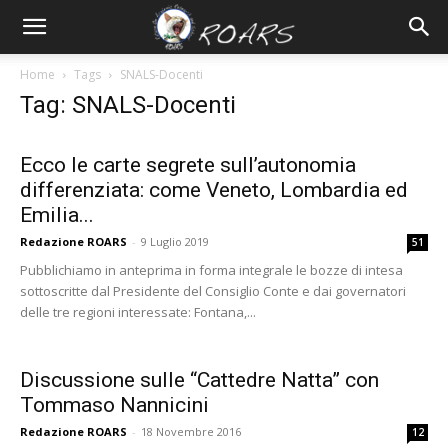
Home
Tags
SNALS-Docenti
Tag: SNALS-Docenti
Ecco le carte segrete sull’autonomia
differenziata: come Veneto, Lombardia ed
Emilia...
Redazione ROARS
-
9 Luglio 2019
51
Pubblichiamo in anteprima in forma integrale le bozze di intesa
sottoscritte dal Presidente del Consiglio Conte e dai governatori
delle tre regioni interessate: Fontana,...
Discussione sulle “Cattedre Natta” con
Tommaso Nannicini
Redazione ROARS
-
18 Novembre 2016
12