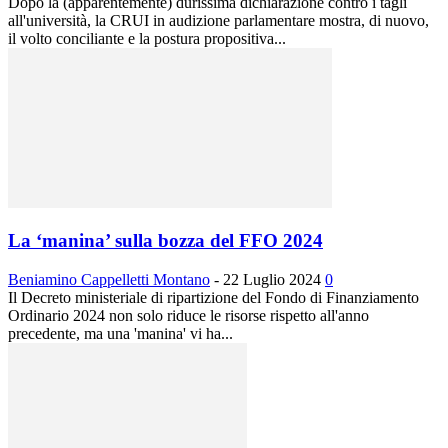
Dopo la (apparentemente) durissima dichiarazione contro i tagli
all'università, la CRUI in audizione parlamentare mostra, di nuovo,
il volto conciliante e la postura propositiva...
La ‘manina’ sulla bozza del FFO 2024
Beniamino Cappelletti Montano
-
22 Luglio 2024
0
Il Decreto ministeriale di ripartizione del Fondo di Finanziamento
Ordinario 2024 non solo riduce le risorse rispetto all'anno
precedente, ma una 'manina' vi ha...