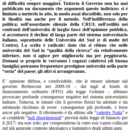
di difficoltà sempre maggiori. Tuttavia il Governo non ha mai
pubblicato un documento che argomenti questo indirizzo: si è
limitato a metterlo in atto, in modo assai discutibile, non solo per
le finalità ma anche per il metodo. Nell’indifferenza della
politica; nell’assordante silenzio della CRUI; nell’ostilità nei
confronti dell’università di larghe fasce dell’opinione pubblica,
si accentuerà il declino di larga parte del sistema universitario
italiano, soprattutto delle Università del Sud (e di molte del
Centro). La scelta è radicale: dato che si ritiene che nelle
università del Sud la “qualità della ricerca” sia relativamente
inferiore, non si agisce per migliorarla ma per peggiorarla.
Domani se proprio lo vorranno i ragazzi calabresi (di buona
famiglia) potranno frequentare prestigiose università nella parte
“seria” del paese; gli altri si arrangeranno.
E’ opinione diffusa, e condivisibile, che le misure adottate dal
governo Berlusconi nel 2009-10 – dai tagli al fondo di
finanziamento ordinario (FFO) alla legge Gelmini – abbiano
provocato profonde conseguenze negative nel sistema universitario
italiano. Tuttavia, le misure che il governo Renzi ha adottato e sta
adottando rischiano di avere conseguenze più profonde, e forse
ancor più negative. Il riferimento è da ultimo alle “
cattedre Natta
” e
ai cosiddetti “
ludi dipartimentali
” previsti dalla legge di bilancio per
il 2017; ma non solo: per comprenderne la
ratio
essi vanno collocati
nel più generale contesto ideologico e legislativo degli ultimi anni.