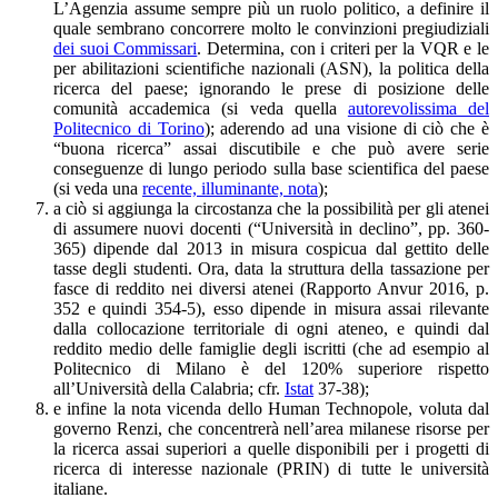
L’Agenzia assume sempre più un ruolo politico, a definire il
quale sembrano concorrere molto le convinzioni pregiudiziali
dei suoi Commissari
. Determina, con i criteri per la VQR e le
per abilitazioni scientifiche nazionali (ASN), la politica della
ricerca del paese; ignorando le prese di posizione delle
comunità accademica (si veda quella
autorevolissima del
Politecnico di Torino
); aderendo ad una visione di ciò che è
“buona ricerca” assai discutibile e che può avere serie
conseguenze di lungo periodo sulla base scientifica del paese
(si veda una
recente, illuminante, nota
);
a ciò si aggiunga la circostanza che la possibilità per gli atenei
di assumere nuovi docenti (“Università in declino”, pp. 360-
365) dipende dal 2013 in misura cospicua dal gettito delle
tasse degli studenti. Ora, data la struttura della tassazione per
fasce di reddito nei diversi atenei (Rapporto Anvur 2016, p.
352 e quindi 354-5), esso dipende in misura assai rilevante
dalla collocazione territoriale di ogni ateneo, e quindi dal
reddito medio delle famiglie degli iscritti (che ad esempio al
Politecnico di Milano è del 120% superiore rispetto
all’Università della Calabria; cfr.
Istat
37-38);
e infine la nota vicenda dello Human Technopole, voluta dal
governo Renzi, che concentrerà nell’area milanese risorse per
la ricerca assai superiori a quelle disponibili per i progetti di
ricerca di interesse nazionale (PRIN) di tutte le università
italiane.