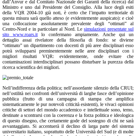
dall’Anvur e dal Comitato Nazionale dei Garanti della ricerca) dal
Ministro e uno dal Presidente del Consiglio. Alla luce degli esiti
della VQR 2004-10 già noti, è certo che l’impatto territoriale di
questa misura sarà quello atteso (e evidentemente auspicato): e cioè
una collocazione assolutamente prevalente degli “ottimati” al
Centro-Nord e in particolare al Nord. Le
simulazioni presentate sul
sito www.roars.it
lo confermano ampiamente. Anche qui un
dettaglio assai rivelatore della filosofia di fondo: se diviene
“ottimato” un dipartimento con docenti di più aree disciplinari esso
potrà svilupparsi preminentemente nelle aree disciplinari con i
migliori risultati VQR: evidentemente, onde evitare che
contaminazioni interdisciplinari possano disturbare la purezza della
ricerca scientifica dei migliori.
Nell’indifferenza della politica; nell’assordante silenzio della CRUI;
nell’ostilità nei confronti dell’università di larghe fasce dell’opinione
pubblica (frutto di una campagna di stampa che amplifica
sistematicamente le pur notevoli criticità esistenti), le vivaci opinioni
critiche di settori del mondo accademico e intellettuale sono, temo,
destinate a scontrarsi con la coerenza e la forza politica e ideologica
di questo disegno, che certamente gode del sostegno di chi ne sarà
avvantaggiato. Si accentuerà il declino di larga parte del sistema
universitario italiano, soprattutto delle Università del Sud (e di molte