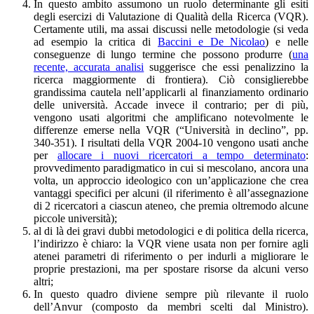
In questo ambito assumono un ruolo determinante gli esiti
degli esercizi di Valutazione di Qualità della Ricerca (VQR).
Certamente utili, ma assai discussi nelle metodologie (si veda
ad esempio la critica di
Baccini e De Nicolao
) e nelle
conseguenze di lungo termine che possono produrre (
una
recente, accurata analisi
suggerisce che essi penalizzino la
ricerca maggiormente di frontiera). Ciò consiglierebbe
grandissima cautela nell’applicarli al finanziamento ordinario
delle università. Accade invece il contrario; per di più,
vengono usati algoritmi che amplificano notevolmente le
differenze emerse nella VQR (“Università in declino”, pp.
340-351). I risultati della VQR 2004-10 vengono usati anche
per
allocare i nuovi ricercatori a tempo determinato
:
provvedimento paradigmatico in cui si mescolano, ancora una
volta, un approccio ideologico con un’applicazione che crea
vantaggi specifici per alcuni (il riferimento è all’assegnazione
di 2 ricercatori a ciascun ateneo, che premia oltremodo alcune
piccole università);
al di là dei gravi dubbi metodologici e di politica della ricerca,
l’indirizzo è chiaro: la VQR viene usata non per fornire agli
atenei parametri di riferimento o per indurli a migliorare le
proprie prestazioni, ma per spostare risorse da alcuni verso
altri;
In questo quadro diviene sempre più rilevante il ruolo
dell’Anvur (composto da membri scelti dal Ministro).