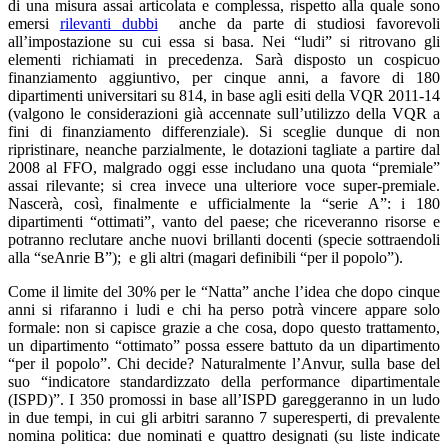
di una misura assai articolata e complessa, rispetto alla quale sono
emersi
rilevanti dubbi
anche da parte di studiosi favorevoli
all’impostazione su cui essa si basa. Nei “ludi” si ritrovano gli
elementi richiamati in precedenza. Sarà disposto un cospicuo
finanziamento aggiuntivo, per cinque anni, a favore di 180
dipartimenti universitari su 814, in base agli esiti della VQR 2011-14
(valgono le considerazioni già accennate sull’utilizzo della VQR a
fini di finanziamento differenziale). Si sceglie dunque di non
ripristinare, neanche parzialmente, le dotazioni tagliate a partire dal
2008 al FFO, malgrado oggi esse includano una quota “premiale”
assai rilevante; si crea invece una ulteriore voce super-premiale.
Nascerà, così, finalmente e ufficialmente la “serie A”: i 180
dipartimenti “ottimati”, vanto del paese; che riceveranno risorse e
potranno reclutare anche nuovi brillanti docenti (specie sottraendoli
alla “seAnrie B”); e gli altri (magari definibili “per il popolo”).
Come il limite del 30% per le “Natta” anche l’idea che dopo cinque
anni si rifaranno i ludi e chi ha perso potrà vincere appare solo
formale: non si capisce grazie a che cosa, dopo questo trattamento,
un dipartimento “ottimato” possa essere battuto da un dipartimento
“per il popolo”. Chi decide? Naturalmente l’Anvur, sulla base del
suo “indicatore standardizzato della performance dipartimentale
(ISPD)”. I 350 promossi in base all’ISPD gareggeranno in un ludo
in due tempi, in cui gli arbitri saranno 7 superesperti, di prevalente
nomina politica: due nominati e quattro designati (su liste indicate