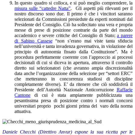
In questo quadro si colloca, e si può meglio comprendere, la
misura sulle “cattedre Natta”
. Gli aspetti più rilevanti per il
nostro discorso sono due. Il primo è che i vincitori saranno
selezionati da Commissioni presiedute da esperti nominati dal
Presidente del Consiglio. Ciò ha sollecitato una vera e propria
messe di prese di posizione contrarie da parte del mondo
accademico e severe critiche del Consiglio di Stato;
a parere
di Sabino Cassese
“non s’erano mai viste tanta sfiducia
nell’università e tanta invadenza governativa, in violazione del
principio di autonomia fissato dalla Costituzione”. Ma è
procedura perfettamente coerente con l’approccio ai processi
decisionali di cui si diceva in apertura, attraverso il controllo
diretto sui selezionatori (che avranno ampia discrezionalità
data anche l’organizzazione della selezione per “settori ERC”
che metteranno in concorrenza studiosi di discipline
completamente diverse). E’ da ritenere che ciò soddisferà il
Presidente dell’Autorità Nazionale Anticorruzione
Raffaele
Cantone
di cui è stata ampiamente pubblicizzata una
pesantissima presa di posizione contro i normali concorsi
universitari proprio pochi giorni prima del varo della norma
attuativa.
Daniele Checchi (Direttivo Anvur) espone la sua ricetta per le