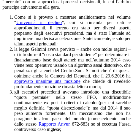
“mercato” con un approccio ai processi decisionali, in cui l’arbitro
partecipa attivamente alla gara.
Come si è provato a mostrare analiticamente nel volume
“
Università in declino
”, cui si rimanda per dati e
approfondimenti, il terreno era stato per diversi aspetti
preparato dagli esecutivi precedenti, ma è stato l’attuale ad
imprimere una decisa accelerazione. Sinteticamente, e solo per
taluni aspetti principali:
la legge Gelmini aveva previsto – anche con molte ragioni –
di introdurre il “costo standard per studente” per determinare il
finanziamento base degli atenei; ma nell’autunno 2014 esso
viene reso operativo usando un algoritmo assai distorsivo, che
penalizza gli atenei del Centro-Sud. Si noti che è di questa
opinione anche la Camera dei Deputati, che il 29.6.2016 ha
approvato unanime una mozione
che chiede di rivederlo
profondamente: mozione rimasta lettera morta;
gli esecutivi precedenti avevano introdotto una discutibile
“quota premiale” nello stesso FFO, modificandone
continuamente ex post i criteri di calcolo (per cui sarebbe
meglio definirla “quota discrezionale”); ma dal 2014 il suo
peso aumenta fortemente. Un meccanismo che non ha
paragone in alcun paese del mondo (come evidente anche
dallo stesso
Rapporto Anvur
672-683) se si eccettua l’assai
controverso caso inglese;