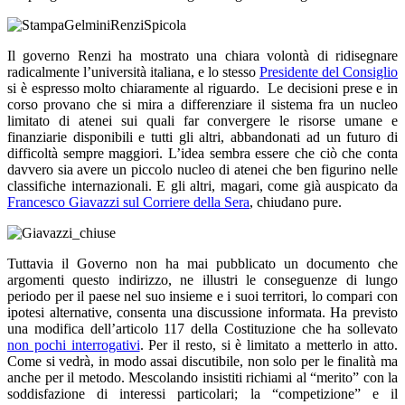
Il governo Renzi ha mostrato una chiara volontà di ridisegnare
radicalmente l’università italiana, e lo stesso
Presidente del Consiglio
si è espresso molto chiaramente al riguardo. Le decisioni prese e in
corso provano che si mira a differenziare il sistema fra un nucleo
limitato di atenei sui quali far convergere le risorse umane e
finanziarie disponibili e tutti gli altri, abbandonati ad un futuro di
difficoltà sempre maggiori. L’idea sembra essere che ciò che conta
davvero sia avere un piccolo nucleo di atenei che ben figurino nelle
classifiche internazionali. E gli altri, magari, come già auspicato da
Francesco Giavazzi sul Corriere della Sera
, chiudano pure.
Tuttavia il Governo non ha mai pubblicato un documento che
argomenti questo indirizzo, ne illustri le conseguenze di lungo
periodo per il paese nel suo insieme e i suoi territori, lo compari con
ipotesi alternative, consenta una discussione informata. Ha previsto
una modifica dell’articolo 117 della Costituzione che ha sollevato
non pochi interrogativi
. Per il resto, si è limitato a metterlo in atto.
Come si vedrà, in modo assai discutibile, non solo per le finalità ma
anche per il metodo. Mescolando insistiti richiami al “merito” con la
soddisfazione di interessi particolari; la “competizione” e il