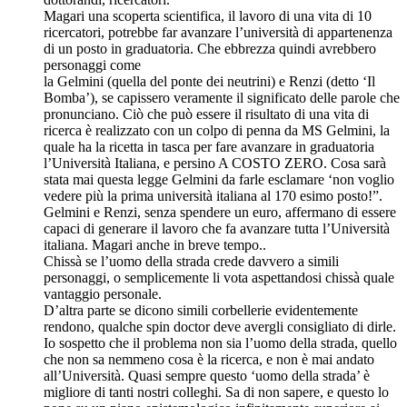
Magari una scoperta scientifica, il lavoro di una vita di 10
ricercatori, potrebbe far avanzare l’università di appartenenza
di un posto in graduatoria. Che ebbrezza quindi avrebbero
personaggi come
la Gelmini (quella del ponte dei neutrini) e Renzi (detto ‘Il
Bomba’), se capissero veramente il significato delle parole che
pronunciano. Ciò che può essere il risultato di una vita di
ricerca è realizzato con un colpo di penna da MS Gelmini, la
quale ha la ricetta in tasca per fare avanzare in graduatoria
l’Università Italiana, e persino A COSTO ZERO. Cosa sarà
stata mai questa legge Gelmini da farle esclamare ‘non voglio
vedere più la prima università italiana al 170 esimo posto!”.
Gelmini e Renzi, senza spendere un euro, affermano di essere
capaci di generare il lavoro che fa avanzare tutta l’Università
italiana. Magari anche in breve tempo..
Chissà se l’uomo della strada crede davvero a simili
personaggi, o semplicemente li vota aspettandosi chissà quale
vantaggio personale.
D’altra parte se dicono simili corbellerie evidentemente
rendono, qualche spin doctor deve avergli consigliato di dirle.
Io sospetto che il problema non sia l’uomo della strada, quello
che non sa nemmeno cosa è la ricerca, e non è mai andato
all’Università. Quasi sempre questo ‘uomo della strada’ è
migliore di tanti nostri colleghi. Sa di non sapere, e questo lo