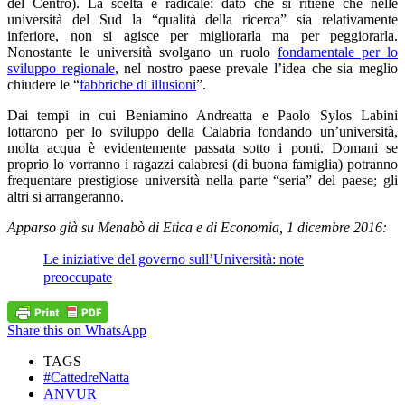
del Centro). La scelta è radicale: dato che si ritiene che nelle
università del Sud la “qualità della ricerca” sia relativamente
inferiore, non si agisce per migliorarla ma per peggiorarla.
Nonostante le università svolgano un ruolo
fondamentale per lo
sviluppo regionale
, nel nostro paese prevale l’idea che sia meglio
chiudere le “
fabbriche di illusioni
”.
Dai tempi in cui Beniamino Andreatta e Paolo Sylos Labini
lottarono per lo sviluppo della Calabria fondando un’università,
molta acqua è evidentemente passata sotto i ponti. Domani se
proprio lo vorranno i ragazzi calabresi (di buona famiglia) potranno
frequentare prestigiose università nella parte “seria” del paese; gli
altri si arrangeranno.
Apparso già su Menabò di Etica e di Economia, 1 dicembre 2016:
Le iniziative del governo sull’Università: note
preoccupate
Share this on WhatsApp
TAGS
#CattedreNatta
ANVUR