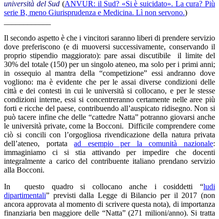
università del Sud
(
ANVUR: il Sud? «Si è suicidato». La cura? Più
serie B, meno Giurisprudenza e Medicina. Lì non servono.
)
____________
Il secondo aspetto è che i vincitori saranno liberi di prendere servizio
dove preferiscono (e di muoversi successivamente, conservando il
proprio stipendio maggiorato): pare assai discutibile il limite del
30% del totale (150) per un singolo ateneo, ma solo per i primi anni;
in ossequio al mantra della “competizione” essi andranno dove
vogliono: ma è evidente che per le assai diverse condizioni delle
città e dei contesti in cui le università si collocano, e per le stesse
condizioni interne, essi si concentreranno certamente nelle aree più
forti e ricche del paese, contribuendo all’auspicato ridisegno. Non si
può tacere infine che delle “cattedre Natta” potranno giovarsi anche
le università private, come la Bocconi. Difficile comprendere come
ciò si concili con l’orgogliosa rivendicazione della natura privata
dell’ateneo, portata
ad esempio per la comunità nazionale
:
immaginiamo ci si stia attivando per impedire che docenti
integralmente a carico del contribuente italiano prendano servizio
alla Bocconi.
In questo quadro si collocano anche i cosiddetti “
ludi
dipartimentali
” previsti dalla Legge di Bilancio per il 2017 (non
ancora approvata al momento di scrivere questa nota), di importanza
finanziaria ben maggiore delle “Natta” (271 milioni/anno). Si tratta