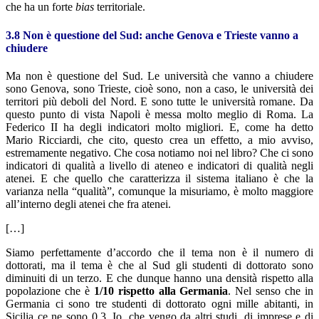
che ha un forte
bias
territoriale.
3.8 Non è questione del Sud: anche Genova e Trieste vanno a
chiudere
Ma non è questione del Sud. Le università che vanno a chiudere
sono Genova, sono Trieste, cioè sono, non a caso, le università dei
territori più deboli del Nord. E sono tutte le università romane. Da
questo punto di vista Napoli è messa molto meglio di Roma. La
Federico II ha degli indicatori molto migliori. E, come ha detto
Mario Ricciardi, che cito, questo crea un effetto, a mio avviso,
estremamente negativo. Che cosa notiamo noi nel libro? Che ci sono
indicatori di qualità a livello di ateneo e indicatori di qualità negli
atenei. E che quello che caratterizza il sistema italiano è che la
varianza nella “qualità”, comunque la misuriamo, è molto maggiore
all’interno degli atenei che fra atenei.
[…]
Siamo perfettamente d’accordo che il tema non è il numero di
dottorati, ma il tema è che al Sud gli studenti di dottorato sono
diminuiti di un terzo. E che dunque hanno una densità rispetto alla
popolazione che è
1/10 rispetto alla Germania
. Nel senso che in
Germania ci sono tre studenti di dottorato ogni mille abitanti, in
Sicilia ce ne sono 0,3. Io, che vengo da altri studi, di imprese e di