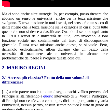
Ma ci sono anche altre strategie. Io, per esempio, posso ritenere che
abbiano un senso le università anche per la terza missione che
svolgono. E terza missione in tutti i sensi, nel senso che un sacco di
gente ritiene che la terza missione sia la categoria in cui si butta tutto
quello che non si riesce a classificare. Quando si sentono ogni tanto
in CRUI i rettori delle università del Sud, loro invocano la loro
funzione sociale nel contenimento del tasso di disoccupazione
giovanile. È una terza missione anche questa, se si vuole. Però,
diciamolo esplicitamente: allora diciamo che un pezzo della
necessità di mantenere alcune università in alcune aree
problematiche del paese è svolgere questa cosa qui.
2. MARINO REGINI
2.1 Accesso più classista? Frutto della non volontà di
differenziare
[…] a mio parere non è tanto un disegno machiavellico perverso del
Principe [si sta riferendo a
questo
intervento di G. Viesti]. Purtroppo,
di Principi non ce n’è … o comunque, diciamo, per quanto riguarda
l’università, nessun partito, nessun settore politico è stato in grado di
produrre delle scelte coerenti.