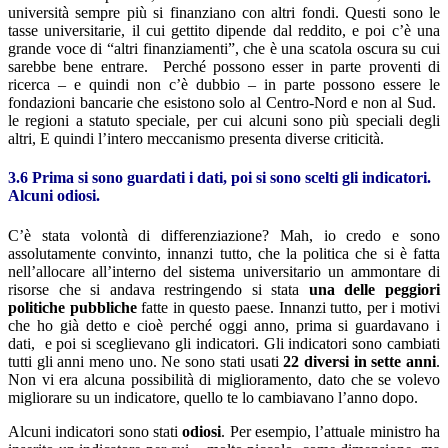
università sempre più si finanziano con altri fondi. Questi sono le
tasse universitarie, il cui gettito dipende dal reddito, e poi c’è una
grande voce di “altri finanziamenti”, che è una scatola oscura su cui
sarebbe bene entrare. Perché possono esser in parte proventi di
ricerca – e quindi non c’è dubbio – in parte possono essere le
fondazioni bancarie che esistono solo al Centro-Nord e non al Sud.
le regioni a statuto speciale, per cui alcuni sono più speciali degli
altri, E quindi l’intero meccanismo presenta diverse criticità.
3.6 Prima si sono guardati i dati, poi si sono scelti gli indicatori.
Alcuni odiosi.
C’è stata volontà di differenziazione? Mah, io credo e sono
assolutamente convinto, innanzi tutto, che la politica che si è fatta
nell’allocare all’interno del sistema universitario un ammontare di
risorse che si andava restringendo si stata
una delle peggiori
politiche pubbliche
fatte in questo paese. Innanzi tutto, per i motivi
che ho già detto e cioè perché oggi anno, prima si guardavano i
dati, e poi si sceglievano gli indicatori. Gli indicatori sono cambiati
tutti gli anni meno uno. Ne sono stati usati
22 diversi in sette anni
.
Non vi era alcuna possibilità di miglioramento, dato che se volevo
migliorare su un indicatore, quello te lo cambiavano l’anno dopo.
Alcuni indicatori sono stati
odiosi
. Per esempio, l’attuale ministro ha