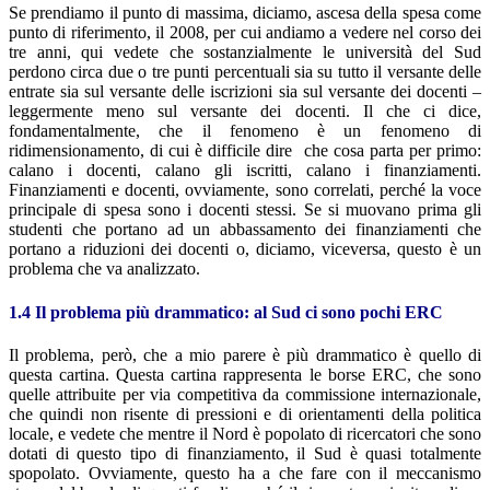
Se prendiamo il punto di massima, diciamo, ascesa della spesa come
punto di riferimento, il 2008, per cui andiamo a vedere nel corso dei
tre anni, qui vedete che sostanzialmente le università del Sud
perdono circa due o tre punti percentuali sia su tutto il versante delle
entrate sia sul versante delle iscrizioni sia sul versante dei docenti –
leggermente meno sul versante dei docenti. Il che ci dice,
fondamentalmente, che il fenomeno è un fenomeno di
ridimensionamento, di cui è difficile dire che cosa parta per primo:
calano i docenti, calano gli iscritti, calano i finanziamenti.
Finanziamenti e docenti, ovviamente, sono correlati, perché la voce
principale di spesa sono i docenti stessi. Se si muovano prima gli
studenti che portano ad un abbassamento dei finanziamenti che
portano a riduzioni dei docenti o, diciamo, viceversa, questo è un
problema che va analizzato.
1.4 Il problema più drammatico: al Sud ci sono pochi ERC
Il problema, però, che a mio parere è più drammatico è quello di
questa cartina. Questa cartina rappresenta le borse ERC, che sono
quelle attribuite per via competitiva da commissione internazionale,
che quindi non risente di pressioni e di orientamenti della politica
locale, e vedete che mentre il Nord è popolato di ricercatori che sono
dotati di questo tipo di finanziamento, il Sud è quasi totalmente
spopolato. Ovviamente, questo ha a che fare con il meccanismo