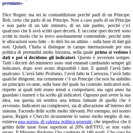
premiato»
Dice Regini: ma sei in contraddizione perché parli di un Principe.
Beh, certo che parlo di un Principe. Non a caso parlo di un Principe
e non parlo di un tale ministro, di un tale partito, perché c’e1
qualcuno che li avrà scritti quei decreti. E siccome quei decreti sono
scritti in modo che io trovo assolutamente contestabile, perché tutte
le allocazioni sono fatte – lo dirò fra un attimo – sulla base di dati già
noti. Quindi, l’Italia si distingue in campo internazionale per una
politica di premialità molto bizzarra, nella quale
prima si vedono i
dati e poi si decidono gli indicatori
. Questo è avvenuto sempre.
Tutti i decreti del ministero sono stati emanati cambiando sempre gli
indicatori, dopo aver avuto disponibili i dati. E quindi l’avrà fatto
qualcuno. L’avrà fatto Profumo, l’avrà fatto la Carrozza, l’avrà fatto
qualche dirigente, ma certamente c’è un Principe che non ha stabilito
un principio ex-ante, sulla base del quale ha costruito indicatori noti,
rispetto ai quali tutti erano tenuti a comportarsi, ma ogni anno ha
guardato i numeri e ha scelto gli indicatori. Ognuno può avere la sua
idea, ma questa mi sembra una lettura fattuale di quello che è
avvenuto. Indicatori sia complessivi, sia di allocazione all’interno del
sistema. Facendo delle scelte molto rilevanti. Per esempio, nel nostro
paese, Regini e Checchi sicuramente lo sanno molto meglio di me,
esisteva
una norma, di valenza politica generale
, che impediva che il
gettito delle tasse fosse superiore al 20% dell’FFO, se non vado
errato. Il Ministro Profumo l’ha cambiata di 180 gradi. Che cosa ha