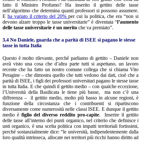
fatto il Ministro Profumo? Ha inserito il gettito delle tasse
nell’algoritmo che determina quanti professori si possono assumere.
E
ha variato il criterio del 20%
per cui la politica, che era “non si
devono alzare troppo le tasse universitarie” è diventata “
l’aumento
delle tasse universitarie è un merito
che va premiato”.
3.4 No Daniele, guarda che a parità di ISEE si pagano le stesse
tasse in tutta Italia
Questo è molto rilevante, perché parliamo di gettito – Daniele non
avrà visto una cosa che d’altra parte tutti si aspettano, un lavoro
recente che ha fatto un nostro comune collega che si chiama Vito
Peragine – che dimostra quello che tutti vedono dai dati, cioè che a
parità di ISEE, i figli dei professori universitari pagano le stesse tasse
in tutta Italia. E che quindi il gettito medio – con qualche eccezione,
l’Università della Basilicata le tiene più basse, ma non c’è una
differenza – il gettito medio, molto più basso in alcune regioni, è
funzione della circostanza che i contribuenti si ripartiscono
diversamente come numerosità nelle classi ISEE. E dunque il gettito
medio è
figlio del diverso reddito pro-capite
. Inserire il gettito
delle tasse all’interno dei punti organico, nel criterio che definisce i
unti organico, è una scelta politica con impatti territoriali fortissimi,
perché sostanzialmente dice: “le università, indipendentemente dalla
loro qualità intrinseca, allocate nei territori più ricchi hanno diritto ad