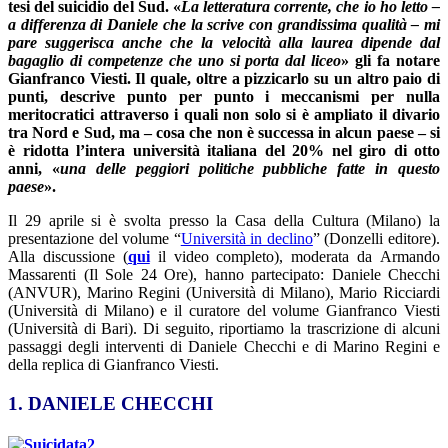
tesi del suicidio del Sud. «
La letteratura corrente, che io ho letto –
a differenza di Daniele che la scrive con grandissima qualità – mi
pare suggerisca anche che la velocità alla laurea dipende dal
bagaglio di competenze che uno si porta dal liceo
» gli fa notare
Gianfranco Viesti. Il quale, oltre a pizzicarlo su un altro paio di
punti, descrive punto per punto i meccanismi per nulla
meritocratici attraverso i quali non solo si è ampliato il divario
tra Nord e Sud, ma – cosa che non è successa in alcun paese – si
è ridotta l’intera università italiana del 20% nel giro di otto
anni, «
una delle peggiori politiche pubbliche fatte in questo
paese
».
Il 29 aprile si è svolta presso la Casa della Cultura (Milano) la
presentazione del volume “
Università in declino
” (Donzelli editore).
Alla discussione (
qui
il video completo), moderata da Armando
Massarenti (Il Sole 24 Ore), hanno partecipato: Daniele Checchi
(ANVUR), Marino Regini (Università di Milano), Mario Ricciardi
(Università di Milano) e il curatore del volume Gianfranco Viesti
(Università di Bari). Di seguito, riportiamo la trascrizione di alcuni
passaggi degli interventi di Daniele Checchi e di Marino Regini e
della replica di Gianfranco Viesti.
1. DANIELE CHECCHI