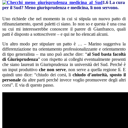
1.6 La cura
per il Sud? Meno giurisprudenza e medicina, lì non servono.
Uno richiede che nel momento in cui si stipula un nuovo patto di
rifinanziamento, questi paletti ci siano. Io non so e questa è una cosa
su cui mi interesserebbe conoscere il parere di Gianfranco, quali
patti è disposto a sottoscrivere – e qui ne ho elencati alcuni.
Un altro modo per stipulare un patto è … – Marino suggeriva la
differenziazione tra orientamento professionalizzante e orientamento
di tipo generalista – ma uno può anche dire: “
al Sud basta facoltà
di Giurisprudenza
” con rispetto ai colleghi eventualmente presenti
che siano laureati in Giurisprudenza in università del Sud. Perché è
un input produttivo
che non serve
, non serve a quella regione lí. E
quindi uno dice: “chiudo dei corsi, li
chiudo d’autorità, sposto il
personale
da altre parti perché invece voglio promuovere degli altri
corsi”. E via di questo passo.