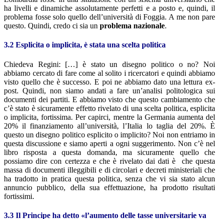
ha livelli e dinamiche assolutamente perfetti e a posto e, quindi, il
problema fosse solo quello dell’università di Foggia. A me non pare
questo. Quindi, credo ci sia un
problema nazionale
.
3.2 Esplicita o implicita, è stata una scelta politica
Chiedeva Regini: […] è stato un disegno politico o no? Noi
abbiamo cercato di fare come al solito i ricercatori e quindi abbiamo
visto quello che è successo. E poi ne abbiamo dato una lettura ex-
post. Quindi, non siamo andati a fare un’analisi politologica sui
documenti dei partiti. E abbiamo visto che questo cambiamento che
c’è stato è sicuramente effetto rivelato di una scelta politica, esplicita
o implicita, fortissima. Per capirci, mentre la Germania aumenta del
20% il finanziamento all’università, l’Italia lo taglia del 20%. È
questo un disegno politico esplicito o implicito? Noi non entriamo in
questa discussione e siamo aperti a ogni suggerimento. Non c’è nel
libro risposta a questa domanda, ma sicuramente quello che
possiamo dire con certezza e che è rivelato dai dati è che questa
massa di documenti illeggibili e di circolari e decreti ministeriali che
ha tradotto in pratica questa politica, senza che vi sia stato alcun
annuncio pubblico, della sua effettuazione, ha prodotto risultati
fortissimi.
3.3 Il Principe ha detto «l’aumento delle tasse universitarie va