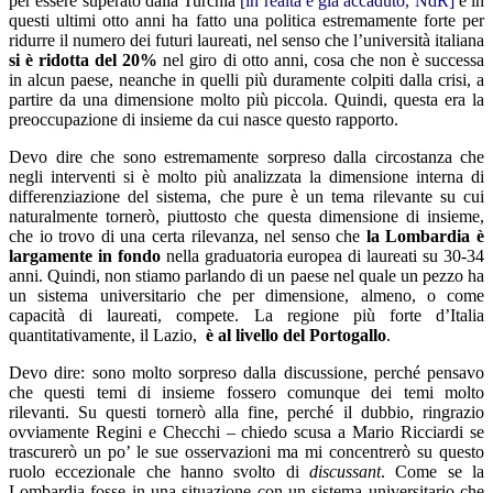
per essere superato dalla Turchia
[in realtà è già accaduto, NdR]
e in
questi ultimi otto anni ha fatto una politica estremamente forte per
ridurre il numero dei futuri laureati, nel senso che l’università italiana
si è ridotta del 20%
nel giro di otto anni, cosa che non è successa
in alcun paese, neanche in quelli più duramente colpiti dalla crisi, a
partire da una dimensione molto più piccola. Quindi, questa era la
preoccupazione di insieme da cui nasce questo rapporto.
Devo dire che sono estremamente sorpreso dalla circostanza che
negli interventi si è molto più analizzata la dimensione interna di
differenziazione del sistema, che pure è un tema rilevante su cui
naturalmente tornerò, piuttosto che questa dimensione di insieme,
che io trovo di una certa rilevanza, nel senso che
la Lombardia è
largamente in fondo
nella graduatoria europea di laureati su 30-34
anni. Quindi, non stiamo parlando di un paese nel quale un pezzo ha
un sistema universitario che per dimensione, almeno, o come
capacità di laureati, compete. La regione più forte d’Italia
quantitativamente, il Lazio,
è al livello del Portogallo
.
Devo dire: sono molto sorpreso dalla discussione, perché pensavo
che questi temi di insieme fossero comunque dei temi molto
rilevanti. Su questi tornerò alla fine, perché il dubbio, ringrazio
ovviamente Regini e Checchi – chiedo scusa a Mario Ricciardi se
trascurerò un po’ le sue osservazioni ma mi concentrerò su questo
ruolo eccezionale che hanno svolto di
discussant
. Come se la
Lombardia fosse in una situazione con un sistema universitario che