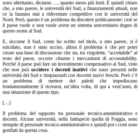
sono altrettanto, diciamo …, quanto meno più lenti. È quindi chiaro
che, a mio parere, le università del Sud, a finanziamenti attuali, non
ce la faranno mai a ridiventare competitive con le università del
Nord. Però, questo è un problema da discutere politicamente: cioè se
il paese vuole o non vuole avere un sistema universitario degno di
questo nome al Sud.
E, siccome il Sud, come ho scritto nel titolo, a mio parere, si è
suicidato, non è stato ucciso, allora il problema è che per poter
creare una base di discussione che sia, tra virgolette, “accettabile” al
resto del paese, occorre chiarire i meccanismi di accountability.
Perché il paese può fare un investimento compensativo al Sud, visto
che non può
uccidere i docenti inattivi
che sono presenti nelle
università del Sud e rimpiazzarli con docenti nuovi freschi. Però c’è
un problema di mettere dei paletti che impediscano
fondamentalmente il ricrearsi, un’altra volta, di qui a vent’anni, di
una situazione di questo tipo.
[…]
Il problema del rapporto tra personale tecnico-amministrativo e
docenti. Alcune università, nella fattispecie quella di Foggia, sono
riempite di personale tecnico-amministrativo e quindi poi i costi sono
gonfiati da questa cosa.