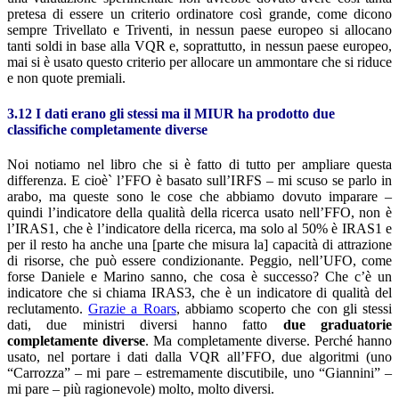
pretesa di essere un criterio ordinatore così grande, come dicono
sempre Trivellato e Triventi, in nessun paese europeo si allocano
tanti soldi in base alla VQR e, soprattutto, in nessun paese europeo,
mai si è usato questo criterio per allocare un ammontare che si riduce
e non quote premiali.
3.12 I dati erano gli stessi ma il MIUR ha prodotto due
classifiche completamente diverse
Noi notiamo nel libro che si è fatto di tutto per ampliare questa
differenza. E cioè` l’FFO è basato sull’IRFS – mi scuso se parlo in
arabo, ma queste sono le cose che abbiamo dovuto imparare –
quindi l’indicatore della qualità della ricerca usato nell’FFO, non è
l’IRAS1, che è l’indicatore della ricerca, ma solo al 50% è IRAS1 e
per il resto ha anche una [parte che misura la] capacità di attrazione
di risorse, che può essere condizionante. Peggio, nell’UFO, come
forse Daniele e Marino sanno, che cosa è successo? Che c’è un
indicatore che si chiama IRAS3, che è un indicatore di qualità del
reclutamento.
Grazie a Roars
, abbiamo scoperto che con gli stessi
dati, due ministri diversi hanno fatto
due graduatorie
completamente diverse
. Ma completamente diverse. Perché hanno
usato, nel portare i dati dalla VQR all’FFO, due algoritmi (uno
“Carrozza” – mi pare – estremamente discutibile, uno “Giannini” –
mi pare – più ragionevole) molto, molto diversi.