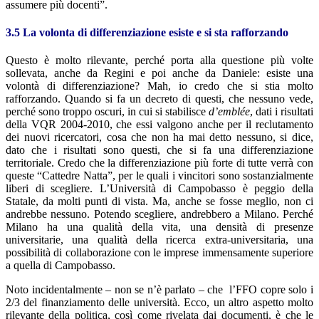
assumere più docenti”.
3.5 La volonta di differenziazione esiste e si sta rafforzando
Questo è molto rilevante, perché porta alla questione più volte
sollevata, anche da Regini e poi anche da Daniele: esiste una
volontà di differenziazione? Mah, io credo che si stia molto
rafforzando. Quando si fa un decreto di questi, che nessuno vede,
perché sono troppo oscuri, in cui si stabilisce
d’emblée
, dati i risultati
della VQR 2004-2010, che essi valgono anche per il reclutamento
dei nuovi ricercatori, cosa che non ha mai detto nessuno, si dice,
dato che i risultati sono questi, che si fa una differenziazione
territoriale. Credo che la differenziazione più forte di tutte verrà con
queste “Cattedre Natta”, per le quali i vincitori sono sostanzialmente
liberi di scegliere. L’Università di Campobasso è peggio della
Statale, da molti punti di vista. Ma, anche se fosse meglio, non ci
andrebbe nessuno. Potendo scegliere, andrebbero a Milano. Perché
Milano ha una qualità della vita, una densità di presenze
universitarie, una qualità della ricerca extra-universitaria, una
possibilità di collaborazione con le imprese immensamente superiore
a quella di Campobasso.
Noto incidentalmente – non se n’è parlato – che l’FFO copre solo i
2/3 del finanziamento delle università. Ecco, un altro aspetto molto
rilevante della politica, così come rivelata dai documenti, è che le