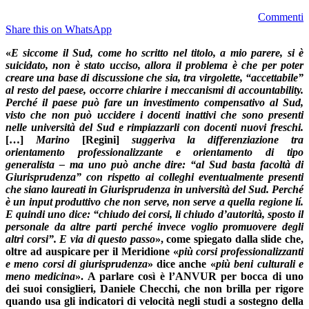
Commenti
Share this on WhatsApp
«
E siccome il Sud, come ho scritto nel titolo, a mio parere, si è
suicidato, non è stato ucciso, allora il problema è che per poter
creare una base di discussione che sia, tra virgolette, “accettabile”
al resto del paese, occorre chiarire i meccanismi di accountability.
Perché il paese può fare un investimento compensativo al Sud,
visto che non può uccidere i docenti inattivi che sono presenti
nelle università del Sud e rimpiazzarli con docenti nuovi freschi.
[…]
Marino
[Regini]
suggeriva la differenziazione tra
orientamento professionalizzante e orientamento di tipo
generalista – ma uno può anche dire: “al Sud basta facoltà di
Giurisprudenza” con rispetto ai colleghi eventualmente presenti
che siano laureati in Giurisprudenza in università del Sud. Perché
è un input produttivo che non serve, non serve a quella regione lí.
E quindi uno dice: “chiudo dei corsi, li chiudo d’autorità, sposto il
personale da altre parti perché invece voglio promuovere degli
altri corsi”. E via di questo passo
», come spiegato dalla slide che,
oltre ad auspicare per il Meridione «
più corsi professionalizzanti
e meno corsi di giurisprudenza
» dice anche «
più beni culturali e
meno medicina
». A parlare così è l’ANVUR per bocca di uno
dei suoi consiglieri, Daniele Checchi, che non brilla per rigore
quando usa gli indicatori di velocità negli studi a sostegno della