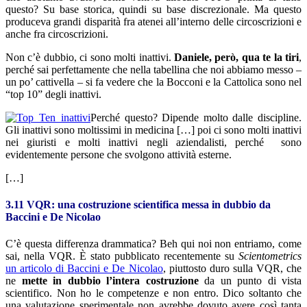
questo? Su base storica, quindi su base discrezionale. Ma questo
produceva grandi disparità fra atenei all’interno delle circoscrizioni e
anche fra circoscrizioni.
Non c’è dubbio, ci sono molti inattivi.
Daniele, però, qua te la tiri
,
perché sai perfettamente che nella tabellina che noi abbiamo messo –
un po’ cattivella – si fa vedere che la Bocconi e la Cattolica sono nel
“top 10” degli inattivi.
Perché questo? Dipende molto dalle discipline.
Gli inattivi sono moltissimi in medicina […] poi ci sono molti inattivi
nei giuristi e molti inattivi negli aziendalisti, perché sono
evidentemente persone che svolgono attività esterne.
[…]
3.11 VQR: una costruzione scientifica messa in dubbio da
Baccini e De Nicolao
C’è questa differenza drammatica? Beh qui noi non entriamo, come
sai, nella VQR. È stato pubblicato recentemente su
Scientometrics
un articolo di Baccini e De Nicolao
, piuttosto duro sulla VQR, che
ne
mette in dubbio l’intera costruzione
da un punto di vista
scientifico. Non ho le competenze e non entro. Dico soltanto che
una valutazione sperimentale non avrebbe dovuto avere così tanta