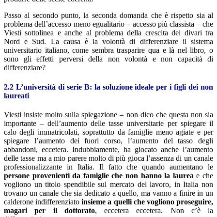
Passo al secondo punto, la seconda domanda che è rispetto sia al
problema dell’accesso meno egualitario – accesso più classista – che
Viesti sottolinea e anche al problema della crescita dei divari tra
Nord e Sud. La causa è la volontà di differenziare il sistema
universitario italiano, come sembra trasparire qua e là nel libro, o
sono gli effetti perversi della non volontà e non capacità di
differenziare?
2.2 L’università di serie B: la soluzione ideale per i figli dei non
laureati
Viesti insiste molto sulla spiegazione – non dico che questa non sia
importante – dell’aumento delle tasse universitarie per spiegare il
calo degli immatricolati, soprattutto da famiglie meno agiate e per
spiegare l’aumento dei fuori corso, l’aumento del tasso degli
abbandoni, eccetera. Indubbiamente, ha giocato anche l’aumento
delle tasse ma a mio parere molto di più gioca l’assenza di un canale
professionalizzante in Italia. Il fatto che quando aumentano le
persone provenienti da famiglie che non hanno la laurea
e che
vogliono un titolo spendibile sul mercato del lavoro, in Italia non
trovano un canale che sia dedicato a quello, ma vanno a finire in un
calderone indifferenziato
insieme a quelli che vogliono proseguire,
magari per il dottorato
, eccetera eccetera. Non c’è la