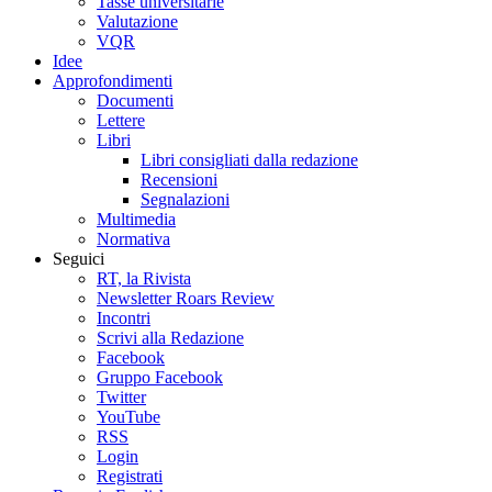
Tasse universitarie
Valutazione
VQR
Idee
Approfondimenti
Documenti
Lettere
Libri
Libri consigliati dalla redazione
Recensioni
Segnalazioni
Multimedia
Normativa
Seguici
RT, la Rivista
Newsletter Roars Review
Incontri
Scrivi alla Redazione
Facebook
Gruppo Facebook
Twitter
YouTube
RSS
Login
Registrati