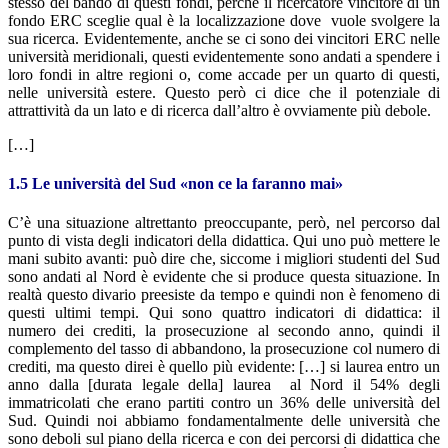
stesso del bando di questi fondi, perché il ricercatore vincitore di un
fondo ERC sceglie qual è la localizzazione dove vuole svolgere la
sua ricerca. Evidentemente, anche se ci sono dei vincitori ERC nelle
università meridionali, questi evidentemente sono andati a spendere i
loro fondi in altre regioni o, come accade per un quarto di questi,
nelle università estere. Questo però ci dice che il potenziale di
attrattività da un lato e di ricerca dall’altro è ovviamente più debole.
[…]
1.5 Le università del Sud «non ce la faranno mai»
C’è una situazione altrettanto preoccupante, però, nel percorso dal
punto di vista degli indicatori della didattica. Qui uno può mettere le
mani subito avanti: può dire che, siccome i migliori studenti del Sud
sono andati al Nord è evidente che si produce questa situazione. In
realtà questo divario preesiste da tempo e quindi non è fenomeno di
questi ultimi tempi. Qui sono quattro indicatori di didattica: il
numero dei crediti, la prosecuzione al secondo anno, quindi il
complemento del tasso di abbandono, la prosecuzione col numero di
crediti, ma questo direi è quello più evidente: […] si laurea entro un
anno dalla [durata legale della] laurea al Nord il 54% degli
immatricolati che erano partiti contro un 36% delle università del
Sud. Quindi noi abbiamo fondamentalmente delle università che
sono deboli sul piano della ricerca e con dei percorsi di didattica che