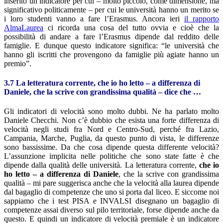
inserito un indicatore per cui – molto piccolo, come dimensione, ma
significativo politicamente – per cui le università hanno un merito se
i loro studenti vanno a fare l’Erasmus. Ancora ieri
il rapporto
AlmaLaurea
ci ricorda una cosa del tutto ovvia e cioè che la
possibilità di andare a fare l’Erasmus dipende dal reddito delle
famiglie. E dunque questo indicatore significa: “le università che
hanno gli iscritti che provengono da famiglie più agiate hanno un
premio”.
3.7 La letteratura corrente, che io ho letto – a differenza di
Daniele, che la scrive con grandissima qualità – dice che …
Gli indicatori di velocità sono molto dubbi. Ne ha parlato molto
Daniele Checchi. Non c’è dubbio che esista una forte differenza di
velocità negli studi fra Nord e Centro-Sud, perché fra Lazio,
Campania, Marche, Puglia, da questo punto di vista, le differenze
sono bassissime. Da che cosa dipende questa differente velocità?
L’assunzione implicita nelle politiche che sono state fatte è che
dipende dalla qualità delle università. La letteratura corrente,
che io
ho letto – a differenza di Daniele
, che la scrive con grandissima
qualità – mi pare suggerisca anche che la velocità alla laurea dipende
dal bagaglio di competenze che uno si porta dal liceo. E siccome noi
sappiamo che i test PISA e INVALSI disegnano un bagaglio di
competenze assai diverso sul pilo territoriale, forse dipende anche da
questo. E quindi un indicatore di velocità premiale è un indicatore