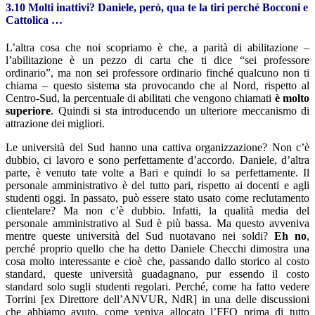
3.10 Molti inattivi? Daniele, però, qua te la tiri perché Bocconi e
Cattolica …
L’altra cosa che noi scopriamo è che, a parità di abilitazione –
l’abilitazione è un pezzo di carta che ti dice “sei professore
ordinario”, ma non sei professore ordinario finché qualcuno non ti
chiama – questo sistema sta provocando che al Nord, rispetto al
Centro-Sud, la percentuale di abilitati che vengono chiamati
è molto
superiore
. Quindi si sta introducendo un ulteriore meccanismo di
attrazione dei migliori.
Le università del Sud hanno una cattiva organizzazione? Non c’è
dubbio, ci lavoro e sono perfettamente d’accordo. Daniele, d’altra
parte, è venuto tate volte a Bari e quindi lo sa perfettamente. Il
personale amministrativo è del tutto pari, rispetto ai docenti e agli
studenti oggi. In passato, può essere stato usato come reclutamento
clientelare? Ma non c’è dubbio. Infatti, la qualità media del
personale amministrativo al Sud è più bassa. Ma questo avveniva
mentre queste università del Sud nuotavano nei soldi?
Eh no
,
perché proprio quello che ha detto Daniele Checchi dimostra una
cosa molto interessante e cioè che, passando dallo storico al costo
standard, queste università guadagnano, pur essendo il costo
standard solo sugli studenti regolari. Perché, come ha fatto vedere
Torrini [ex Direttore dell’ANVUR, NdR] in una delle discussioni
che abbiamo avuto, come veniva allocato l’FFO prima di tutto