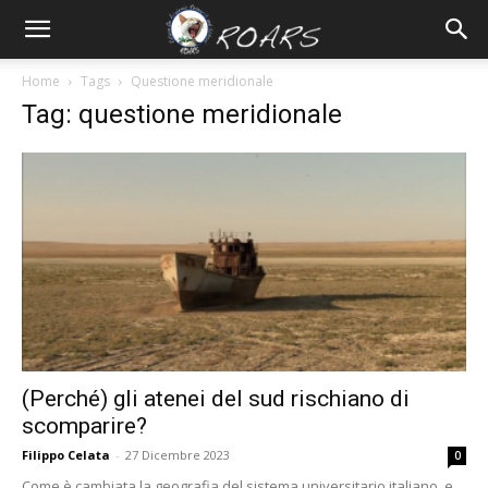
Home
Tags
Questione meridionale
Tag: questione meridionale
(Perché) gli atenei del sud rischiano di
scomparire?
Filippo Celata
-
27 Dicembre 2023
0
Come è cambiata la geografia del sistema universitario italiano, e