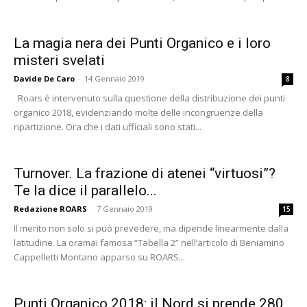
La magia nera dei Punti Organico e i loro
misteri svelati
Davide De Caro
-
14 Gennaio 2019
8
Roars è intervenuto sulla questione della distribuzione dei punti
organico 2018, evidenziando molte delle incongruenze della
ripartizione. Ora che i dati ufficiali sono stati...
Turnover. La frazione di atenei “virtuosi”?
Te la dice il parallelo...
Redazione ROARS
-
7 Gennaio 2019
15
Il merito non solo si può prevedere, ma dipende linearmente dalla
latitudine. La oramai famosa “Tabella 2” nell’articolo di Beniamino
Cappelletti Montano apparso su ROARS...
Punti Organico 2018: il Nord si prende 280