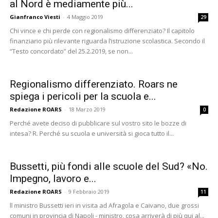
al Nord è mediamente più...
Gianfranco Viesti
-
4 Maggio 2019
29
Chi vince e chi perde con regionalismo differenziato? Il capitolo
finanziario più rilevante riguarda l’istruzione scolastica. Secondo il
“Testo concordato” del 25.2.2019, se non...
Regionalismo differenziato. Roars ne
spiega i pericoli per la scuola e...
Redazione ROARS
-
18 Marzo 2019
0
Perché avete deciso di pubblicare sul vostro sito le bozze di
intesa? R. Perché su scuola e università si gioca tutto il...
Bussetti, più fondi alle scuole del Sud? «No.
Impegno, lavoro e...
Redazione ROARS
-
9 Febbraio 2019
11
ll ministro Bussetti ieri in visita ad Afragola e Caivano, due grossi
comuni in provincia di Napoli - ministro, cosa arriverà di più qui al...