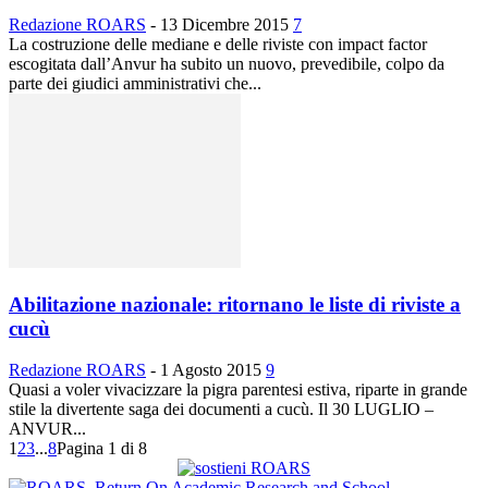
Redazione ROARS
-
13 Dicembre 2015
7
La costruzione delle mediane e delle riviste con impact factor
escogitata dall’Anvur ha subito un nuovo, prevedibile, colpo da
parte dei giudici amministrativi che...
Abilitazione nazionale: ritornano le liste di riviste a
cucù
Redazione ROARS
-
1 Agosto 2015
9
Quasi a voler vivacizzare la pigra parentesi estiva, riparte in grande
stile la divertente saga dei documenti a cucù. Il 30 LUGLIO –
ANVUR...
1
2
3
...
8
Pagina 1 di 8