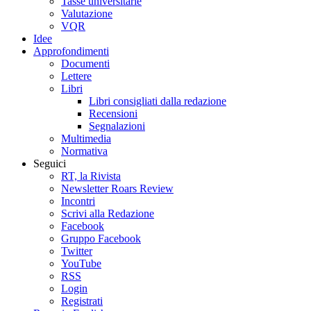
Tasse universitarie
Valutazione
VQR
Idee
Approfondimenti
Documenti
Lettere
Libri
Libri consigliati dalla redazione
Recensioni
Segnalazioni
Multimedia
Normativa
Seguici
RT, la Rivista
Newsletter Roars Review
Incontri
Scrivi alla Redazione
Facebook
Gruppo Facebook
Twitter
YouTube
RSS
Login
Registrati