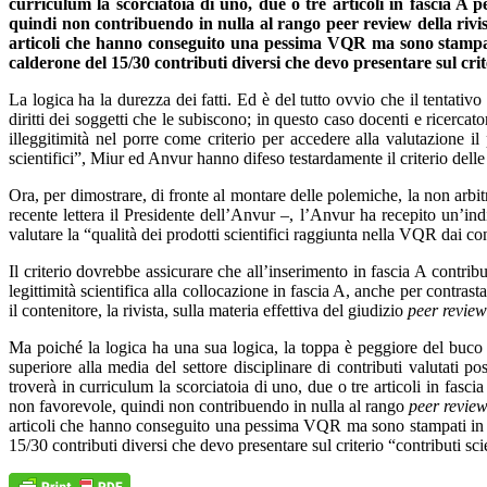
curriculum la scorciatoia di uno, due o tre articoli in fascia A
quindi non contribuendo in nulla al rango peer review della rivis
articoli che hanno conseguito una pessima VQR ma sono stampati 
calderone del 15/30 contributi diversi che devo presentare sul crit
La logica ha la durezza dei fatti. Ed è del tutto ovvio che il tentativo
diritti dei soggetti che le subiscono; in questo caso docenti e ricerca
illeggitimità nel porre come criterio per accedere alla valutazione il
scientifici”, Miur ed Anvur hanno difeso testardamente il criterio delle 
Ora, per dimostrare, di fronte al montare delle polemiche, la non arbitr
recente lettera il Presidente dell’Anvur –, l’Anvur ha recepito un’ind
valutare la “qualità dei prodotti scientifici raggiunta nella VQR dai co
Il criterio dovrebbe assicurare che all’inserimento in fascia A contribu
legittimità scientifica alla collocazione in fascia A, anche per contrast
il contenitore, la rivista, sulla materia effettiva del giudizio
peer review
Ma poiché la logica ha una sua logica, la toppa è peggiore del buco e m
superiore alla media del settore disciplinare di contributi valutati p
troverà in curriculum la scorciatoia di uno, due o tre articoli in fasc
non favorevole, quindi non contribuendo in nulla al rango
peer revie
articoli che hanno conseguito una pessima VQR ma sono stampati in f
15/30 contributi diversi che devo presentare sul criterio “contributi sc