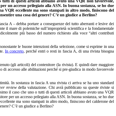
 o tutti di questi articoli abbiano avuto una VQR non favorevole,
e per un accesso prilegiato alla ASN. In buona sostanza, se ho due
una VQR eccellente ma sono stampati in altro modo, finiscono del
 consentire una cosa del genere? C’è un giudice a Berlino?
i fascia A – debba portare a conseguenze del tutto aberranti e lesive dei
ante il mare di polemiche sull’improprietà scientifica e la fondamentale
ridicolmente più basso del numero richiesto alla voce “altri contributi
tà nonostante le buone intenzioni della selezione, come si esprime in una
ste.
In concreto
, perché entri o resti in fascia A, di una rivista bisogna
enuto (gli articoli) del contenitore (la rivista). E quindi dare maggiore
erio di accesso alle abilitazioni perché si pre-giudica in modo favorevole
timità. In sostanza in fascia A una rivista ci arriva se ha uno standard
eer review
della valutazione. Chi avrà pubblicato su queste riviste si
nissimo il caso che uno o tutti di questi articoli abbiano avuto una VQR
enitore per un accesso prilegiato alla ASN. In buona sostanza, se ho due
cellente ma sono stampati in altro modo, finiscono del calderone del
l genere? C’è un giudice a Berlino?