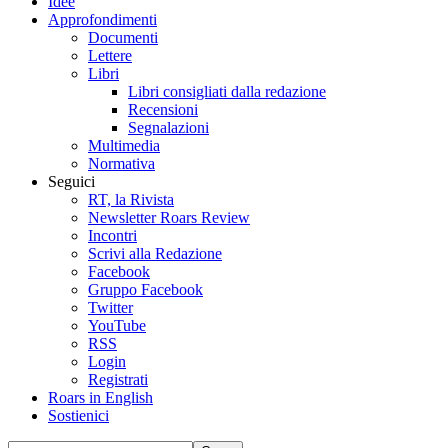
Idee
Approfondimenti
Documenti
Lettere
Libri
Libri consigliati dalla redazione
Recensioni
Segnalazioni
Multimedia
Normativa
Seguici
RT, la Rivista
Newsletter Roars Review
Incontri
Scrivi alla Redazione
Facebook
Gruppo Facebook
Twitter
YouTube
RSS
Login
Registrati
Roars in English
Sostienici