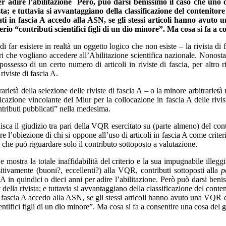
 per adire l’abilitazione Però, può darsi benissimo il caso che uno
ta; e tuttavia si avvantaggiano della classificazione del contenitor
in fascia A accedo alla ASN, se gli stessi articoli hanno avuto 
erio “contributi scientifici figli di un dio minore”. Ma cosa si fa a
 di far esistere in realtà un oggetto logico che non esiste – la rivista d
tori che vogliano accedere all’Abilitazione scientifica nazionale. Nonost
 possesso di un certo numero di articoli in riviste di fascia, per altro 
riviste di fascia A.
arietà della selezione delle riviste di fascia A – o la minore arbitrarie
icazione vincolante del Miur per la collocazione in fascia A delle rivi
ntributi pubblicati” nella medesima.
isca il giudizio tra pari della VQR esercitato su (parte almeno) del cont
are l’obiezione di chi si oppone all’uso di articoli in fascia A come crit
che può riguardare solo il contributo sottoposto a valutazione.
ostra la totale inaffidabilità del criterio e la sua impugnabile illeggi
ositivamente (buoni?, eccellenti?) alla VQR, contributi sottoposti alla
p
ia A in quindici o dieci anni per adire l’abilitazione. Però può darsi be
w
della rivista; e tuttavia si avvantaggiano della classificazione del cont
ascia A accedo alla ASN, se gli stessi articoli hanno avuto una VQR ec
ientifici figli di un dio minore”. Ma cosa si fa a consentire una cosa de