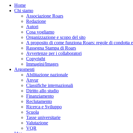
Home
Chi siamo
Associazione Roars
Redazione
Autori
Cosa vogliamo
Organizzazione e scopo del sito
A proposito di come funziona Roars: regole di condotta e p
Rassegna Stampa di Roars
Avvertenze per i collaboratori
Copyright
Immagini/Images
Argomenti
Abilitazione nazionale
Anvur
Classifiche internazionali
Diritto allo studio
Finanziamento
Reclutamento
Ricerca e Sviluppo
Scuola
Tasse universitarie
Valutazione
VQR