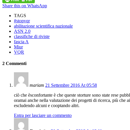
Share this on WhatsApp
TAGS
#stopvqr
abilitazione scientifica nazionale
ASN 2.0
classifiche di riviste
fascia A
Miur
VQR
2 Commenti
mariam
21 Settembre 2016 At 05:58
ciò che èsconfortante è che queste storture sono state rese pubbl
oramai anche nella valutazione dei progetti di ricerca, più che ai
escludendo alcuni e cooptando altri.
Entra per lasciare un commento