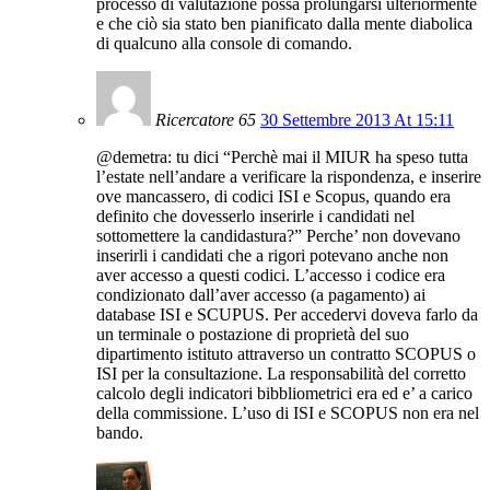
processo di valutazione possa prolungarsi ulteriormente
e che ciò sia stato ben pianificato dalla mente diabolica
di qualcuno alla console di comando.
Ricercatore 65
30 Settembre 2013 At 15:11
@demetra: tu dici “Perchè mai il MIUR ha speso tutta
l’estate nell’andare a verificare la rispondenza, e inserire
ove mancassero, di codici ISI e Scopus, quando era
definito che dovesserlo inserirle i candidati nel
sottomettere la candidastura?” Perche’ non dovevano
inserirli i candidati che a rigori potevano anche non
aver accesso a questi codici. L’accesso i codice era
condizionato dall’aver accesso (a pagamento) ai
database ISI e SCUPUS. Per accedervi doveva farlo da
un terminale o postazione di proprietà del suo
dipartimento istituto attraverso un contratto SCOPUS o
ISI per la consultazione. La responsabilità del corretto
calcolo degli indicatori bibbliometrici era ed e’ a carico
della commissione. L’uso di ISI e SCOPUS non era nel
bando.