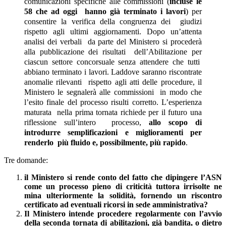
comunicazioni specifiche alle commissioni (
incluse le
58 che ad oggi hanno già terminato i lavori
) per
consentire la verifica della congruenza dei giudizi
rispetto agli ultimi aggiornamenti. Dopo un’attenta
analisi dei verbali da parte del Ministero si procederà
alla pubblicazione dei risultati dell’Abilitazione per
ciascun settore concorsuale senza attendere che tutti
abbiano terminato i lavori. Laddove saranno riscontrate
anomalie rilevanti rispetto agli atti delle procedure, il
Ministero le segnalerà alle commissioni in modo che
l’esito finale del processo risulti corretto. L’esperienza
maturata nella prima tornata richiede per il futuro una
riflessione sull’intero processo,
allo scopo di
introdurre semplificazioni e miglioramenti per
renderlo più fluido e, possibilmente, più rapido
.
Tre domande:
il Ministero si rende conto del fatto che dipingere l’ASN
come un processo pieno di criticità tuttora irrisolte ne
mina ulteriormente la solidità, fornendo un riscontro
certificato ad eventuali ricorsi in sede amministrativa?
Il Ministero intende procedere regolarmente con l’avvio
della seconda tornata di abilitazioni, già bandita, o dietro