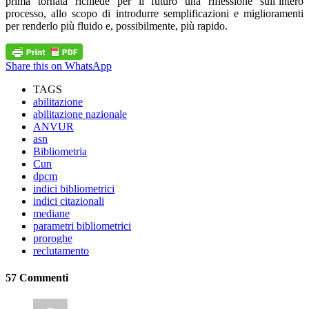
prima tornata richiede per il futuro una riflessione sull’intero
processo, allo scopo di introdurre semplificazioni e miglioramenti
per renderlo più fluido e, possibilmente, più rapido.
Share this on WhatsApp
TAGS
abilitazione
abilitazione nazionale
ANVUR
asn
Bibliometria
Cun
dpcm
indici bibliometrici
indici citazionali
mediane
parametri bibliometrici
proroghe
reclutamento
57 Commenti