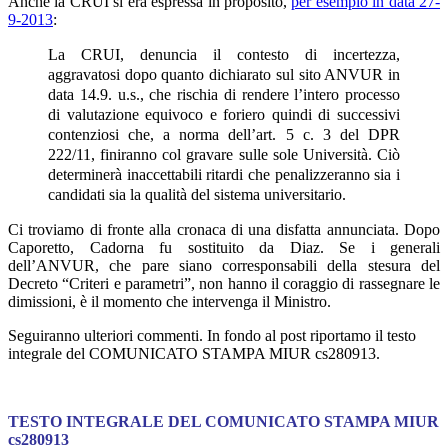
Anche la CRUI si era espressa in proposito,
per esempio in data 27-
9-2013
:
La CRUI, denuncia il contesto di incertezza,
aggravatosi dopo quanto dichiarato sul sito ANVUR in
data 14.9. u.s., che rischia di rendere l’intero processo
di valutazione equivoco e foriero quindi di successivi
contenziosi che, a norma dell’art. 5 c. 3 del DPR
222/11, finiranno col gravare sulle sole Università. Ciò
determinerà inaccettabili ritardi che penalizzeranno sia i
candidati sia la qualità del sistema universitario.
Ci troviamo di fronte alla cronaca di una disfatta annunciata. Dopo
Caporetto, Cadorna fu sostituito da Diaz. Se i generali
dell’ANVUR, che pare siano corresponsabili della stesura del
Decreto “Criteri e parametri”, non hanno il coraggio di rassegnare le
dimissioni, è il momento che intervenga il Ministro.
Seguiranno ulteriori commenti. In fondo al post riportamo il testo
integrale del COMUNICATO STAMPA MIUR cs280913.
TESTO INTEGRALE DEL COMUNICATO STAMPA MIUR
cs280913