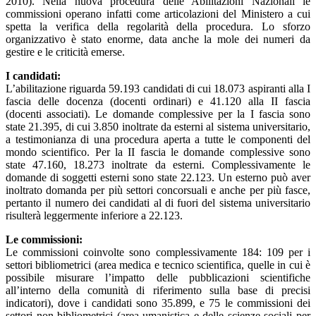
2010). Nella nuova procedura delle Abilitazioni Nazionali le
commissioni operano infatti come articolazioni del Ministero a cui
spetta la verifica della regolarità della procedura. Lo sforzo
organizzativo è stato enorme, data anche la mole dei numeri da
gestire e le criticità emerse.
I candidati:
L’abilitazione riguarda 59.193 candidati di cui 18.073 aspiranti alla I
fascia delle docenza (docenti ordinari) e 41.120 alla II fascia
(docenti associati). Le domande complessive per la I fascia sono
state 21.395, di cui 3.850 inoltrate da esterni al sistema universitario,
a testimonianza di una procedura aperta a tutte le componenti del
mondo scientifico. Per la II fascia le domande complessive sono
state 47.160, 18.273 inoltrate da esterni. Complessivamente le
domande di soggetti esterni sono state 22.123. Un esterno può aver
inoltrato domanda per più settori concorsuali e anche per più fasce,
pertanto il numero dei candidati al di fuori del sistema universitario
risulterà leggermente inferiore a 22.123.
Le commissioni:
Le commissioni coinvolte sono complessivamente 184: 109 per i
settori bibliometrici (area medica e tecnico scientifica, quelle in cui è
possibile misurare l’impatto delle pubblicazioni scientifiche
all’interno della comunità di riferimento sulla base di precisi
indicatori), dove i candidati sono 35.899, e 75 le commissioni dei
settori non bibliometrici (area umanistica e delle scienze sociali per