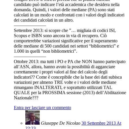
candidato può indicare l’età accademica che desidera nella
domanda. Quindi, i valori delle mediane (PA) sono stati
calcolati in un modo e confrontati con i valori degli indicatori
dei candidati calcolati in un altro.
———————
Settembre 2013: si scopre che ”… migliaia di codici ISI,
Scopus e ISBN sono ancora in via di recupero. Ciò
comporterebbe variazioni significative per il superamento
delle mediane di 500 candidati nei settori “bibliometrici” e
1.000 in quelli “non bibliometrici”.
———————
Ottobre 2013: ma tutti i PO e PA che NON hanno partecipato
all’ASN, allora, hanno avuto la possibilità di agganciare
correttamente i propri valori al fine del calcolo degli
indicatori?? Come è concepibile che la base dei dati subisca
variazioni per almeno TRE volte e i valori delle mediane
rimangano INALTERATI, e soprattutto utilizzati TAL
QUALE per la PROSSIMA sessione (2013) dell’Abilitazione
Nazionale???
Entra per lasciare un commento
Giuseppe De Nicolao
30 Settembre 2013 At
22:23