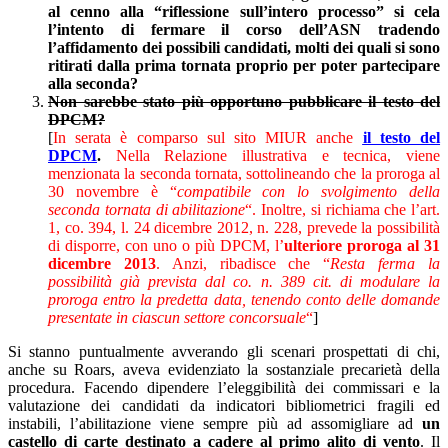
al cenno alla “riflessione sull’intero processo” si cela
l’intento di fermare il corso dell’ASN tradendo
l’affidamento dei possibili candidati, molti dei quali si sono
ritirati dalla prima tornata proprio per poter partecipare
alla seconda?
Non sarebbe stato più opportuno pubblicare il testo del
DPCM?
[
In serata è comparso sul sito MIUR anche
il testo del
DPCM
.
Nella Relazione illustrativa e tecnica, viene
menzionata la seconda tornata, sottolineando che la proroga al
30 novembre è “
compatibile con lo svolgimento della
seconda tornata di abilitazione
“. Inoltre, si richiama che l’art.
1, co. 394, l. 24 dicembre 2012, n. 228, prevede la possibilità
di disporre, con uno o più DPCM, l’
ulteriore proroga al 31
dicembre 2013
. Anzi, ribadisce che “
Resta ferma la
possibilità già prevista dal co. n. 389 cit. di modulare la
proroga entro la predetta data, tenendo conto delle domande
presentate in ciascun settore concorsuale
“
]
Si stanno puntualmente avverando gli scenari prospettati di chi,
anche su Roars, aveva evidenziato la sostanziale precarietà della
procedura. Facendo dipendere l’eleggibilità dei commissari e la
valutazione dei candidati da indicatori bibliometrici fragili ed
instabili, l’abilitazione viene sempre più ad assomigliare ad
un
castello di carte destinato a cadere al primo alito di vento
. Il