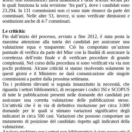
le quali funziona la sola revisione ‘fra pari’), dove i candidati sono
23.294. In 131 commissioni non ci sono state rinunce da parte dei
commissari. Nelle altre 53, invece, si sono verificate dimissioni e
sostituzioni anche di 4-7 commissari.
Le criticità:
Fin dall’inizio del processo, avviato a fine 2012, è stata posta la
massima attenzione alla tutela dei candidati per assicurare una
valutazione equa e trasparente. Ciò ha comportato un’azione
puntuale di verifica da parte del Miur con la finalità di assicurare la
correttezza dell’esito finale e di verificare procedure di grande
complessità. Nel corso della procedura si sono verificati via via non
pochi problemi. Alcune criticità si stanno risolvendo solamente in
questi giorni e il Ministero ne darà comunicazione alle singole
commissioni a partire dalla prossima settimana.
Tra i problemi rilevanti si segnala innanzitutto la necessità, che
riguarda i settori bibliometrici, di recuperare i codici ISI e SCOPUS
di tutte le pubblicazioni presenti nelle domande dei candidati per
assicurare una corretta valutazione delle pubblicazioni stesse.
Un’attività che è in via di definitiva risoluzione per circa 3.000
domande per le quali si stimano variazioni significative degli
indicatori in circa 500 casi. Variazioni che possono comportare un
mutamento di posizione del candidato rispetto agli indicatori della
valutazione.
Analogo problema per i settori non bibliometrici: è stato necessario il