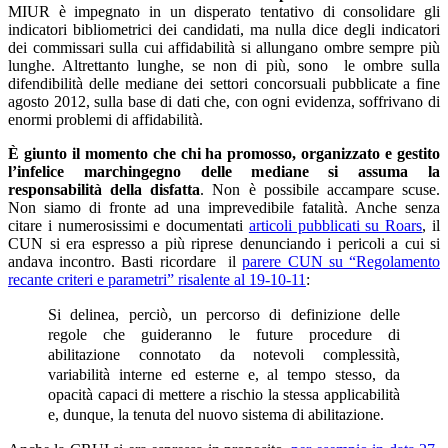
MIUR è impegnato in un disperato tentativo di consolidare gli
indicatori bibliometrici dei candidati, ma nulla dice degli indicatori
dei commissari sulla cui affidabilità si allungano ombre sempre più
lunghe. Altrettanto lunghe, se non di più, sono le ombre sulla
difendibilità delle mediane dei settori concorsuali pubblicate a fine
agosto 2012, sulla base di dati che, con ogni evidenza, soffrivano di
enormi problemi di affidabilità.
È giunto il momento che chi ha promosso, organizzato e gestito
l’infelice marchingegno delle mediane si assuma la
responsabilità della disfatta
. Non è possibile accampare scuse.
Non siamo di fronte ad una imprevedibile fatalità. Anche senza
citare i numerosissimi e documentati
articoli pubblicati su Roars
, il
CUN si era espresso a più riprese denunciando i pericoli a cui si
andava incontro. Basti ricordare il
parere CUN su “Regolamento
recante criteri e parametri” risalente al 19-10-11
:
Si delinea, perciò, un percorso di definizione delle
regole che guideranno le future procedure di
abilitazione connotato da notevoli complessità,
variabilità interne ed esterne e, al tempo stesso, da
opacità capaci di mettere a rischio la stessa applicabilità
e, dunque, la tenuta del nuovo sistema di abilitazione.