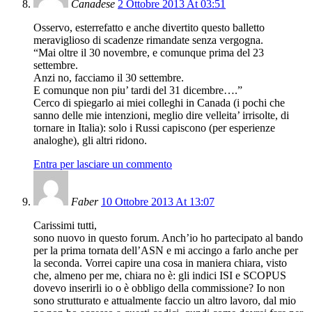
Canadese
2 Ottobre 2013 At 03:51
Osservo, esterrefatto e anche divertito questo balletto
meraviglioso di scadenze rimandate senza vergogna.
“Mai oltre il 30 novembre, e comunque prima del 23
settembre.
Anzi no, facciamo il 30 settembre.
E comunque non piu’ tardi del 31 dicembre….”
Cerco di spiegarlo ai miei colleghi in Canada (i pochi che
sanno delle mie intenzioni, meglio dire velleita’ irrisolte, di
tornare in Italia): solo i Russi capiscono (per esperienze
analoghe), gli altri ridono.
Entra per lasciare un commento
Faber
10 Ottobre 2013 At 13:07
Carissimi tutti,
sono nuovo in questo forum. Anch’io ho partecipato al bando
per la prima tornata dell’ASN e mi accingo a farlo anche per
la seconda. Vorrei capire una cosa in maniera chiara, visto
che, almeno per me, chiara no è: gli indici ISI e SCOPUS
dovevo inserirli io o è obbligo della commissione? Io non
sono strutturato e attualmente faccio un altro lavoro, dal mio