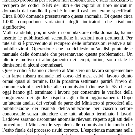
recupero dei codici ISBN dei libri e dei capitoli su libro indicati in
domanda dai candidati perché in molti casi non erano specificati.
Circa 9.000 domande presentavano questa anomalia. Di queste circa
1.000 comportano variazioni degli indicatori che risultano
significative.
Molti candidati, poi, in sede di compilazione della domanda, hanno
inserito le pubblicazioni scientifiche in sezioni non pertinenti. Per
tutelarli si è provveduto al recupero delle informazioni relative a tali
pubblicazioni. Operazione che ha richiesto un’analisi puntuale e
manuale delle domande che presentavano questa problematica. Un
ulteriore motivo di allungamento dei tempi, infine, sono state le
dimissioni di alcuni commissari.
Queste criticità hanno richiesto al Ministero un lavoro supplementare
e in larga misura manuale nel corso dei mesi estivi, lavoro giunto
ormai quasi al termine. Dalla prossima settimana partirà l’invio di
comunicazioni specifiche alle commissioni (incluse le 58 che ad
oggi hanno già terminato i lavori) per consentire la verifica della
congruenza dei giudizi rispetto agli ultimi aggiornamenti. Dopo
un’attenta analisi dei verbali da parte del Ministero si procederà alla
pubblicazione dei risultati dell’Abilitazione per ciascun settore
concorsuale senza attendere che tutti abbiano terminato i lavori.
Laddove saranno riscontrate anomalie rilevanti rispetto agli atti delle
procedure, il Ministero le segnalerà alle commissioni in modo che
l’esito finale del processo risulti corretto. L’esperienza maturata nella