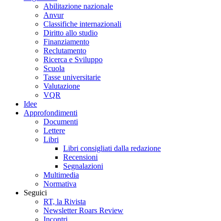
Abilitazione nazionale
Anvur
Classifiche internazionali
Diritto allo studio
Finanziamento
Reclutamento
Ricerca e Sviluppo
Scuola
Tasse universitarie
Valutazione
VQR
Idee
Approfondimenti
Documenti
Lettere
Libri
Libri consigliati dalla redazione
Recensioni
Segnalazioni
Multimedia
Normativa
Seguici
RT, la Rivista
Newsletter Roars Review
Incontri