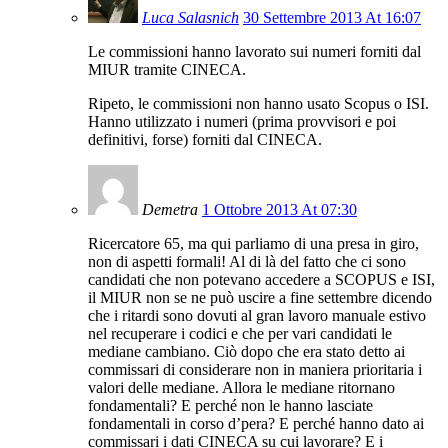
Luca Salasnich
30 Settembre 2013 At 16:07
Le commissioni hanno lavorato sui numeri forniti dal
MIUR tramite CINECA.
Ripeto, le commissioni non hanno usato Scopus o ISI.
Hanno utilizzato i numeri (prima provvisori e poi
definitivi, forse) forniti dal CINECA.
Demetra
1 Ottobre 2013 At 07:30
Ricercatore 65, ma qui parliamo di una presa in giro,
non di aspetti formali! Al di là del fatto che ci sono
candidati che non potevano accedere a SCOPUS e ISI,
il MIUR non se ne può uscire a fine settembre dicendo
che i ritardi sono dovuti al gran lavoro manuale estivo
nel recuperare i codici e che per vari candidati le
mediane cambiano. Ciò dopo che era stato detto ai
commissari di considerare non in maniera prioritaria i
valori delle mediane. Allora le mediane ritornano
fondamentali? E perché non le hanno lasciate
fondamentali in corso d’pera? E perché hanno dato ai
commissari i dati CINECA su cui lavorare? E i