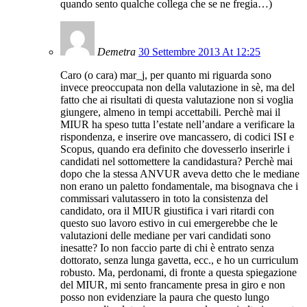
quando sento qualche collega che se ne fregia…)
Demetra
30 Settembre 2013 At 12:25
Caro (o cara) mar_j, per quanto mi riguarda sono
invece preoccupata non della valutazione in sè, ma del
fatto che ai risultati di questa valutazione non si voglia
giungere, almeno in tempi accettabili. Perchè mai il
MIUR ha speso tutta l’estate nell’andare a verificare la
rispondenza, e inserire ove mancassero, di codici ISI e
Scopus, quando era definito che dovesserlo inserirle i
candidati nel sottomettere la candidastura? Perchè mai
dopo che la stessa ANVUR aveva detto che le mediane
non erano un paletto fondamentale, ma bisognava che i
commissari valutassero in toto la consistenza del
candidato, ora il MIUR giustifica i vari ritardi con
questo suo lavoro estivo in cui emergerebbe che le
valutazioni delle mediane per vari candidati sono
inesatte? Io non faccio parte di chi è entrato senza
dottorato, senza lunga gavetta, ecc., e ho un curriculum
robusto. Ma, perdonami, di fronte a questa spiegazione
del MIUR, mi sento francamente presa in giro e non
posso non evidenziare la paura che questo lungo