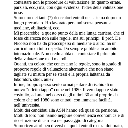
contestare non le procedure di valutazione (in quanto errate,
parziali, ecc.) ma, con ogni evidenza, l’idea della valutazione
in se.
Sono uno dei tanti (?) ricercatori entrati nel sistema dopo un
lungo precariato. Ho lavorato per anni senza pensare a
mediane, abilitazioni, ecc.
Mi piacerebbe, a questo punto della mia lunga carriera, che ci
fosse chiarezza non sulle regole, ma sui principi. Il prof. De
Nicolao non ha da preoccuparsi di mediane o altro: ha un
curriculum di tutto rispetto. Da sempre pubblica in ambito
internazionale. Non credo abbia da contestare il principio
della valutazione ma i metodi.
Quanti, tra coloro che contestano le regole, sono in grado di
proporre regole di valutazione alternativa che non siano
tagliate su misura per se stessi e la propria latitanza da
laboratori, studi, aule?
Infine, troppo spesso sento ormai parlare di rischio di un
nuovo “effetto tappo” come nel 1980. Il vero tappo è stato
costruito, ad arte, nel corso degli ultimi 30 anni proprio da
coloro che nel 1980 sono entrati, con immensa facilità,
nell’università.
Molti dei candidati alla ASN hanno età quasi da pensione.
Molti di loro non hanno neppure convenienza economica e di
ricostruzione di carriera nel passaggio di categoria.
Sono ricercatori ben diversi da quelli entrati (senza dottorato,