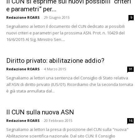
Il CUN si esprime sui nuovi possibili “criteri
e parametri” per...
Redazione ROARS
-
29 Giugno 2015
9
Segnaliamo ai lettori il documento del CUN dedicato ai possibili
nuovi criteri e parametri per la prossima ASN. Prot. n. 10429 del
16/6/2015 Al Sig. Ministro Sen....
Diritto privato: abilitazione addio?
Redazione ROARS
-
4 Marzo 2015
91
Segnaliamo ai lettori una sentenza del Consiglio di Stato relativa
all'ASN di diritto privato (IUS/01). Ricordiamo che la seconda tornata
è già stata annullata dal...
Il CUN sulla nuova ASN
Redazione ROARS
-
20 Febbraio 2015
16
Segnaliamo ai lettori la presa di posizione del CUN sulla "nuova"
Abilitazione scientifica nazionale. Dal sito CUN: Il Consiglio