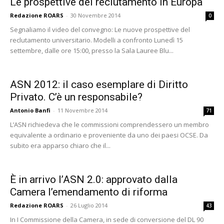
Le prospettive del reclutamento in Europa
Redazione ROARS
-
30 Novembre 2014
0
Segnaliamo il video del convegno: Le nuove prospettive del
reclutamento universitario. Modelli a confronto Lunedì 15
settembre, dalle ore 15:00, presso la Sala Lauree Blu...
ASN 2012: il caso esemplare di Diritto
Privato. C’è un responsabile?
Antonio Banfi
-
11 Novembre 2014
71
L’ASN richiedeva che le commissioni comprendessero un membro
equivalente a ordinario e proveniente da uno dei paesi OCSE. Da
subito era apparso chiaro che il...
È in arrivo l’ASN 2.0: approvato dalla
Camera l’emendamento di riforma
Redazione ROARS
-
26 Luglio 2014
43
In I Commissione della Camera, in sede di conversione del DL 90