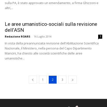
sulla PA, è stato approvato un emendamento, a firma Ghizzoni e
altri,...
Le aree umanistico-sociali sulla revisione
dell’ASN
Redazione ROARS
-
16 Luglio 2014
7
In vista della preannunciata revisione dell'Abilitazione Scientifica
Nazionale, il Ministero, nella persona del Capo Dipartimento
Mancini, ha chiesto alle società scientifiche delle aree
umanistiche...
1
2
3