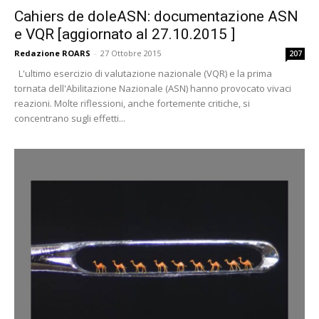
Cahiers de doleASN: documentazione ASN
e VQR [aggiornato al 27.10.2015 ]
Redazione ROARS
-
27 Ottobre 2015
207
L'ultimo esercizio di valutazione nazionale (VQR) e la prima
tornata dell'Abilitazione Nazionale (ASN) hanno provocato vivaci
reazioni. Molte riflessioni, anche fortemente critiche, si
concentrano sugli effetti...