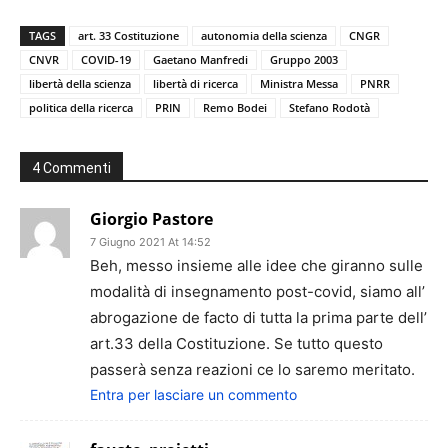
TAGS
art. 33 Costituzione
autonomia della scienza
CNGR
CNVR
COVID-19
Gaetano Manfredi
Gruppo 2003
libertà della scienza
libertà di ricerca
Ministra Messa
PNRR
politica della ricerca
PRIN
Remo Bodei
Stefano Rodotà
4 Commenti
Giorgio Pastore
7 Giugno 2021 At 14:52
Beh, messo insieme alle idee che giranno sulle
modalità di insegnamento post-covid, siamo all’
abrogazione de facto di tutta la prima parte dell’
art.33 della Costituzione. Se tutto questo
passerà senza reazioni ce lo saremo meritato.
Entra per lasciare un commento