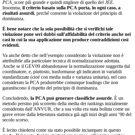
PCA_score
più grande e quindi migliore di quello del
JEE
.
Insomma,
il criterio basato sulla PCA
porta, in ogni caso, a
risultati assurdi
, perché consente la violazione del principio di
dominanza.
È bene notare che la sola possibilità che si verifichi tale
violazione pone seri dubbi sull’affidabilità del criterio anche nei
casi in cui la sua applicazione non produce contraddizioni così
evidenti.
Va anche detto che nell’esempio considerato la violazione non è
attribuibile alla particolare tecnica di normalizzazione adottata.
Anche se il GEV09 abbandonasse la normalizzazione suggerita dal
coordinatore, e, piuttosto, trasformasse gli indicatori in variabili
standardizzate (cioé con media nulla e varianza unitaria), nel caso
considerato la PCA produrrebbe comunque loadings che non
garantiscono il rispetto del principio di dominanza.
Concludendo,
la PCA può generare classifiche assurde
. È un
metodo persino più scorretto della media dei rankings inizialmente
considerata dall’ANVUR, che a sua volta era stata bollata come un
grave errore dalla letteratura statistica già agli inizi degli anni ’90 del
secolo scorso.
È lecito chiedersi come sia stato possibile inciampare in questo