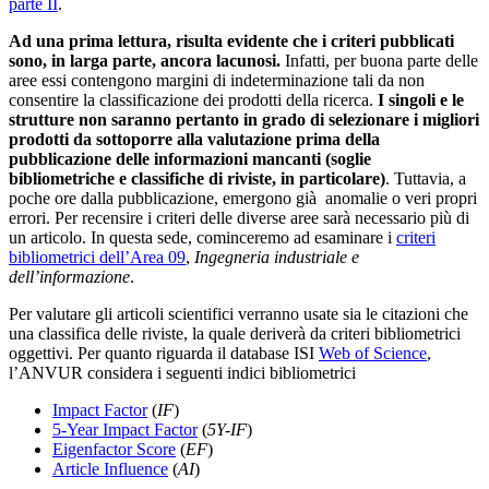
parte II
.
Ad una prima lettura, risulta evidente che i criteri pubblicati
sono, in larga parte, ancora lacunosi.
Infatti, per buona parte delle
aree essi contengono margini di indeterminazione tali da non
consentire la classificazione dei prodotti della ricerca.
I singoli e le
strutture non saranno pertanto in grado di selezionare i migliori
prodotti da sottoporre alla valutazione prima della
pubblicazione delle informazioni mancanti (soglie
bibliometriche e classifiche di riviste, in particolare)
. Tuttavia, a
poche ore dalla pubblicazione, emergono già anomalie o veri propri
errori. Per recensire i criteri delle diverse aree sarà necessario più di
un articolo. In questa sede, cominceremo ad esaminare i
criteri
bibliometrici dell’Area 09
,
Ingegneria industriale e
dell’informazione
.
Per valutare gli articoli scientifici verranno usate sia le citazioni che
una classifica delle riviste, la quale deriverà da criteri bibliometrici
oggettivi. Per quanto riguarda il database ISI
Web of Science
,
l’ANVUR considera i seguenti indici bibliometrici
Impact Factor
(
IF
)
5-Year Impact Factor
(
5Y-IF
)
Eigenfactor Score
(
EF
)
Article Influence
(
AI
)