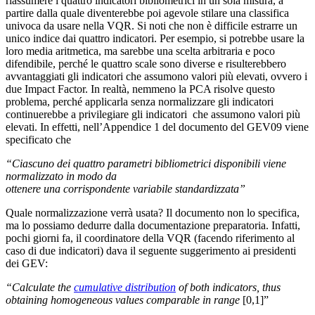
riassumere i quattro indicatori bibliometrici in un sola misura, a
partire dalla quale diventerebbe poi agevole stilare una classifica
univoca da usare nella VQR. Si noti che non è difficile estrarre un
unico indice dai quattro indicatori. Per esempio, si potrebbe usare la
loro media aritmetica, ma sarebbe una scelta arbitraria e poco
difendibile, perché le quattro scale sono diverse e risulterebbero
avvantaggiati gli indicatori che assumono valori più elevati, ovvero i
due Impact Factor. In realtà, nemmeno la PCA risolve questo
problema, perché applicarla senza normalizzare gli indicatori
continuerebbe a privilegiare gli indicatori che assumono valori più
elevati. In effetti, nell’Appendice 1 del documento del GEV09 viene
specificato che
“Ciascuno dei quattro parametri bibliometrici disponibili viene
normalizzato in modo da
ottenere una corrispondente variabile standardizzata”
Quale normalizzazione verrà usata? Il documento non lo specifica,
ma lo possiamo dedurre dalla documentazione preparatoria. Infatti,
pochi giorni fa, il coordinatore della VQR (facendo riferimento al
caso di due indicatori) dava il seguente suggerimento ai presidenti
dei GEV:
“Calculate the
cumulative distribution
of both indicators, thus
obtaining homogeneous values comparable in range
[0,1]”