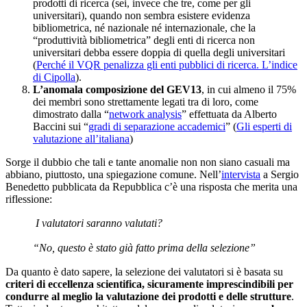
prodotti di ricerca (sei, invece che tre, come per gli
universitari), quando non sembra esistere evidenza
bibliometrica, né nazionale né internazionale, che la
“produttività bibliometrica” degli enti di ricerca non
universitari debba essere doppia di quella degli universitari
(
Perché il VQR penalizza gli enti pubblici di ricerca. L’indice
di Cipolla
).
L’anomala composizione del GEV13
, in cui almeno il 75%
dei membri sono strettamente legati tra di loro, come
dimostrato dalla “
network analysis
” effettuata da Alberto
Baccini sui “
gradi di separazione accademici
” (
Gli esperti di
valutazione all’italiana
)
Sorge il dubbio che tali e tante anomalie non non siano casuali ma
abbiano, piuttosto, una spiegazione comune. Nell’
intervista
a Sergio
Benedetto pubblicata da Repubblica c’è una risposta che merita una
riflessione:
I valutatori saranno valutati?
“No, questo è stato già fatto prima della selezione”
Da quanto è dato sapere, la selezione dei valutatori si è basata su
criteri di eccellenza scientifica, sicuramente imprescindibili per
condurre al meglio la valutazione dei prodotti e delle strutture
.