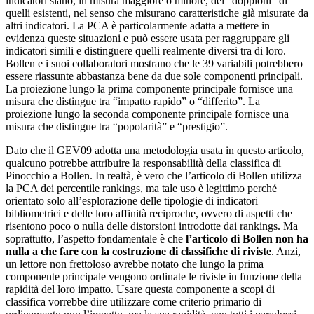
indicatori siano, in misura maggiore o minore, dei “doppioni” di
quelli esistenti, nel senso che misurano caratteristiche già misurate da
altri indicatori. La PCA è particolarmente adatta a mettere in
evidenza queste situazioni e può essere usata per raggruppare gli
indicatori simili e distinguere quelli realmente diversi tra di loro.
Bollen e i suoi collaboratori mostrano che le 39 variabili potrebbero
essere riassunte abbastanza bene da due sole componenti principali.
La proiezione lungo la prima componente principale fornisce una
misura che distingue tra “impatto rapido” o “differito”. La
proiezione lungo la seconda componente principale fornisce una
misura che distingue tra “popolarità” e “prestigio”.
Dato che il GEV09 adotta una metodologia usata in questo articolo,
qualcuno potrebbe attribuire la responsabilità della classifica di
Pinocchio a Bollen. In realtà, è vero che l’articolo di Bollen utilizza
la PCA dei percentile rankings, ma tale uso è legittimo perché
orientato solo all’esplorazione delle tipologie di indicatori
bibliometrici e delle loro affinità reciproche, ovvero di aspetti che
risentono poco o nulla delle distorsioni introdotte dai rankings. Ma
soprattutto, l’aspetto fondamentale è che
l’articolo di Bollen non ha
nulla a che fare con la costruzione di classifiche di riviste
. Anzi,
un lettore non frettoloso avrebbe notato che lungo la prima
componente principale vengono ordinate le riviste in funzione della
rapidità del loro impatto. Usare questa componente a scopi di
classifica vorrebbe dire utilizzare come criterio primario di