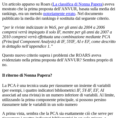
Un articolo apparso su Roars (
La classifica di Nonna Papera
) aveva
mostrato che la prima proposta dell’ANVUR, basata sulla media dei
rankings, era un metodo
notoriamente errato
. Nel documento
pubblicato la media dei rankings è sostituita dal seguente criterio.
“per le riviste indicizzate in WoS, per gli anni da 2004 a 2006
compresi verrà impiegato il solo IF, mentre per gli anni da 2007 a
2010 compresi verrà effettuata una combinazione mediante PCA
(Principal Component Analysis) di IF, 5YIF, AI e EF, come descritto
in dettaglio nell’appendice 1.”
Questo nuovo criterio supera i problemi che ROARS aveva
evidenziato nella prima proposta dell’ANVUR? Sembra proprio di
no.
Il ritorno di Nonna Papera?
La PCA è una tecnica usata per riassumere un insieme di variabili
(per esempi, i quattro indicatori bibliometrici
IF, 5Y-IF, EF, AI
associati ad una rivista) in un numero inferiore di variabili. Al limite,
utilizzando la prima componente principale, si possono persino
riassumere tutte le variabili in un solo numero
A prima vista, sembra che la PCA sia esattamente ciò che serve per