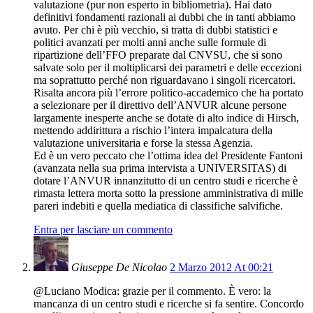
valutazione (pur non esperto in bibliometria). Hai dato
definitivi fondamenti razionali ai dubbi che in tanti abbiamo
avuto. Per chi è più vecchio, si tratta di dubbi statistici e
politici avanzati per molti anni anche sulle formule di
ripartizione dell’FFO preparate dal CNVSU, che si sono
salvate solo per il moltiplicarsi dei parametri e delle eccezioni
ma soprattutto perché non riguardavano i singoli ricercatori.
Risalta ancora più l’errore politico-accademico che ha portato
a selezionare per il direttivo dell’ANVUR alcune persone
largamente inesperte anche se dotate di alto indice di Hirsch,
mettendo addirittura a rischio l’intera impalcatura della
valutazione universitaria e forse la stessa Agenzia.
Ed è un vero peccato che l’ottima idea del Presidente Fantoni
(avanzata nella sua prima intervista a UNIVERSITAS) di
dotare l’ANVUR innanzitutto di un centro studi e ricerche è
rimasta lettera morta sotto la pressione amministrativa di mille
pareri indebiti e quella mediatica di classifiche salvifiche.
Entra per lasciare un commento
Giuseppe De Nicolao
2 Marzo 2012 At 00:21
@Luciano Modica: grazie per il commento. È vero: la
mancanza di un centro studi e ricerche si fa sentire. Concordo