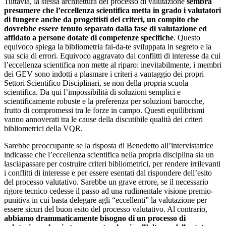
Tuttavia, la stessa architettura del processo di valutazione
sembra
presumere che l’eccellenza scientifica metta in grado i valutatori
di fungere anche da progettisti dei criteri, un compito che
dovrebbe essere tenuto separato dalla fase di valutazione ed
affidato a persone dotate di competenze specifiche
. Questo
equivoco spiega la bibliometria fai-da-te sviluppata in segreto e la
sua scia di errori. Equivoco aggravato dai conflitti di interesse da cui
l’eccellenza scientifica non mette al riparo: inevitabilmente, i membri
dei GEV sono indotti a plasmare i criteri a vantaggio dei propri
Settori Scientifico Disciplinari, se non della propria scuola
scientifica. Da qui l’impossibilità di soluzioni semplici e
scientificamente robuste e la preferenza per soluzioni barocche,
frutto di compromessi tra le forze in campo. Questi equilibrismi
vanno annoverati tra le cause della discutibile qualità dei criteri
bibliometrici della VQR.
Sarebbe preoccupante se la risposta di Benedetto all’intervistatrice
indicasse che l’eccellenza scientifica nella propria disciplina sia un
lasciapassare per costruire criteri bibliometrici, per rendere irrilevanti
i conflitti di interesse e per essere esentati dal rispondere dell’esito
del processo valutativo. Sarebbe un grave errore, se il necessario
rigore tecnico cedesse il passo ad una rudimentale visione premio-
punitiva in cui basta delegare agli “eccellenti” la valutazione per
essere sicuri del buon esito del processo valutativo. Al contrario,
abbiamo drammaticamente bisogno di un processo di