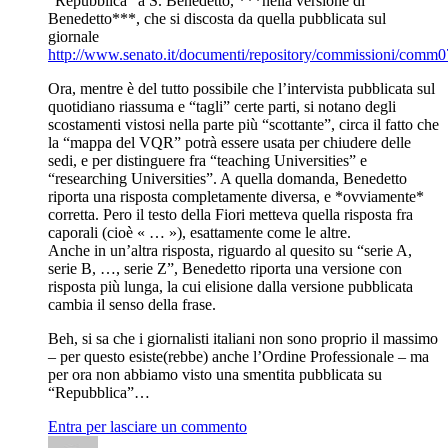
“Repubblica” a S. Benedetto, ***nella versione di
Benedetto***, che si discosta da quella pubblicata sul
giornale
http://www.senato.it/documenti/repository/commissioni/comm
Ora, mentre è del tutto possibile che l’intervista pubblicata sul
quotidiano riassuma e “tagli” certe parti, si notano degli
scostamenti vistosi nella parte più “scottante”, circa il fatto che
la “mappa del VQR” potrà essere usata per chiudere delle
sedi, e per distinguere fra “teaching Universities” e
“researching Universities”. A quella domanda, Benedetto
riporta una risposta completamente diversa, e *ovviamente*
corretta. Pero il testo della Fiori metteva quella risposta fra
caporali (cioè « … »), esattamente come le altre.
Anche in un’altra risposta, riguardo al quesito su “serie A,
serie B, …, serie Z”, Benedetto riporta una versione con
risposta più lunga, la cui elisione dalla versione pubblicata
cambia il senso della frase.
Beh, si sa che i giornalisti italiani non sono proprio il massimo
– per questo esiste(rebbe) anche l’Ordine Professionale – ma
per ora non abbiamo visto una smentita pubblicata su
“Repubblica”…
Entra per lasciare un commento