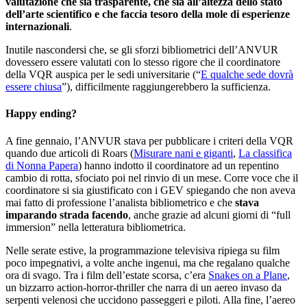
valutazione che sia trasparente, che sia all’altezza dello stato
dell’arte scientifico e che faccia tesoro della mole di esperienze
internazionali
.
Inutile nascondersi che, se gli sforzi bibliometrici dell’ANVUR
dovessero essere valutati con lo stesso rigore che il coordinatore
della VQR auspica per le sedi universitarie (“
E qualche sede dovrà
essere chiusa
”), difficilmente raggiungerebbero la sufficienza.
Happy ending?
A fine gennaio, l’ANVUR stava per pubblicare i criteri della VQR
quando due articoli di Roars (
Misurare nani e giganti
,
La classifica
di Nonna Papera
) hanno indotto il coordinatore ad un repentino
cambio di rotta, sfociato poi nel rinvio di un mese. Corre voce che il
coordinatore si sia giustificato con i GEV spiegando che non aveva
mai fatto di professione l’analista bibliometrico e che
stava
imparando strada facendo
, anche grazie ad alcuni giorni di “full
immersion” nella letteratura bibliometrica.
Nelle serate estive, la programmazione televisiva ripiega su film
poco impegnativi, a volte anche ingenui, ma che regalano qualche
ora di svago. Tra i film dell’estate scorsa, c’era
Snakes on a Plane
,
un bizzarro action-horror-thriller che narra di un aereo invaso da
serpenti velenosi che uccidono passeggeri e piloti. Alla fine, l’aereo