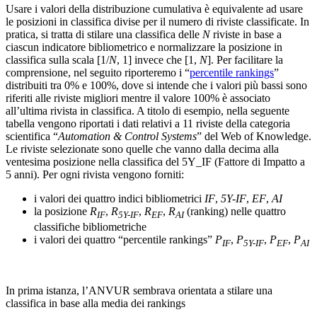
Usare i valori della distribuzione cumulativa è equivalente ad usare
le posizioni in classifica divise per il numero di riviste classificate. In
pratica, si tratta di stilare una classifica delle
N
riviste in base a
ciascun indicatore bibliometrico e normalizzare la posizione in
classifica sulla scala [1/
N
, 1] invece che [1,
N
]. Per facilitare la
comprensione, nel seguito riporteremo i “
percentile rankings
”
distribuiti tra 0% e 100%, dove si intende che i valori più bassi sono
riferiti alle riviste migliori mentre il valore 100% è associato
all’ultima rivista in classifica. A titolo di esempio, nella seguente
tabella vengono riportati i dati relativi a 11 riviste della categoria
scientifica “
Automation & Control Systems
” del Web of Knowledge.
Le riviste selezionate sono quelle che vanno dalla decima alla
ventesima posizione nella classifica del 5Y_IF (Fattore di Impatto a
5 anni). Per ogni rivista vengono forniti:
i valori dei quattro indici bibliometrici
IF
,
5Y-IF
,
EF
,
AI
la posizione
R
,
R
,
R
,
R
(ranking) nelle quattro
IF
5Y-IF
EF
AI
classifiche bibliometriche
i valori dei quattro “percentile rankings”
P
,
P
,
P
,
P
IF
5Y-IF
EF
AI
In prima istanza, l’ANVUR sembrava orientata a stilare una
classifica in base alla media dei rankings