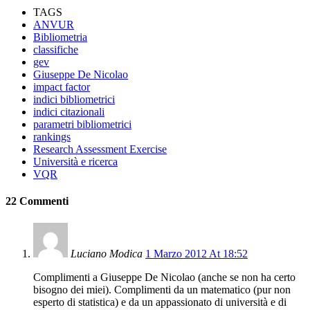
TAGS
ANVUR
Bibliometria
classifiche
gev
Giuseppe De Nicolao
impact factor
indici bibliometrici
indici citazionali
parametri bibliometrici
rankings
Research Assessment Exercise
Università e ricerca
VQR
22 Commenti
Luciano Modica
1 Marzo 2012 At 18:52
Complimenti a Giuseppe De Nicolao (anche se non ha certo
bisogno dei miei). Complimenti da un matematico (pur non
esperto di statistica) e da un appassionato di università e di