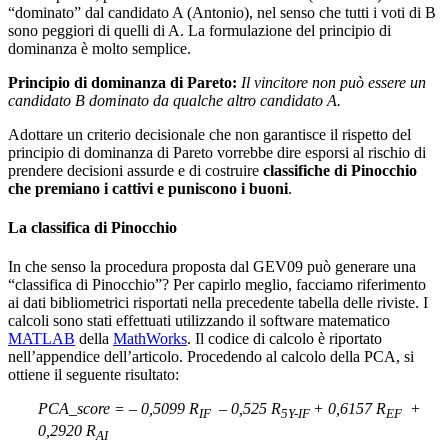
“dominato” dal candidato A (Antonio), nel senso che tutti i voti di B
sono peggiori di quelli di A. La formulazione del principio di
dominanza è molto semplice.
Principio di dominanza di Pareto:
Il vincitore non può essere un
candidato B dominato da qualche altro candidato A.
Adottare un criterio decisionale che non garantisce il rispetto del
principio di dominanza di Pareto vorrebbe dire esporsi al rischio di
prendere decisioni assurde e di costruire
classifiche di Pinocchio
che premiano i cattivi e puniscono i buoni
.
La classifica di Pinocchio
In che senso la procedura proposta dal GEV09 può generare una
“classifica di Pinocchio”? Per capirlo meglio, facciamo riferimento
ai dati bibliometrici risportati nella precedente tabella delle riviste. I
calcoli sono stati effettuati utilizzando il software matematico
MATLAB
della
MathWorks
. Il codice di calcolo è riportato
nell’appendice dell’articolo. Procedendo al calcolo della PCA, si
ottiene il seguente risultato:
PCA_score = – 0,5099 R
– 0,525 R
+ 0,6157 R
+
IF
5Y-IF
EF
0,2920 R
AI