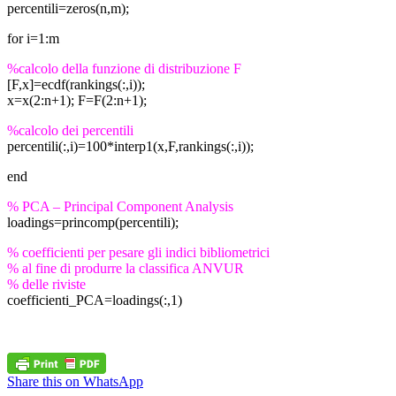
percentili=zeros(n,m);
for i=1:m
%calcolo della funzione di distribuzione F
[F,x]=ecdf(rankings(:,i));
x=x(2:n+1); F=F(2:n+1);
%calcolo dei percentili
percentili(:,i)=100*interp1(x,F,rankings(:,i));
end
% PCA – Principal Component Analysis
loadings=princomp(percentili);
% coefficienti per pesare gli indici bibliometrici
% al fine di produrre la classifica ANVUR
% delle riviste
coefficienti_PCA=loadings(:,1)
Share this on WhatsApp