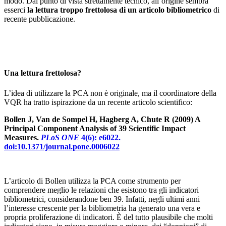
modo. Dal punto di vista strettamente tecnico, all’origine sembra
esserci
la lettura troppo frettolosa di un articolo bibliometrico
di
recente pubblicazione.
Una lettura frettolosa?
L’idea di utilizzare la PCA non è originale, ma il coordinatore della
VQR ha tratto ispirazione da un recente articolo scientifico:
Bollen J, Van de Sompel H, Hagberg A, Chute R (2009) A
Principal Component Analysis of 39 Scientific Impact
Measures.
PLoS ONE
4(6): e6022.
doi:10.1371/journal.pone.0006022
L’articolo di Bollen utilizza la PCA come strumento per
comprendere meglio le relazioni che esistono tra gli indicatori
bibliometrici, considerandone ben 39. Infatti, negli ultimi anni
l’interesse crescente per la bibliometria ha generato una vera e
propria proliferazione di indicatori. È del tutto plausibile che molti