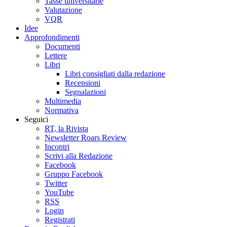
Tasse universitarie
Valutazione
VQR
Idee
Approfondimenti
Documenti
Lettere
Libri
Libri consigliati dalla redazione
Recensioni
Segnalazioni
Multimedia
Normativa
Seguici
RT, la Rivista
Newsletter Roars Review
Incontri
Scrivi alla Redazione
Facebook
Gruppo Facebook
Twitter
YouTube
RSS
Login
Registrati