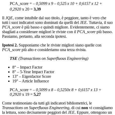
PCA_score =
– 0,5099 x 9 – 0,525
x 10 + 0,6157 x 12 +
0,2920
x 20 =
3,39
Il
JQE
, come intuibile dal suo titolo, è peggiore, tanto è vero che
tutti i suoi indicatori sono dominati da quelli del
JEE
. Tuttavia, il suo
PCA_score
è più basso e quindi migliore. Evidentemente, ci siamo
sbagliati a considerare migliori le riviste con
il PCA_score
più basso.
Passiamo, pertanto, alla seconda ipotesi.
Ipotesi 2.
Supponiamo che le riviste migliori siano quelle con
PCA_score
più alto e consideriamo una terza rivista.
TSE
(Transactions on Superfluous Engineering)
8° – Impact Factor
8° – 5-Year Impact Factor
13° – Eigenfactor Score
19° – Article Influence
PCA_score =
– 0,5099 x 8 – 0,5250x 8 + 0,6157 x 13 +
0,2920
x 19 =
5,27
Come testimoniato da tutti gli indicatori bibliometrici, le
Transactions on Superfluous
Engineering
, di cui
non
vi consigliamo
la lettura, sono decisamente peggiori del
JEE
. Eppure, ottengono un