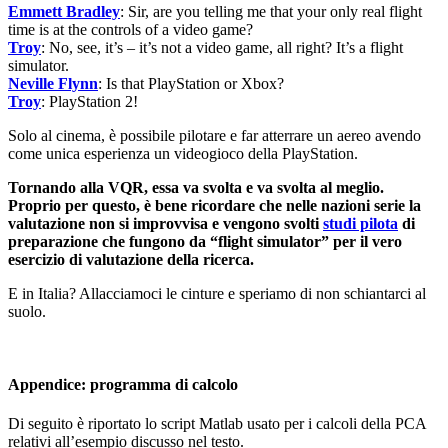
Emmett Bradley
: Sir, are you telling me that your only real flight
time is at the controls of a video game?
Troy
: No, see, it’s – it’s not a video game, all right? It’s a flight
simulator.
Neville Flynn
: Is that PlayStation or Xbox?
Troy
: PlayStation 2!
Solo al cinema, è possibile pilotare e far atterrare un aereo avendo
come unica esperienza un videogioco della PlayStation.
Tornando alla VQR, essa va svolta e va svolta al meglio.
Proprio per questo, è bene ricordare che nelle nazioni serie la
valutazione non si improvvisa e vengono svolti
studi pilota
di
preparazione che fungono da “flight simulator” per il vero
esercizio di valutazione della ricerca.
E in Italia? Allacciamoci le cinture e speriamo di non schiantarci al
suolo.
Appendice: programma di calcolo
Di seguito è riportato lo script Matlab usato per i calcoli della PCA
relativi all’esempio discusso nel testo.