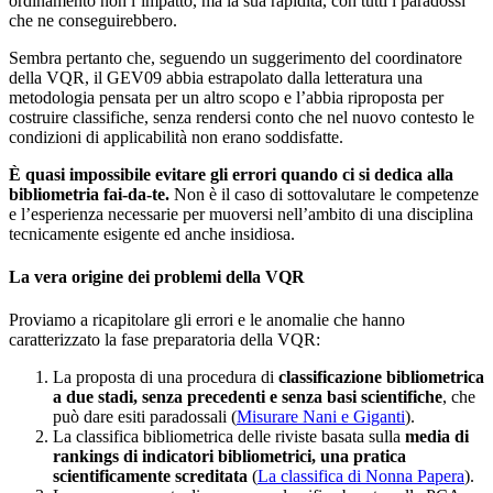
ordinamento non l’impatto, ma la sua rapidità, con tutti i paradossi
che ne conseguirebbero.
Sembra pertanto che, seguendo un suggerimento del coordinatore
della VQR, il GEV09 abbia estrapolato dalla letteratura una
metodologia pensata per un altro scopo e l’abbia riproposta per
costruire classifiche, senza rendersi conto che nel nuovo contesto le
condizioni di applicabilità non erano soddisfatte.
È quasi impossibile evitare gli errori quando ci si dedica alla
bibliometria fai-da-te.
Non è il caso di sottovalutare le competenze
e l’esperienza necessarie per muoversi nell’ambito di una disciplina
tecnicamente esigente ed anche insidiosa.
La vera origine dei problemi della VQR
Proviamo a ricapitolare gli errori e le anomalie che hanno
caratterizzato la fase preparatoria della VQR:
La proposta di una procedura di
classificazione bibliometrica
a due stadi, senza precedenti e senza basi scientifiche
, che
può dare esiti paradossali (
Misurare Nani e Giganti
).
La classifica bibliometrica delle riviste basata sulla
media di
rankings di indicatori bibliometrici, una pratica
scientificamente screditata
(
La classifica di Nonna Papera
).