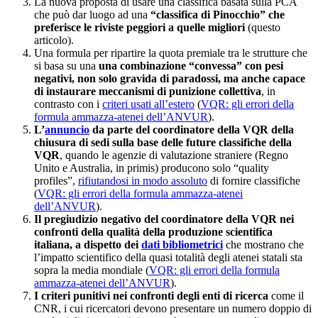
La nuova proposta di usare una classifica basata sulla PCA
che può dar luogo ad una
“classifica di Pinocchio” che
preferisce le riviste peggiori a quelle migliori
(questo
articolo).
Una formula per ripartire la quota premiale tra le strutture che
si basa su una
una combinazione “convessa” con pesi
negativi, non solo gravida di paradossi, ma anche capace
di instaurare meccanismi di punizione collettiva
, in
contrasto con i
criteri usati all’estero
(
VQR: gli errori della
formula ammazza-atenei dell’ANVUR
).
L’
annuncio
da parte del coordinatore della VQR della
chiusura di sedi sulla base delle future classifiche della
VQR
, quando le agenzie di valutazione straniere (Regno
Unito e Australia, in primis) producono solo “quality
profiles”,
rifiutandosi in modo assoluto
di fornire classifiche
(
VQR: gli errori della formula ammazza-atenei
dell’ANVUR
).
Il pregiudizio negativo del coordinatore della VQR nei
confronti della qualità della produzione scientifica
italiana, a dispetto dei
dati bibliometrici
che mostrano che
l’impatto scientifico della quasi totalità degli atenei statali sta
sopra la media mondiale (
VQR: gli errori della formula
ammazza-atenei dell’ANVUR
).
I criteri punitivi nei confronti degli enti di ricerca
come il
CNR, i cui ricercatori devono presentare un numero doppio di