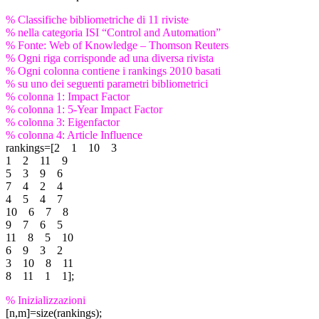
% Classifiche bibliometriche di 11 riviste
% nella categoria ISI “Control and Automation”
% Fonte: Web of Knowledge – Thomson Reuters
% Ogni riga corrisponde ad una diversa rivista
% Ogni colonna contiene i rankings 2010 basati
% su uno dei seguenti parametri bibliometrici
% colonna 1: Impact Factor
% colonna 1: 5-Year Impact Factor
% colonna 3: Eigenfactor
% colonna 4: Article Influence
rankings=[2 1 10 3
1 2 11 9
5 3 9 6
7 4 2 4
4 5 4 7
10 6 7 8
9 7 6 5
11 8 5 10
6 9 3 2
3 10 8 11
8 11 1 1];
% Inizializzazioni
[n,m]=size(rankings);