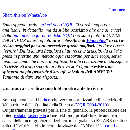
Commenti
Share this on WhatsApp
Sono appena usciti i
criteri della VQR
. Ci vorrà tempo per
analizzarli in dettaglio, ma da subito possiamo dire che gli errori
della
bibliometria fai-da-te della VQR
non sono finiti. Il GEV09
dell’ANVUR ha escogitato
una “classifica di
Pinocchio
” in cui le
riviste peggiori possono precedere quelle migliori.
Da dove nasce
l’errore? Dalla lettura frettolosa di un recente articolo, da cui si è
presa in prestito una metodologia elaborata per altri scopi, senza
rendersi conto che non era applicabile alla costruzione di classifiche
di riviste. Si tratta solo di un’altra svista? Oppure
esiste una
spiegazione più generale dietro gli scivoloni dell’ANVUR?
Tentiamo di dare una risposta.
Una nuova classificazione bibliometrica delle riviste
Sono appena usciti i
criteri
che verranno utilizzati nell’esercizio di
Valutazione della Qualità della Ricerca (
VQR 2004-2010
).
Originariamente prevista per la fine di gennaio, la pubblicazione dei
criteri
è stata posticipata
a fine febbraio, probabilmente anche a
causa delle incongruenze e degli errori segnalati su ROARS nei due
articoli “VQR: la bibliometria fai-da-te dell’ANVUR”,
parte I
e