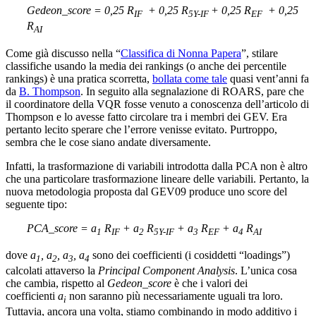
Gedeon_score = 0,25 R
+ 0,25 R
+ 0,25 R
+ 0,25
IF
5Y-IF
EF
R
AI
Come già discusso nella “
Classifica di Nonna Papera
”, stilare
classifiche usando la media dei rankings (o anche dei percentile
rankings) è una pratica scorretta,
bollata come tale
quasi vent’anni fa
da
B. Thompson
. In seguito alla segnalazione di ROARS, pare che
il coordinatore della VQR fosse venuto a conoscenza dell’articolo di
Thompson e lo avesse fatto circolare tra i membri dei GEV. Era
pertanto lecito sperare che l’errore venisse evitato. Purtroppo,
sembra che le cose siano andate diversamente.
Infatti, la trasformazione di variabili introdotta dalla PCA non è altro
che una particolare trasformazione lineare delle variabili. Pertanto, la
nuova metodologia proposta dal GEV09 produce uno score del
seguente tipo:
PCA_score = a
R
+ a
R
+ a
R
+ a
R
1
IF
2
5Y-IF
3
EF
4
AI
dove
a
, a
, a
, a
sono dei coefficienti (i cosiddetti “loadings”)
1
2
3
4
calcolati attaverso la
Principal Component Analysis
. L’unica cosa
che cambia, rispetto al
Gedeon_score
è che i valori dei
coefficienti
a
non saranno più necessariamente uguali tra loro.
i
Tuttavia, ancora una volta, stiamo combinando in modo additivo i