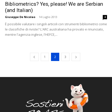
Bibliometrics? Yes, please! We are Serbian
(and Italian)
Giuseppe De Nicolao
-
14 Luglio 2013
4
È possibile valutare i singoli articoli con strumenti bibliometrici come
le classifiche di riviste? L'ARC australiana ha provato e rinunciato,
mentre l'agenzia inglese, l'HEFCE,...
1
2
3