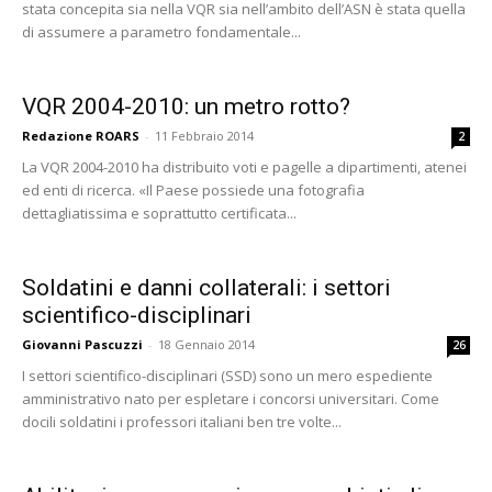
stata concepita sia nella VQR sia nell’ambito dell’ASN è stata quella
di assumere a parametro fondamentale...
VQR 2004-2010: un metro rotto?
Redazione ROARS
-
11 Febbraio 2014
2
La VQR 2004-2010 ha distribuito voti e pagelle a dipartimenti, atenei
ed enti di ricerca. «Il Paese possiede una fotografia
dettagliatissima e soprattutto certificata...
Soldatini e danni collaterali: i settori
scientifico-disciplinari
Giovanni Pascuzzi
-
18 Gennaio 2014
26
I settori scientifico-disciplinari (SSD) sono un mero espediente
amministrativo nato per espletare i concorsi universitari. Come
docili soldatini i professori italiani ben tre volte...