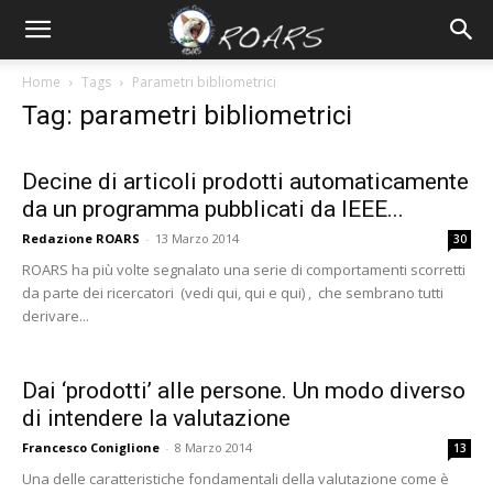
Home
Tags
Parametri bibliometrici
Tag: parametri bibliometrici
Decine di articoli prodotti automaticamente
da un programma pubblicati da IEEE...
Redazione ROARS
-
13 Marzo 2014
30
ROARS ha più volte segnalato una serie di comportamenti scorretti
da parte dei ricercatori (vedi qui, qui e qui) , che sembrano tutti
derivare...
Dai ‘prodotti’ alle persone. Un modo diverso
di intendere la valutazione
Francesco Coniglione
-
8 Marzo 2014
13
Una delle caratteristiche fondamentali della valutazione come è