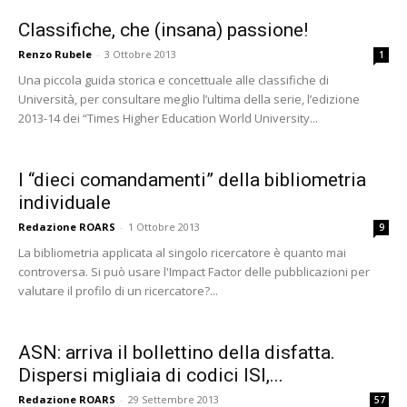
Classifiche, che (insana) passione!
Renzo Rubele
-
3 Ottobre 2013
1
Una piccola guida storica e concettuale alle classifiche di
Università, per consultare meglio l’ultima della serie, l’edizione
2013-14 dei “Times Higher Education World University...
I “dieci comandamenti” della bibliometria
individuale
Redazione ROARS
-
1 Ottobre 2013
9
La bibliometria applicata al singolo ricercatore è quanto mai
controversa. Si può usare l'Impact Factor delle pubblicazioni per
valutare il profilo di un ricercatore?...
ASN: arriva il bollettino della disfatta.
Dispersi migliaia di codici ISI,...
Redazione ROARS
-
29 Settembre 2013
57