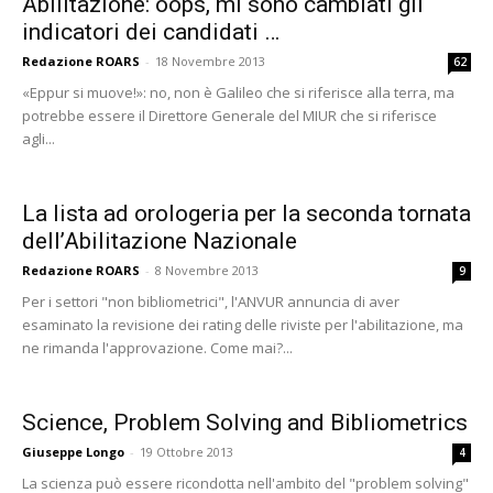
Abilitazione: oops, mi sono cambiati gli
indicatori dei candidati …
Redazione ROARS
-
18 Novembre 2013
62
«Eppur si muove!»: no, non è Galileo che si riferisce alla terra, ma
potrebbe essere il Direttore Generale del MIUR che si riferisce
agli...
La lista ad orologeria per la seconda tornata
dell’Abilitazione Nazionale
Redazione ROARS
-
8 Novembre 2013
9
Per i settori "non bibliometrici", l'ANVUR annuncia di aver
esaminato la revisione dei rating delle riviste per l'abilitazione, ma
ne rimanda l'approvazione. Come mai?...
Science, Problem Solving and Bibliometrics
Giuseppe Longo
-
19 Ottobre 2013
4
La scienza può essere ricondotta nell'ambito del "problem solving"