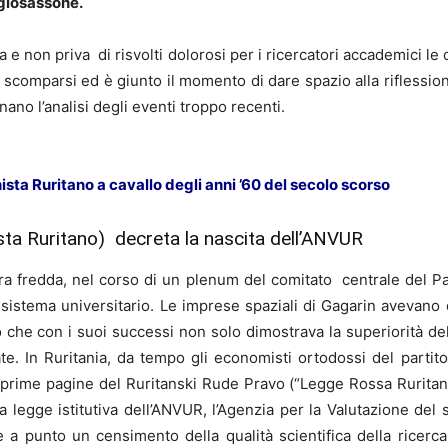
nglosassone.
a e non priva di risvolti dolorosi per i ricercatori accademici le 
comparsi ed è giunto il momento di dare spazio alla riflessione
ano l’analisi degli eventi troppo recenti.
sta Ruritano a cavallo degli anni ’60 del secolo scorso
sta Ruritano) decreta la nascita dell’ANVUR
rra fredda, nel corso di un plenum del comitato centrale del Par
 sistema universitario. Le imprese spaziali di Gagarin avevano 
co che con i suoi successi non solo dimostrava la superiorità d
te. In Ruritania, da tempo gli economisti ortodossi del partit
lle prime pagine del Ruritanski Rude Pravo (“Legge Rossa Rurit
a legge istitutiva dell’ANVUR, l’Agenzia per la Valutazione del 
e a punto un censimento della qualità scientifica della ricerca