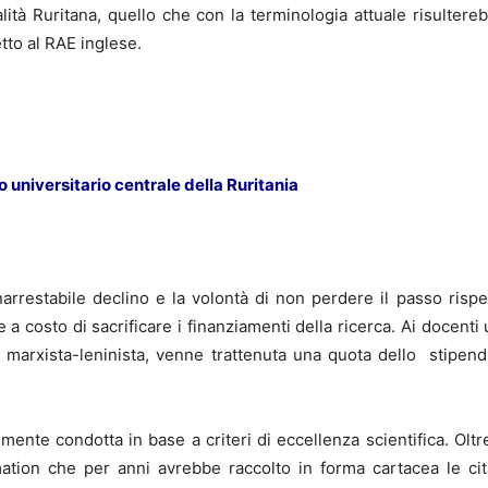
ualità Ruritana, quello che con la terminologia attuale risulte
etto al RAE inglese.
 universitario centrale della Ruritania
inarrestabile declino e la volontà di non perdere il passo rispe
e a costo di sacrificare i finanziamenti della ricerca. Ai docenti
a marxista-leninista, venne trattenuta una quota dello stipendi
lmente condotta in base a criteri di eccellenza scientifica. O
formation che per anni avrebbe raccolto in forma cartacea le cita