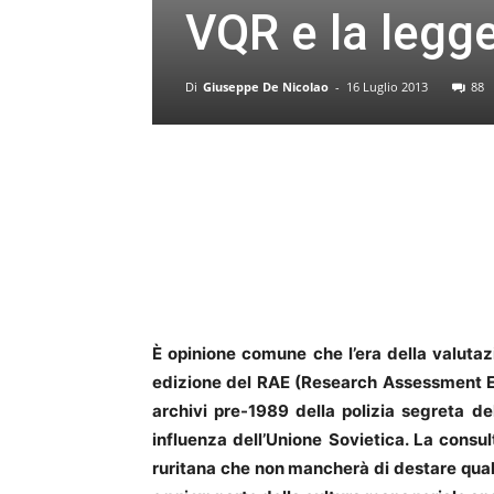
VQR e la legge
Di
Giuseppe De Nicolao
-
16 Luglio 2013
88
È opinione comune che l’era della valutaz
edizione del RAE (Research Assessment Exer
archivi pre-1989 della polizia segreta d
influenza dell’Unione Sovietica. La consul
ruritana che non mancherà di destare qualch