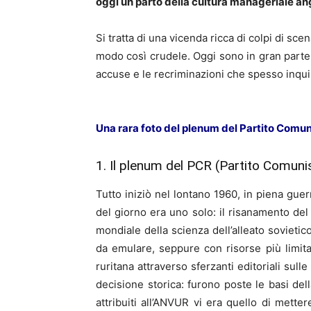
oggi un parto della cultura manageriale a
Si tratta di una vicenda ricca di colpi di scen
modo così crudele. Oggi sono in gran parte s
accuse e le recriminazioni che spesso inquin
Una rara foto del plenum del Partito Comuni
1. Il plenum del PCR (Partito Comuni
Tutto iniziò nel lontano 1960, in piena gue
del giorno era uno solo: il risanamento del
mondiale della scienza dell’alleato sovieti
da emulare, seppure con risorse più limita
ruritana attraverso sferzanti editoriali su
decisione storica: furono poste le basi dell
attribuiti all’ANVUR vi era quello di metter