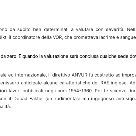
no da subito ben determinati a valutare con severità. Nel
ikt, il coordinatore della VQR, che prometteva lacrime e sangue
re da zero. E quando la valutazione sarà conclusa qualche sede do
le ed internazionale, il direttivo ANVUR fu costretto ad impro
venissero anticipate alcune caratteristiche del RAE inglese. Ad
ori lavori pubblicati negli anni 1954-1960. Per le scienze dure
e con il Dopad Faktor (un rudimentale ma ingegnoso antesigna
alità: