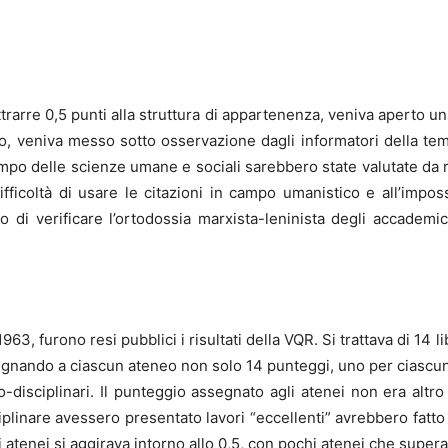
rarre 0,5 punti alla struttura di appartenenza, veniva aperto un
io, veniva messo sotto osservazione dagli informatori della tem
mpo delle scienze umane e sociali sarebbero state valutate da rev
difficoltà di usare le citazioni in campo umanistico e all’impo
 di verificare l’ortodossia marxista-leninista degli accademici
 1963, furono resi pubblici i risultati della VQR. Si trattava di 14
egnando a ciascun ateneo non solo 14 punteggi, uno per ciascun
co-disciplinari. Il punteggio assegnato agli atenei non era alt
ciplinare avessero presentato lavori “eccellenti” avrebbero fatto 
atenei si aggirava intorno allo 0,5, con pochi atenei che supera