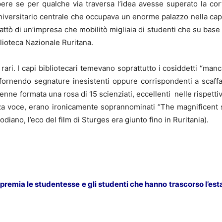
pere se per qualche via traversa l’idea avesse superato la cor
iversitario centrale che occupava un enorme palazzo nella capit
 trattò di un’impresa che mobilitò migliaia di studenti che su bas
lioteca Nazionale Ruritana.
he rari. I capi bibliotecari temevano soprattutto i cosiddetti “ma
rnendo segnature inesistenti oppure corrispondenti a scaffali
venne formata una rosa di 15 scienziati, eccellenti nelle rispettiv
zza voce, erano ironicamente soprannominati “The magnificent 
iano, l’eco del film di Sturges era giunto fino in Ruritania).
 premia le studentesse e gli studenti che hanno trascorso l’est