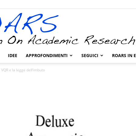
IDEE
APPROFONDIMENTI
SEGUICI
ROARS IN 
ROARS
a VQR e la legge dell’imbuto