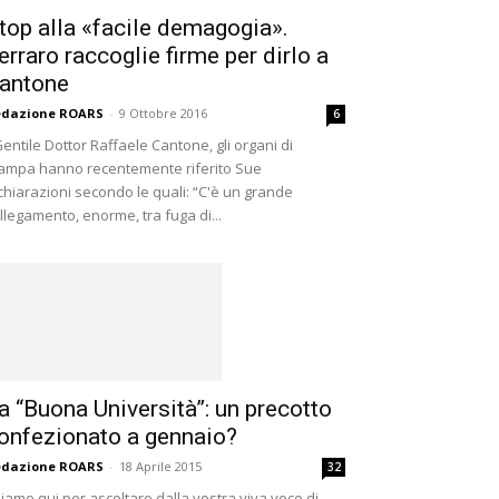
top alla «facile demagogia».
erraro raccoglie firme per dirlo a
antone
edazione ROARS
-
9 Ottobre 2016
6
entile Dottor Raffaele Cantone, gli organi di
ampa hanno recentemente riferito Sue
chiarazioni secondo le quali: “C'è un grande
llegamento, enorme, tra fuga di...
a “Buona Università”: un precotto
onfezionato a gennaio?
edazione ROARS
-
18 Aprile 2015
32
iamo qui per ascoltare dalla vostra viva voce di