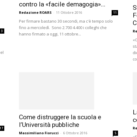
contro la «facile demagogia»...
S
Redazione ROARS
-
11 Ottobre 2016
11
F
Per firmare bastano 30 secondi, ma c'è tempo solo
C
fino a mercoledì. Sono 2.700 4.400 i colleghi che
3
R
hanno firmato a oggi, 11 ottobre...
«G
st
nel
di
co
L
Come distruggere la scuola e
c
l’Università pubbliche
R
17
Massimiliano Fiorucci
-
6 Ottobre 2016
5
n
«S