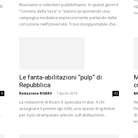
Riceviamo e volentieri pubblichiamo. In questi giorni il
di
op
“Corriere della Sera” e “stanno proponendo una
su
campagna mediatica impressionante parlando della
corruzione nell’Università. Trovo insopportabile che...
e
Le fanta-abilitazioni “pulp” di
M
Repubblica
c
Redazione ROARS
-
7 Aprile 2014
Mi
9
42
La redazione di Roars è spaccata in due. A chi
Ne
assegnare il premio Ign-ASN, una specie di Ig-Nobel
Fi
.
per il più strampalato articolo sull'abilitazione...
di
te