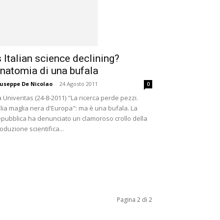
s Italian science declining?
natomia di una bufala
useppe De Nicolao
-
24 Agosto 2011
0
 Univeritas (24-8-2011) "La ricerca perde pezzi.
alia maglia nera d'Europa": ma è una bufala. La
pubblica ha denunciato un clamoroso crollo della
oduzione scientifica...
Pagina 2 di 2