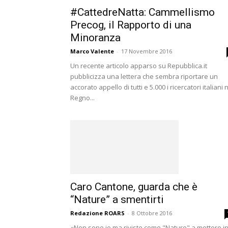
#CattedreNatta: Cammellismo
Precog, il Rapporto di una
Minoranza
Marco Valente
-
17 Novembre 2016
Un recente articolo apparso su Repubblica.it
pubblicizza una lettera che sembra riportare un
accorato appello di tutti e 5.000 i ricercatori italiani 
Regno...
Caro Cantone, guarda che è
“Nature” a smentirti
Redazione ROARS
-
8 Ottobre 2016
«Non sono io ma riviste come "Nature" a mettere i