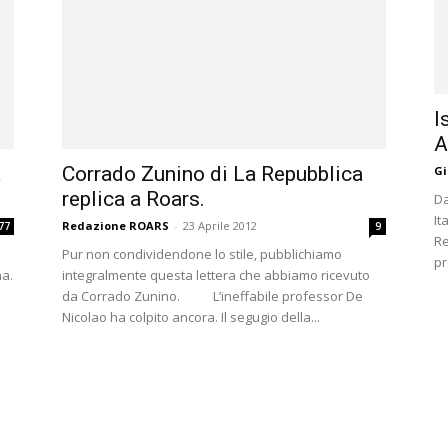
I
A
a
Corrado Zunino di La Repubblica
Gi
replica a Roars.
Da
It
Redazione ROARS
-
23 Aprile 2012
77
9
Re
Pur non condividendone lo stile, pubblichiamo
pr
na.
integralmente questa lettera che abbiamo ricevuto
da Corrado Zunino. L’ineffabile professor De
Nicolao ha colpito ancora. Il segugio della...