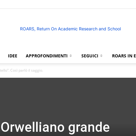
IDEE
APPROFONDIMENTI
SEGUICI
ROARS IN 
ROARS
llo”. Così parlò il saggio.
Orwelliano grande