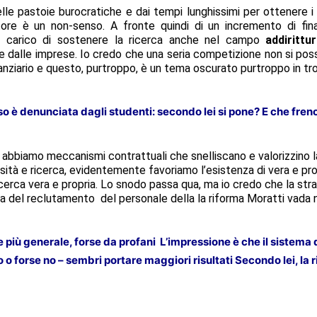
uelle pastoie burocratiche e dai tempi lunghissimi per ottenere 
tore è un non-senso. A fronte quindi di un incremento di finan
ia carico di sostenere la ricerca anche nel campo
addirittu
 dalle imprese. Io credo che una seria competizione non si poss
inanziario e questo, purtroppo, è un tema oscurato purtroppo in tro
o è denunciata dagli studenti: secondo lei si pone? E che fren
abbiamo meccanismi contrattuali che snelliscano e valorizzino la p
sità e ricerca, evidentemente favoriamo l’esistenza di vera e prop
ricerca vera e propria. Lo snodo passa qua, ma io credo che la str
a del reclutamento del personale della la riforma Moratti vada ne
iù generale, forse da profani L’impressione è che il sistema 
o forse no – sembri portare maggiori risultati Secondo lei, la 