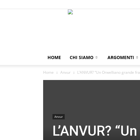
HOME
CHI SIAMO
ARGOMENTI
Home
Anvur
L’ANVUR? “Un Orwelliano grande frate
Anvur
L’ANVUR? “Un 