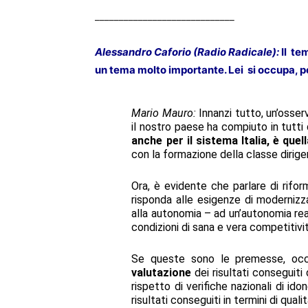
_____________________________
Alessandro Caforio (Radio Radicale):
Il te
un tema molto importante. Lei si occupa, pe
Mario Mauro:
Innanzi tutto, un’osser
il nostro paese ha compiuto in tutti 
anche per il sistema Italia, è que
con la formazione della classe dirige
Ora, è evidente che parlare di rifor
risponda alle esigenze di modernizz
alla autonomia – ad un’autonomia real
condizioni di sana e vera competitivit
Se queste sono le premesse, occo
valutazione
dei risultati conseguiti 
rispetto di verifiche nazionali di id
risultati conseguiti in termini di quali