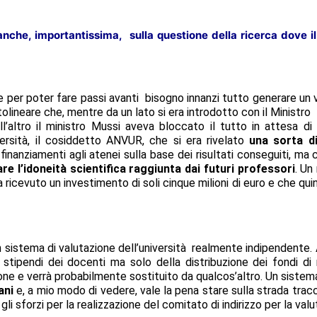
 anche, importantissima, sulla questione della ricerca dove 
e per poter fare passi avanti bisogno innanzi tutto generare un 
lineare che, mentre da un lato si era introdotto con il Ministro M
ll’altro il ministro Mussi aveva bloccato il tutto in attesa d
iversità, il cosiddetto ANVUR, che si era rivelato
una sorta di
 finanziamenti agli atenei sulla base dei risultati conseguiti, ma 
are l’idoneità scientifica raggiunta dai futuri professori
. Un
ricevuto un investimento di soli cinque milioni di euro e che quin
sistema di valutazione dell’università realmente indipendente. A
 stipendi dei docenti ma solo della distribuzione dei fondi di
e verrà probabilmente sostituito da qualcos’altro. Un sistema 
ani
e, a mio modo di vedere, vale la pena stare sulla strada trac
i sforzi per la realizzazione del comitato di indirizzo per la valu