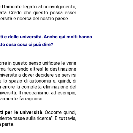
trettamente legato al coinvolgimento,
vata. Credo che questo possa esser
ersità e ricerca del nostro paese.
tuti e delle università. Anche qui molti hanno
to cosa cosa ci può dire?
orre in questo senso unificare le varie
, ma favorendo altresì la destinazione
niversità a dover decidere se servirsi
lo spazio di autonomia e, quindi, di
n errore la completa eliminazione del
università. Il meccanismo, ad esempio,
larmente farraginoso.
i per le università
. Occorre quindi,
iente tasse sulla ricerca”. E tuttavia,
a parte.