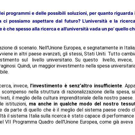
dei programmi e delle possibili soluzioni, per quanto riguarda i
ci possiamo aspettare dal futuro? L’università e la ricerc
è che spesso alla ricerca e all’università vada un po’ quello ch
zione di scenario. Nell’Unione Europea, e segnatamente in Italia, 
viene in altri paese avanzati, gli stessi, Stati Uniti. Tutto camb
stimento sul livello universitario. Su questo livello, invece, 
inosi. Quindi, un maggior investimento nella spesa universitaria,
bile.
cerca, invece,
l’investimento è senz’altro insufficiente
. Appa
scompenso nella struttura di razionalizzazione della spesa, si
privati, il meglio della cultura imprenditoriale della nostro pae
e istituzioni,
ma anche in qualche modo del nostro tessut
e da parte di quello che è il meglio del sistema paese credo ch
realtà il sistema Italia sulla ricerca è stato capace di performan
del VII Programma Quadro dell’Unione Europea, come già aveva