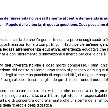
ma dell’università non è esattamente al centro dell’agenda in 
r il Popolo delle Libertà, di questa questione. Cosa possiamo d
vazione sul fatto che l’argomento non sia proprio sugli scudi: ciò
questi anni per tornare competitivo. Infatti,
se c’è un’emergenza
lla legata all’emergenza educativa
, emergenza educativa che 
nte e con l’incremento di innovazione e ricerca per quello che è i
ma dell’università italiana è cosa molto complessa. I punti chi
azione del nostro sistema universitario si possono comunque ri
e degli atenei – un principio di responsabilità, di maggiore respon
à tra gli atenei stessi, sciogliendo quindi fino in fondo il nodo de
rre instaurare un circolo virtuoso che consenta di
legare
dalle singole università, di attribuire agli atenei la responsabili
oneità, e di consentire concretamente che una parte della retrib
tà della ricerca e della didattica