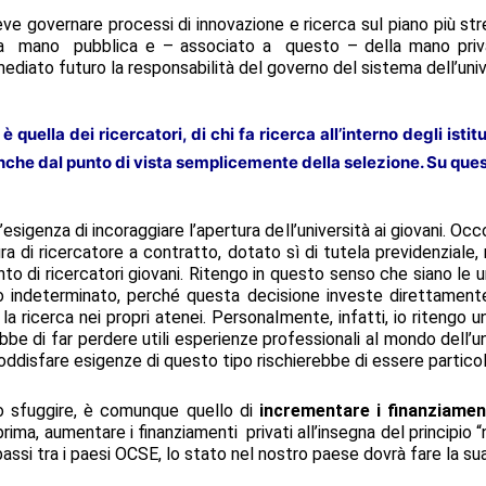
eve governare processi di innovazione e ricerca sul piano più s
ella mano pubblica e – associato a questo – della mano pri
ediato futuro la responsabilità del governo del sistema dell’univ
 quella dei ricercatori, di chi fa ricerca all’interno degli isti
he dal punto di vista semplicemente della selezione. Su ques
sigenza di incoraggiare l’apertura dell’università ai giovani. Occ
igura di ricercatore a contratto, dotato sì di tutela previdenziale
o di ricercatori giovani. Ritengo in questo senso che siano le u
o indeterminato, perché questa decisione investe direttamente 
 ricerca nei propri atenei. Personalmente, infatti, io ritengo u
bbe di far perdere utili esperienze professionali al mondo dell’
soddisfare esigenze di questo tipo rischierebbe di essere partico
io sfuggire, è comunque quello di
incrementare i finanziament
ma, aumentare i finanziamenti privati all’insegna del principio “n
ù bassi tra i paesi OCSE, lo stato nel nostro paese dovrà fare la su