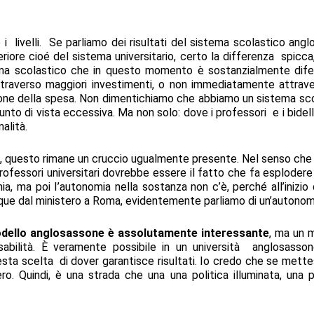
 livelli. Se parliamo dei risultati del sistema scolastico angl
riore cioé del sistema universitario, certo la differenza spicca
a scolastico che in questo momento è sostanzialmente dif
traverso maggiori investimenti, o non immediatamente attraver
ione della spesa. Non dimentichiamo che abbiamo un sistema sco
nto di vista eccessiva. Ma non solo: dove i professori e i bidell
alità.
o, questo rimane un cruccio ugualmente presente. Nel senso che 
 professori universitari dovrebbe essere il fatto che fa esplodere
, ma poi I’autonomia nella sostanza non c’è, perché all’inizio d
e dal ministero a Roma, evidentemente parliamo di un’autonomia 
odello anglosassone è assolutamente interessante
, ma un 
sabilità. È veramente possibile in un università anglosasson
sta scelta di dover garantisce risultati. Io credo che se mettess
o. Quindi, è una strada che una una politica illuminata, una 