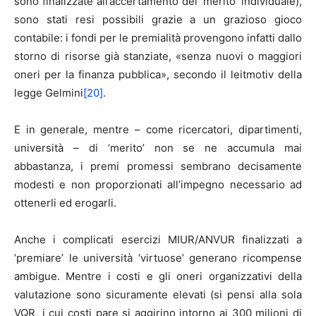
sono finalizzate all’accertamento del ‘merito’ individuale),
sono stati resi possibili grazie a un grazioso gioco
contabile: i fondi per le premialità provengono infatti dallo
storno di risorse già stanziate, «senza nuovi o maggiori
oneri per la finanza pubblica», secondo il leitmotiv della
legge Gelmini
[20]
.
E in generale, mentre – come ricercatori, dipartimenti,
università – di ‘merito’ non se ne accumula mai
abbastanza, i premi promessi sembrano decisamente
modesti e non proporzionati all’impegno necessario ad
ottenerli ed erogarli.
Anche i complicati esercizi MIUR/ANVUR finalizzati a
‘premiare’ le università ‘virtuose’ generano ricompense
ambigue. Mentre i costi e gli oneri organizzativi della
valutazione sono sicuramente elevati (si pensi alla sola
VQR, i cui costi pare si aggirino intorno ai 300 milioni di