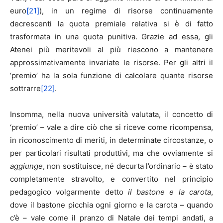
euro
[21]
), in un regime di risorse continuamente
decrescenti la quota premiale relativa si è di fatto
trasformata in una quota punitiva. Grazie ad essa, gli
Atenei più meritevoli al più riescono a mantenere
approssimativamente invariate le risorse. Per gli altri il
‘premio’ ha la sola funzione di calcolare quante risorse
sottrarre
[22]
.
Insomma, nella nuova università valutata, il concetto di
‘premio’ – vale a dire ciò che si riceve come ricompensa,
in riconoscimento di meriti, in determinate circostanze, o
per particolari risultati produttivi, ma che ovviamente si
aggiunge
, non sostituisce, né decurta l’ordinario – è stato
completamente stravolto, e convertito nel principio
pedagogico volgarmente detto
il bastone e la carota
,
dove il bastone picchia ogni giorno e la carota – quando
c’è – vale come il pranzo di Natale dei tempi andati, a