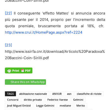
20Baccini-Coin-Sirilli.pdf
[22]
Il conseguente ‘effetto Matteo’ si annuncia ancora
più pesante per il 2014, proprio per l’incremento della
quota premiale, bruscamente portata al 18%, cfr.
http://www.crui.it/HomePage.aspx?ref=2224
[23]
http://www.issirfa.cnr.it/download/Articolo%20Paradoxa%
20Baccini-Coin-Sirilli.pdf
Share this on WhatsApp
TAGS
abilitazione nazionale
ANVUR
asn
classifiche di riviste
Concorsi
diritto privato
Federico Varese
Gelmini
José Miguel Embid
Legge Gelmini
mediane
Merito