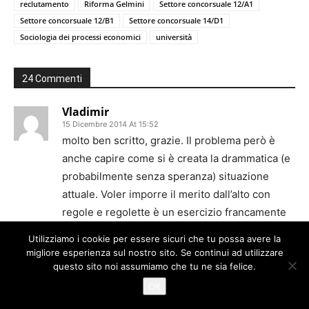
reclutamento
Riforma Gelmini
Settore concorsuale 12/A1
Settore concorsuale 12/B1
Settore concorsuale 14/D1
Sociologia dei processi economici
università
24 Commenti
Vladimir
15 Dicembre 2014 At 15:52
molto ben scritto, grazie. Il problema però è
anche capire come si è creata la drammatica (e
probabilmente senza speranza) situazione
attuale. Voler imporre il merito dall’alto con
regole e regolette è un esercizio francamente
folle. A me piacerebbe che siano riconosciute
Utilizziamo i cookie per essere sicuri che tu possa avere la
le colpe e presi provvedimenti verso chi ha
migliore esperienza sul nostro sito. Se continui ad utilizzare
gestito l’università per decenni in modo tale da
questo sito noi assumiamo che tu ne sia felice.
rendere necessarie reazioni come la legge
OK
gelmini e l’istituzione dell’anvur. A proposito di