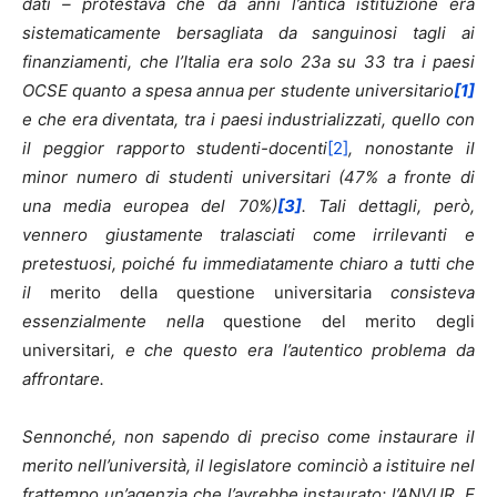
dati – protestava che da anni l’antica istituzione era
sistematicamente bersagliata da sanguinosi tagli ai
finanziamenti, che l’Italia era solo 23a su 33 tra i paesi
OCSE quanto a spesa annua per studente universitario
[1]
e che era diventata
, tra i paesi industrializzati, quello con
il peggior rapporto studenti-docenti
[2]
, nonostante il
minor numero di studenti universitari (47% a fronte di
una media europea del 70%)
[3]
. Tali dettagli, però,
vennero giustamente tralasciati come irrilevanti e
pretestuosi, poiché fu immediatamente chiaro a tutti che
il
merito della questione universitaria
consisteva
essenzialmente nella
questione del merito degli
universitari
, e che questo era l’autentico problema da
affrontare.
Sennonché, non sapendo di preciso come instaurare il
merito nell’università, il legislatore cominciò a istituire nel
frattempo un’agenzia che l’avrebbe instaurato: l’ANVUR. E