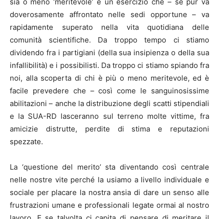
sia o meno ‘meritevole’ è un esercizio che – se pur va
doverosamente affrontato nelle sedi opportune – va
rapidamente superato nella vita quotidiana delle
comunità scientifiche. Da troppo tempo ci stiamo
dividendo fra i partigiani (della sua insipienza o della sua
infallibilità) e i possibilisti. Da troppo ci stiamo spiando fra
noi, alla scoperta di chi è più o meno meritevole, ed è
facile prevedere che – così come le sanguinosissime
abilitazioni – anche la distribuzione degli scatti stipendiali
e la SUA-RD lasceranno sul terreno molte vittime, fra
amicizie distrutte, perdite di stima e reputazioni
spezzate.
La ‘questione del merito’ sta diventando così centrale
nelle nostre vite perché la usiamo a livello individuale e
sociale per placare la nostra ansia di dare un senso alle
frustrazioni umane e professionali legate ormai al nostro
lavoro. E se talvolta ci capita di pensare di meritare il