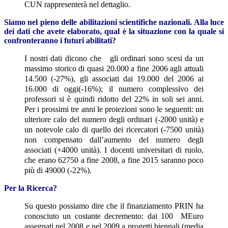
CUN rappresenterà nel dettaglio.
Siamo nel pieno delle abilitazioni scientifiche nazionali. Alla luce
dei dati che avete elaborato, qual è la situazione con la quale si
confronteranno i futuri abilitati?
I nostri dati dicono che gli ordinari sono scesi da un
massimo storico di quasi 20.000 a fine 2006 agli attuali
14.500 (-27%), gli associati dai 19.000 del 2006 ai
16.000 di oggi(-16%); il numero complessivo dei
professori si è quindi ridotto del 22% in soli sei anni.
Per i prossimi tre anni le proiezioni sono le seguenti: un
ulteriore calo del numero degli ordinari (-2000 unità) e
un notevole calo di quello dei ricercatori (-7500 unità)
non compensato dall’aumento del numero degli
associati (+4000 unità). I docenti universitari di ruolo,
che erano 62750 a fine 2008, a fine 2015 saranno poco
più di 49000 (-22%).
Per la Ricerca?
Su questo possiamo dire che il finanziamento PRIN ha
conosciuto un costante decremento: dai 100 MEuro
assegnati nel 2008 e nel 2009 a progetti biennali (media