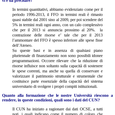
vi è da precisare?
In termini quantitativi, abbiamo evidenziato come per il
periodo 1996-2013, il FFO in termini reali è rimasto
quasi stabile dal 2001 sino al 2009, per poi scendere del
5% in termini reali ogni anno, con un calo complessivo
che per il 2013 si annuncia prossimo al 20%. la
contrazione delle risorse e’ tale che per il 2013
l’ammontare del FFO è spesso inferiore alle spese fisse
dell’Ateneo.
Su queste basi e in assenza di qualsiasi piano
pluriennale di finanziamento non sono possibili idonee
programmazioni. Occorre rilevare che la riduzione di
risorse influisce non soltanto sulla capacità di sostenere
le spese correnti, ma anche su quella di conservare e
valorizzare il patrimonio strutturale e strumentale che
costituisce parte essenziale della capacità del sistema
universitario di svolgere i propri compiti istituzionali.
Quanto alla formazione che le nostre Università riescono a
rendere, in queste condizioni, quali sono i dati del CUN?
Il CUN ha iniziato a ragionare dai dati OCSE, a tutti
noti, i quali indicano come il numero di coloro che