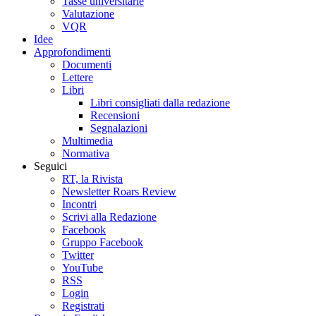
Tasse universitarie
Valutazione
VQR
Idee
Approfondimenti
Documenti
Lettere
Libri
Libri consigliati dalla redazione
Recensioni
Segnalazioni
Multimedia
Normativa
Seguici
RT, la Rivista
Newsletter Roars Review
Incontri
Scrivi alla Redazione
Facebook
Gruppo Facebook
Twitter
YouTube
RSS
Login
Registrati