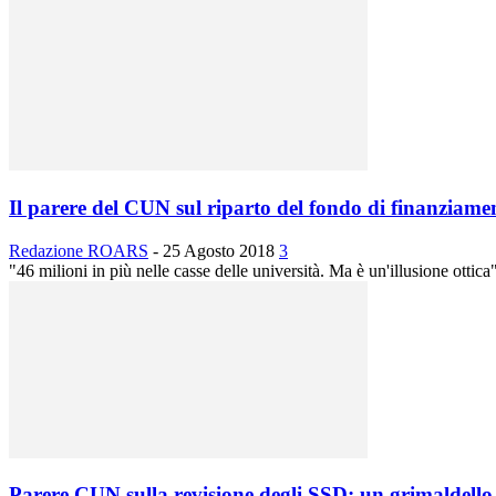
Il parere del CUN sul riparto del fondo di finanziamen
Redazione ROARS
-
25 Agosto 2018
3
"46 milioni in più nelle casse delle università. Ma è un'illusione ottica":
Parere CUN sulla revisione degli SSD: un grimaldello c