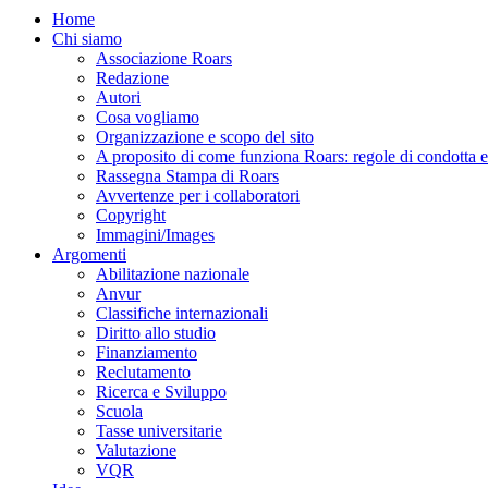
Home
Chi siamo
Associazione Roars
Redazione
Autori
Cosa vogliamo
Organizzazione e scopo del sito
A proposito di come funziona Roars: regole di condotta e p
Rassegna Stampa di Roars
Avvertenze per i collaboratori
Copyright
Immagini/Images
Argomenti
Abilitazione nazionale
Anvur
Classifiche internazionali
Diritto allo studio
Finanziamento
Reclutamento
Ricerca e Sviluppo
Scuola
Tasse universitarie
Valutazione
VQR