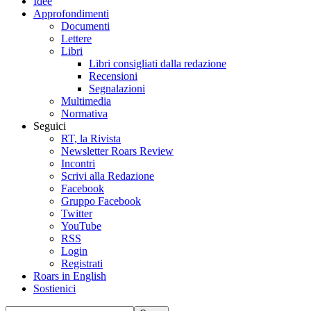
Idee
Approfondimenti
Documenti
Lettere
Libri
Libri consigliati dalla redazione
Recensioni
Segnalazioni
Multimedia
Normativa
Seguici
RT, la Rivista
Newsletter Roars Review
Incontri
Scrivi alla Redazione
Facebook
Gruppo Facebook
Twitter
YouTube
RSS
Login
Registrati
Roars in English
Sostienici