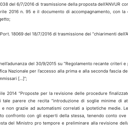
7038 del 6/7/2016 di trasmissione della proposta dell’ANVUR conc
rile 2016 n. 95 e il documento di accompagnamento, con la q
getto;
 Port. 18069 del 18/7/2016 di trasmissione dei “chiarimenti dell’
l’adunanza del 30/9/2015 su “Regolamento recante criteri e pa
ntifica Nazionale per l’accesso alla prima e alla seconda fascia d
mmissari […]”;
2014 “Proposte per la revisione delle procedure finalizzate al
i tale parere che recita “introduzione di soglie minime di att
luti e non grazie ad automatismi correlati a ipotetiche medie.
o confronto con gli esperti della stessa, tenendo conto ove n
esta del Ministro pro tempore e preliminare alla revisione della