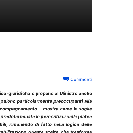
Commenti
nico-giuridiche e propone al Ministro anche
paiono particolarmente preoccupanti alla
i accompagnamento … mostra come le soglie
a predeterminate le percentuali delle platee
ili, rimanendo di fatto nella logica delle
’abilitazione, questa scelta, che trasforma