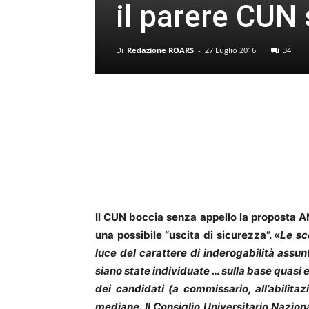
il parere CUN 
Di
Redazione ROARS
-
27 Luglio 2016
34
Il CUN boccia senza appello la proposta AN
una possibile “uscita di sicurezza”. «
Le sc
luce del carattere di inderogabilità ass
siano state individuate … sulla base quasi 
dei candidati (a commissario, all’abilita
mediane. Il Consiglio Universitario Nazion