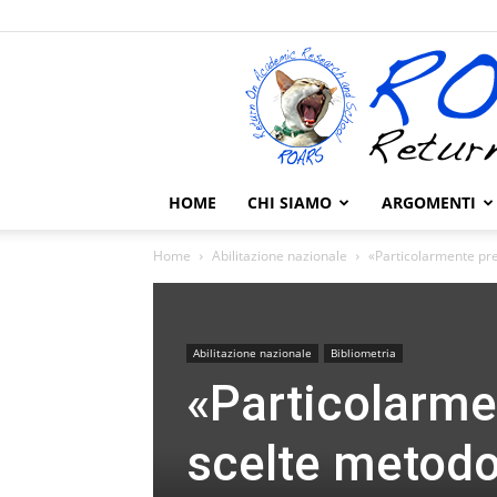
HOME
CHI SIAMO
ARGOMENTI
Home
Abilitazione nazionale
«Particolarmente pre
Abilitazione nazionale
Bibliometria
«Particolarme
scelte metodo