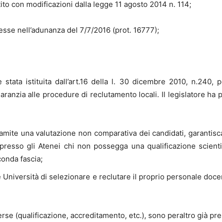
o con modificazioni dalla legge 11 agosto 2014 n. 114;
se nell’adunanza del 7/7/2016 (prot. 16777);
è stata istituita dall’art.16 della l. 30 dicembre 2010, n.240,
aranzia alle procedure di reclutamento locali. Il legislatore ha
tramite una valutazione non comparativa dei candidati, garantisc
resso gli Atenei chi non possegga una qualificazione scientifi
conda fascia;
e Università di selezionare e reclutare il proprio personale doc
rse (qualificazione, accreditamento, etc.), sono peraltro già pres