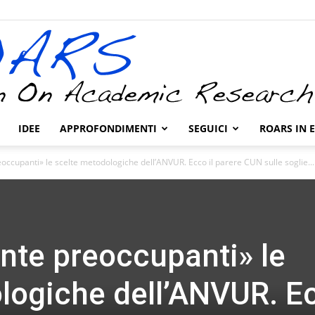
IDEE
APPROFONDIMENTI
SEGUICI
ROARS IN 
ROARS
occupanti» le scelte metodologiche dell’ANVUR. Ecco il parere CUN sulle soglie...
nte preoccupanti» le
logiche dell’ANVUR. E