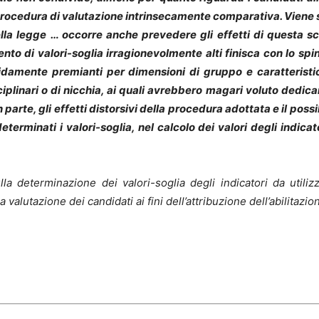
 procedura di valutazione intrinsecamente comparativa. Viene s
o della legge … occorre anche prevedere gli effetti di questa s
imento di valori-soglia irragionevolmente alti finisca con lo sp
pidamente premianti per dimensioni di gruppo e caratteristic
sciplinari o di nicchia, ai quali avrebbero magari voluto dedica
 parte, gli effetti distorsivi della procedura adottata e il poss
erminati i valori-soglia, nel calcolo dei valori degli indicat
a determinazione dei valori-soglia degli indicatori da utilizz
 valutazione dei candidati ai fini dell’attribuzione dell’abilitazio