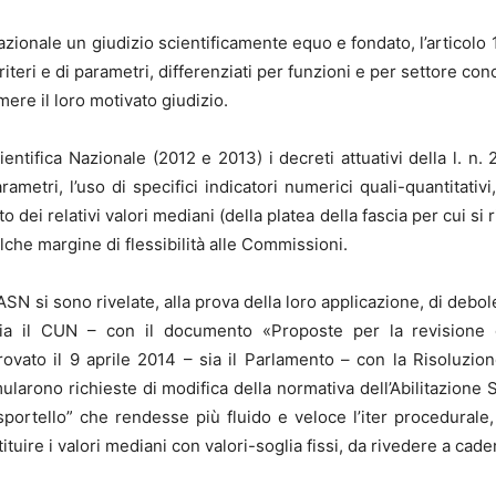
nazionale un giudizio scientificamente equo e fondato, l’articolo 
criteri e di parametri, differenziati per funzioni e per settore co
ere il loro motivato giudizio.
ientifica Nazionale (2012 e 2013) i decreti attuativi della l. 
arametri, l’uso di specifici indicatori numerici quali-quantita
 dei relativi valori mediani (della platea della fascia per cui si
lche margine di flessibilità alle Commissioni.
ASN si sono rivelate, alla prova della loro applicazione, di debole
a il CUN – con il documento «Proposte per la revisione del
pprovato il 9 aprile 2014 – sia il Parlamento – con la Risoluz
arono richieste di modifica della normativa dell’Abilitazione S
portello” che rendesse più fluido e veloce l’iter procedurale,
tituire i valori mediani con valori-soglia fissi, da rivedere a cade