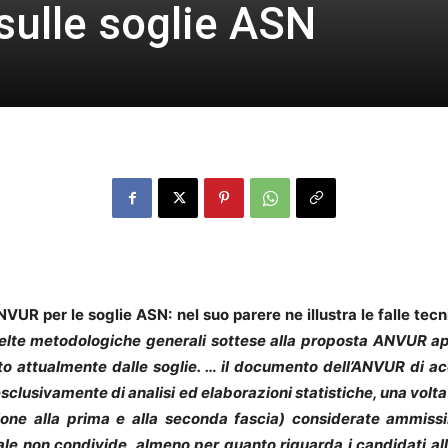
sulle soglie ASN
VUR per le soglie ASN: nel suo parere ne illustra le falle tec
elte metodologiche generali sottese alla proposta ANVUR ap
unto attualmente dalle soglie. … il documento dell’ANVUR d
esclusivamente di analisi ed elaborazioni statistiche, una volt
zione alla prima e alla seconda fascia) considerate ammissib
ale non condivide, almeno per quanto riguarda i candidati all