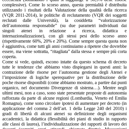
complessive). Come lo scorso anno, questa premialità è distribuita
utilizzando i risultati della Valutazione della qualità della ricerca
(VQR 2011-2014), le politiche di reclutamento (VQR dei soggetti
reclutati dalle Università), la cosiddetta “valorizzazione
dell’autonomia responsabile” (su due parametri individuati dai
singoli atenei in relazione a ricerca, didattica e
internazionalizzazione), con gli stessi pesi dello scorso anno
(rispettivamente 60%, 20% e 20%). Come sempre questa quota non
è aggiuntiva, come tutti gli anni continuiamo a ripetere che dovrebbe
essere, ma viene sottratta, “ritagliata” dalla stessa e sempre più corta
coperta.
Come si vede, quindi, escono intatte da questo schema di decreto
tutte le tendenze che abbiamo visto dispiegarsi in questi anni: la
contrazione delle risorse per l’autonoma gestione degli Atenei e
l’imposizione di logiche sperequative per la distribuzione delle
poche risorse disponibili (come abbiamo mostrato, a partire dai punti
organico, nel documento Divergenze di sistema…). Mentre negli
ultimi mesi, non a caso, sono state presentate proposte di autonomia
rafforzata da parte di alcune regioni (Lombardia, Veneto ed Emilia
Romagna), come sono circolare ipotesi di aumentare per decreto (in
applicazione del comma 2 dell’art. 1 della Legge 240 del 2010) i
gradi di libertà di alcuni atenei su definizione degli organismi
accademici, la didattica (flessibilità dei piani di studio in rapporto
alle classi di laurea), l’individualizzazione dei rapporti di lavoro dei