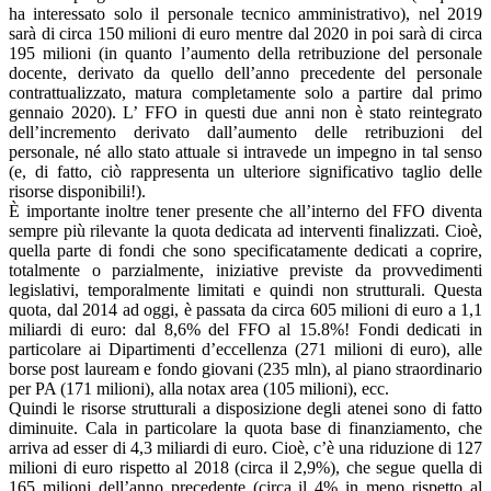
ha interessato solo il personale tecnico amministrativo), nel 2019
sarà di circa 150 milioni di euro mentre dal 2020 in poi sarà di circa
195 milioni (in quanto l’aumento della retribuzione del personale
docente, derivato da quello dell’anno precedente del personale
contrattualizzato, matura completamente solo a partire dal primo
gennaio 2020). L’ FFO in questi due anni non è stato reintegrato
dell’incremento derivato dall’aumento delle retribuzioni del
personale, né allo stato attuale si intravede un impegno in tal senso
(e, di fatto, ciò rappresenta un ulteriore significativo taglio delle
risorse disponibili!).
È importante inoltre tener presente che all’interno del FFO diventa
sempre più rilevante la quota dedicata ad interventi finalizzati. Cioè,
quella parte di fondi che sono specificatamente dedicati a coprire,
totalmente o parzialmente, iniziative previste da provvedimenti
legislativi, temporalmente limitati e quindi non strutturali. Questa
quota, dal 2014 ad oggi, è passata da circa 605 milioni di euro a 1,1
miliardi di euro: dal 8,6% del FFO al 15.8%! Fondi dedicati in
particolare ai Dipartimenti d’eccellenza (271 milioni di euro), alle
borse post lauream e fondo giovani (235 mln), al piano straordinario
per PA (171 milioni), alla notax area (105 milioni), ecc.
Quindi le risorse strutturali a disposizione degli atenei sono di fatto
diminuite. Cala in particolare la quota base di finanziamento, che
arriva ad esser di 4,3 miliardi di euro. Cioè, c’è una riduzione di 127
milioni di euro rispetto al 2018 (circa il 2,9%), che segue quella di
165 milioni dell’anno precedente (circa il 4% in meno rispetto al