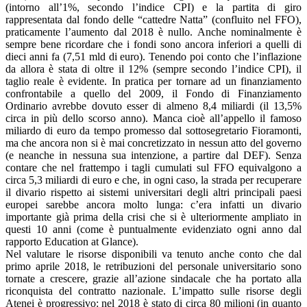
(intorno all’1%, secondo l’indice CPI) e la partita di giro
rappresentata dal fondo delle “cattedre Natta” (confluito nel FFO),
praticamente l’aumento dal 2018 è nullo. Anche nominalmente è
sempre bene ricordare che i fondi sono ancora inferiori a quelli di
dieci anni fa (7,51 mld di euro). Tenendo poi conto che l’inflazione
da allora è stata di oltre il 12% (sempre secondo l’indice CPI), il
taglio reale è evidente. In pratica per tornare ad un finanziamento
confrontabile a quello del 2009, il Fondo di Finanziamento
Ordinario avrebbe dovuto esser di almeno 8,4 miliardi (il 13,5%
circa in più dello scorso anno). Manca cioè all’appello il famoso
miliardo di euro da tempo promesso dal sottosegretario Fioramonti,
ma che ancora non si è mai concretizzato in nessun atto del governo
(e neanche in nessuna sua intenzione, a partire dal DEF). Senza
contare che nel frattempo i tagli cumulati sul FFO equivalgono a
circa 5,3 miliardi di euro e che, in ogni caso, la strada per recuperare
il divario rispetto ai sistemi universitari degli altri principali paesi
europei sarebbe ancora molto lunga: c’era infatti un divario
importante già prima della crisi che si è ulteriormente ampliato in
questi 10 anni (come è puntualmente evidenziato ogni anno dal
rapporto Education at Glance).
Nel valutare le risorse disponibili va tenuto anche conto che dal
primo aprile 2018, le retribuzioni del personale universitario sono
tornate a crescere, grazie all’azione sindacale che ha portato alla
riconquista del contratto nazionale. L’impatto sulle risorse degli
Atenei è progressivo: nel 2018 è stato di circa 80 milioni (in quanto