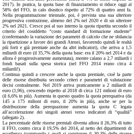
2017). In pratica, la quota base di finanziamento si riduce oggi al
58% del FFO, in calo drastico rispetto al 72% di quattro anni fa.
Nella programmazione triennale, poi, è prevista una sua ulteriore
progressiva contrazione, almeno del 2% nel 2020 e di un ulteriore
2% nel 2021. Cresce poi al suo interno la quota ripartita secondo il
criterio del cosiddetto “costo standard di formazione studente”
(confermando la variazione dei parametri di calcolo che ne sbilancia
la ripartizione a favore dei grandi Atenei, favorendo quindi le realtà
più forti e già premiate anche da altri indicatori), che arriva a 1,5
miliardi di euro (il 35,7% della quota base: era il 20% nel 2014 e da
allora è progressivamente aumentata), mentre calano a 2,7 miliardi i
fondi basati sulla spesa storica (nel FFO 2014 erano circa 4
miliardi!).
Continua quindi a crescere anche la quota premiale, cioè la parte
delle risorse distribuita secondo criteri e parametri di valutazione
decisi centralmente. Nel 2019 arriva praticamente a 2 miliardi di
euro (1,96), crescendo rispetto al 2018 di circa 121 milioni di euro
(il 6,6% in più). Aumenta in questo quadro la quota perequativa (da
145 a 175 milioni di euro, il 20% in più), anche se per la
distribuzione della perequazione aumenta la quota C legata
all’accelerazione dei singoli atenei verso indicatori di “qualità”
(allegato 2).
La percentuale delle risorse premiali diventa allora il 26,3% di tutto
il FFO, contro circa il 19,5% del 2014, al netto dei dipartimenti di
eccellenza (sommando i quali si raggiunge il 30,3% delle risorse