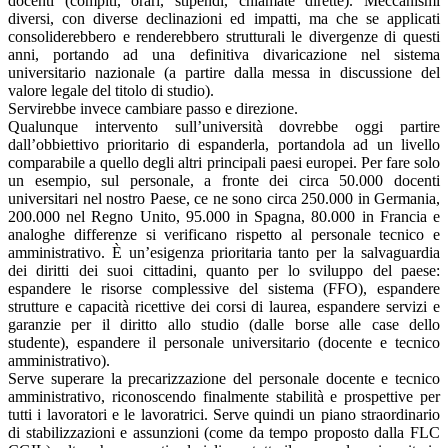
docenti (compiti, orari, stipendi, chiamate dirette). Meccanismi
diversi, con diverse declinazioni ed impatti, ma che se applicati
consoliderebbero e renderebbero strutturali le divergenze di questi
anni, portando ad una definitiva divaricazione nel sistema
universitario nazionale (a partire dalla messa in discussione del
valore legale del titolo di studio).
Servirebbe invece cambiare passo e direzione.
Qualunque intervento sull’università dovrebbe oggi partire
dall’obbiettivo prioritario di espanderla, portandola ad un livello
comparabile a quello degli altri principali paesi europei. Per fare solo
un esempio, sul personale, a fronte dei circa 50.000 docenti
universitari nel nostro Paese, ce ne sono circa 250.000 in Germania,
200.000 nel Regno Unito, 95.000 in Spagna, 80.000 in Francia e
analoghe differenze si verificano rispetto al personale tecnico e
amministrativo. È un’esigenza prioritaria tanto per la salvaguardia
dei diritti dei suoi cittadini, quanto per lo sviluppo del paese:
espandere le risorse complessive del sistema (FFO), espandere
strutture e capacità ricettive dei corsi di laurea, espandere servizi e
garanzie per il diritto allo studio (dalle borse alle case dello
studente), espandere il personale universitario (docente e tecnico
amministrativo).
Serve superare la precarizzazione del personale docente e tecnico
amministrativo, riconoscendo finalmente stabilità e prospettive per
tutti i lavoratori e le lavoratrici. Serve quindi un piano straordinario
di stabilizzazioni e assunzioni (come da tempo proposto dalla FLC