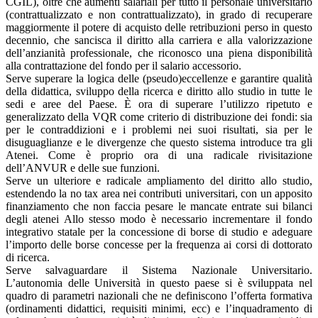
CGIL), oltre che aumenti salariali per tutto il personale universitario
(contrattualizzato e non contrattualizzato), in grado di recuperare
maggiormente il potere di acquisto delle retribuzioni perso in questo
decennio, che sancisca il diritto alla carriera e alla valorizzazione
dell’anzianità professionale, che riconosco una piena disponibilità
alla contrattazione del fondo per il salario accessorio.
Serve superare la logica delle (pseudo)eccellenze e garantire qualità
della didattica, sviluppo della ricerca e diritto allo studio in tutte le
sedi e aree del Paese. È ora di superare l’utilizzo ripetuto e
generalizzato della VQR come criterio di distribuzione dei fondi: sia
per le contraddizioni e i problemi nei suoi risultati, sia per le
disuguaglianze e le divergenze che questo sistema introduce tra gli
Atenei. Come è proprio ora di una radicale rivisitazione
dell’ANVUR e delle sue funzioni.
Serve un ulteriore e radicale ampliamento del diritto allo studio,
estendendo la no tax area nei contributi universitari, con un apposito
finanziamento che non faccia pesare le mancate entrate sui bilanci
degli atenei Allo stesso modo è necessario incrementare il fondo
integrativo statale per la concessione di borse di studio e adeguare
l’importo delle borse concesse per la frequenza ai corsi di dottorato
di ricerca.
Serve salvaguardare il Sistema Nazionale Universitario.
L’autonomia delle Università in questo paese si è sviluppata nel
quadro di parametri nazionali che ne definiscono l’offerta formativa
(ordinamenti didattici, requisiti minimi, ecc) e l’inquadramento di