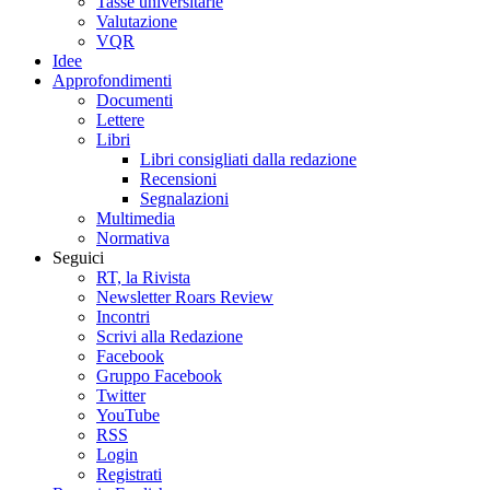
Tasse universitarie
Valutazione
VQR
Idee
Approfondimenti
Documenti
Lettere
Libri
Libri consigliati dalla redazione
Recensioni
Segnalazioni
Multimedia
Normativa
Seguici
RT, la Rivista
Newsletter Roars Review
Incontri
Scrivi alla Redazione
Facebook
Gruppo Facebook
Twitter
YouTube
RSS
Login
Registrati