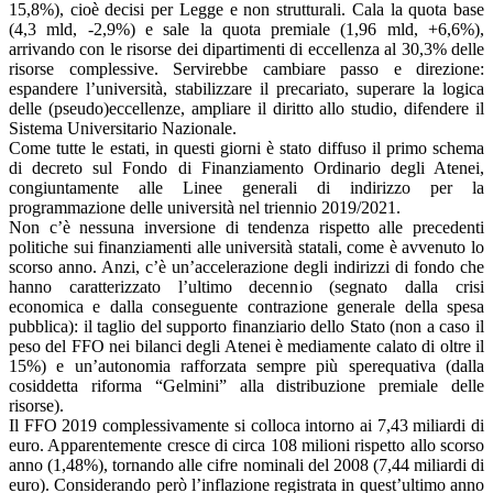
15,8%), cioè decisi per Legge e non strutturali. Cala la quota base
(4,3 mld, -2,9%) e sale la quota premiale (1,96 mld, +6,6%),
arrivando con le risorse dei dipartimenti di eccellenza al 30,3% delle
risorse complessive. Servirebbe cambiare passo e direzione:
espandere l’università, stabilizzare il precariato, superare la logica
delle (pseudo)eccellenze, ampliare il diritto allo studio, difendere il
Sistema Universitario Nazionale.
Come tutte le estati, in questi giorni è stato diffuso il primo schema
di decreto sul Fondo di Finanziamento Ordinario degli Atenei,
congiuntamente alle Linee generali di indirizzo per la
programmazione delle università nel triennio 2019/2021.
Non c’è nessuna inversione di tendenza rispetto alle precedenti
politiche sui finanziamenti alle università statali, come è avvenuto lo
scorso anno. Anzi, c’è un’accelerazione degli indirizzi di fondo che
hanno caratterizzato l’ultimo decennio (segnato dalla crisi
economica e dalla conseguente contrazione generale della spesa
pubblica): il taglio del supporto finanziario dello Stato (non a caso il
peso del FFO nei bilanci degli Atenei è mediamente calato di oltre il
15%) e un’autonomia rafforzata sempre più sperequativa (dalla
cosiddetta riforma “Gelmini” alla distribuzione premiale delle
risorse).
Il FFO 2019 complessivamente si colloca intorno ai 7,43 miliardi di
euro. Apparentemente cresce di circa 108 milioni rispetto allo scorso
anno (1,48%), tornando alle cifre nominali del 2008 (7,44 miliardi di
euro). Considerando però l’inflazione registrata in quest’ultimo anno