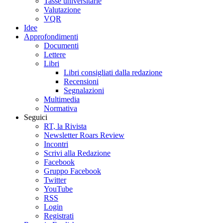
Tasse universitarie
Valutazione
VQR
Idee
Approfondimenti
Documenti
Lettere
Libri
Libri consigliati dalla redazione
Recensioni
Segnalazioni
Multimedia
Normativa
Seguici
RT, la Rivista
Newsletter Roars Review
Incontri
Scrivi alla Redazione
Facebook
Gruppo Facebook
Twitter
YouTube
RSS
Login
Registrati