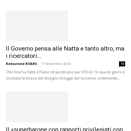
Il Governo pensa alle Natta e tanto altro, ma
i ricercatori...
Redazione ROARS
-
11 Novembre 2016
10
Che fine ha fatto il Piano straordinario per RTD-B ? In questi giorni è
circolata la bozza del disegno di legge del Governo contenente...
Il «superbarone con rapporti privilegiati con