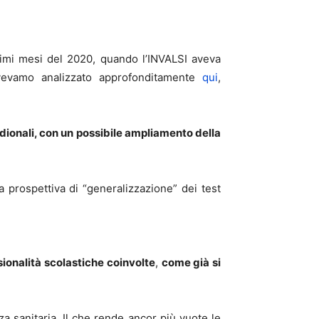
primi mesi del 2020, quando l’INVALSI aveva
vevamo analizzato approfonditamente
qui
,
ridionali, con un possibile ampliamento della
 prospettiva di “generalizzazione” dei test
sionalità scolastiche coinvolte
,
come già si
a sanitaria. Il che rende ancor più vuote le