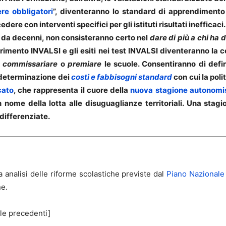
re obbligatori
”, diventeranno lo standard di apprendimento
edere con interventi specifici per gli istituti risultati inefficac
te da decenni, non consisteranno certo nel
dare di più a chi ha 
ferimento INVALSI e gli esiti nei test INVALSI diventeranno la 
i
commissariare
o
premiare
le scuole. Consentiranno di defini
la determinazione dei
costi e fabbisogni standard
con cui la pol
cato
, che rappresenta il cuore della
nuova stagione autonomi
nome della lotta alle disuguaglianze territoriali. Una stagi
 differenziate.
a analisi delle riforme scolastiche previste dal
Piano Nazionale 
ne.
le precedenti]