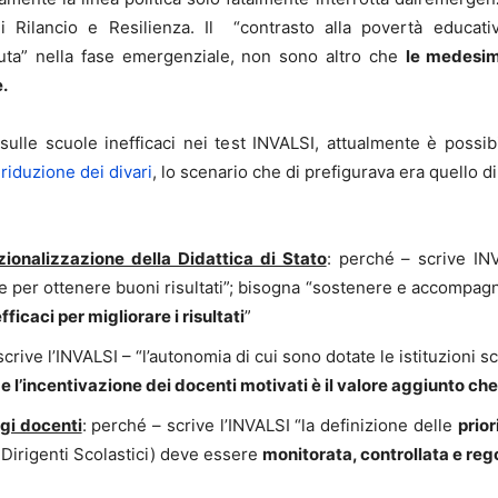
 Rilancio e Resilienza. Il “contrasto alla povertà educativa”
suta” nella fase emergenziale, non sono altro che
le medesime
.
sulle scuole inefficaci nei test INVALSI, attualmente è possibi
 riduzione dei divari
, lo scenario che di prefigurava era quello d
zionalizzazione della Didattica di Stato
: perché – scrive IN
e per ottenere buoni risultati”; bisogna “sostenere e accompag
efficaci per migliorare i risultati
”
scrive l’INVALSI – “l’autonomia di cui sono dotate le istituzio
 e l’incentivazione dei docenti motivati è il valore aggiunto che 
egi docenti
: perché – scrive l’INVALSI “la definizione delle
prior
ei Dirigenti Scolastici) deve essere
monitorata, controllata e reg