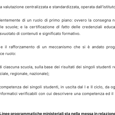
valutazione centralizzata e standardizzata, operata dall’istitut
ntemente di un ruolo di primo piano: ovvero la consegna nell
lle scuole; e la certificazione
di fatto
delle credenziali educa
vuotato di contenuti e significato formativo.
ne e il rafforzamento di un meccanismo che si è andato pro
ice ruolo:
i ciascuna scuola, sulla base dei risultati dei singoli studenti r
nciale, regionale, nazionale);
i competenza dei singoli studenti, in uscita dal I e II ciclo, da o
nformatici verificabili con cui descrivere una competenza ed il 
inee programmatiche ministeriali sta nella messa in relazione tr