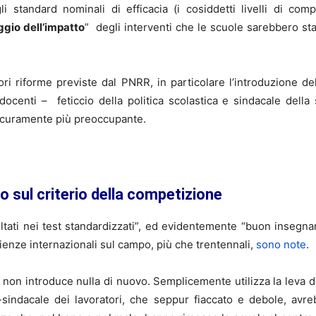
gli standard nominali di efficacia (i cosiddetti livelli di co
gio dell’impatto
” degli interventi che le scuole sarebbero stat
iori riforme previste dal PNRR, in particolare l’introduzione del
docenti – feticcio della politica scolastica e sindacale della 
icuramente più preoccupante.
o sul criterio della competizione
ultati nei test standardizzati”, ed evidentemente “buon insegna
ienze internazionali sul campo, più che trentennali,
sono note
.
R non introduce nulla di nuovo. Semplicemente utilizza la leva
ico-sindacale dei lavoratori, che seppur fiaccato e debole, a