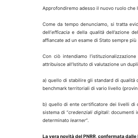
Approfondiremo adesso il nuovo ruolo che la 
Come da tempo denunciamo, si tratta evide
dell’
efficacia
e della
qualità
dell’azione de
affiancate ad un esame di Stato sempre più s
Con ciò intendiamo l’istituzionalizzazio
attribuisce all’Istituto di valutazione un dupl
a) quello di stabilire gli standard di
qualità
d
benchmark territoriali di vario livello (provi
b) quello di ente certificatore dei livelli d
sistema di “
credenziali digitali
: documenti i
determinato
learner
”.
La vera novità del PNRR, confermata dalle L