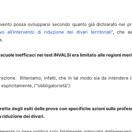
ervento possa svilupparsi secondo quanto già dichiarato nei 
 all’intervento di riduzione dei divari territoriali
”, che a
a.
e scuole inefficaci nei test INVALSI era limitato alle regioni me
ezione. Riteniamo, infatti, che in tal modo sia da intendere la
splicitamente, l’”obbligatorietà”):
etta degli esiti delle prove con specifiche azioni sulle profes
 riduzione dei divari.
mente la linea politica solo fatalmente interrotta dall’emergenz