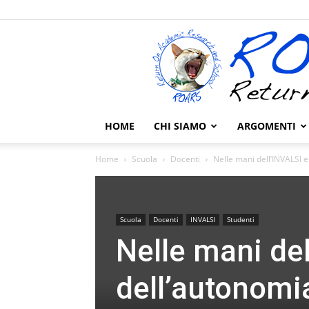
HOME
CHI SIAMO
ARGOMENTI
Home
Scuola
Docenti
Nelle mani dell’INVALSI e
Scuola
Docenti
INVALSI
Studenti
Nelle mani del
dell’autonomia