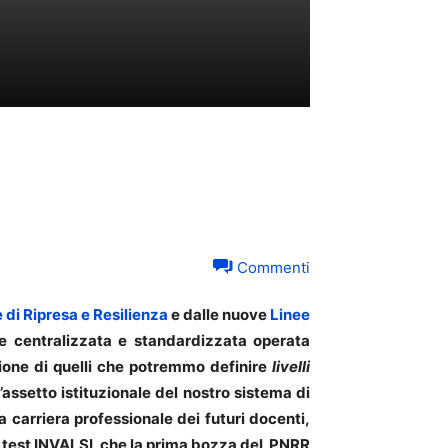
Commenti
 di Ripresa e Resilienza
e dalle nuove
Linee
ne centralizzata e standardizzata operata
zione di quelli che potremmo definire
livelli
assetto istituzionale del nostro sistema di
a carriera professionale dei futuri docenti,
ei test INVALSI, che la prima bozza del PNRR