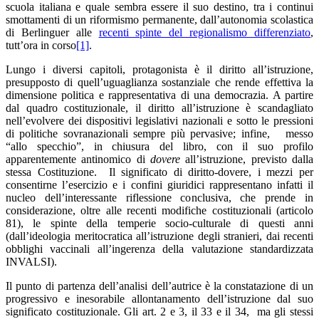
scuola italiana e quale sembra essere il suo destino, tra i continui
smottamenti di un riformismo permanente, dall’autonomia scolastica
di Berlinguer alle
recenti spinte del regionalismo differenziato
,
tutt’ora in corso
[1]
.
Lungo i diversi capitoli, protagonista è il diritto all’istruzione,
presupposto di quell’uguaglianza sostanziale che rende effettiva la
dimensione politica e rappresentativa di una democrazia. A partire
dal quadro costituzionale, il diritto all’istruzione è scandagliato
nell’evolvere dei dispositivi legislativi nazionali e sotto le pressioni
di politiche sovranazionali sempre più pervasive; infine, messo
“allo specchio”, in chiusura del libro, con il suo profilo
apparentemente antinomico di
dovere
all’istruzione, previsto dalla
stessa Costituzione. Il significato di diritto-dovere, i mezzi per
consentirne l’esercizio e i confini giuridici rappresentano infatti il
nucleo dell’interessante riflessione conclusiva, che prende in
considerazione, oltre alle recenti modifiche costituzionali (articolo
81), le spinte della temperie socio-culturale di questi anni
(dall’ideologia meritocratica all’istruzione degli stranieri, dai recenti
obblighi vaccinali all’ingerenza della valutazione standardizzata
INVALSI).
Il punto di partenza dell’analisi dell’autrice è la constatazione di un
progressivo e inesorabile allontanamento dell’istruzione dal suo
significato costituzionale. Gli art. 2 e 3, il 33 e il 34, ma gli stessi