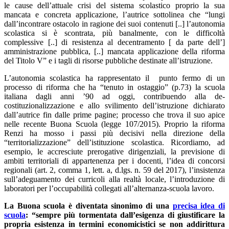
le cause dell’attuale crisi del sistema scolastico proprio la sua
mancata e concreta applicazione, l’autrice sottolinea che “lungi
dall’incontrare ostacolo in ragione dei suoi contenuti [..] l’autonomia
scolastica si è scontrata, più banalmente, con le difficoltà
complessive [..] di resistenza al decentramento [ da parte dell’]
amministrazione pubblica, [..] mancata applicazione della riforma
del Titolo V” e i tagli di risorse pubbliche destinate all’istruzione.
L’autonomia scolastica ha rappresentato il punto fermo di un
processo di riforma che ha “tenuto in ostaggio” (p.73) la scuola
italiana dagli anni ’90 ad oggi, contribuendo alla de-
costituzionalizzazione e allo svilimento dell’istruzione dichiarato
dall’autrice fin dalle prime pagine; processo che trova il suo apice
nelle recente Buona Scuola (legge 107/2015). Proprio la riforma
Renzi ha mosso i passi più decisivi nella direzione della
“territorializzazione” dell’istituzione scolastica. Ricordiamo, ad
esempio, le accresciute prerogative dirigenziali, la previsione di
ambiti territoriali di appartenenza per i docenti, l’idea di concorsi
regionali (art. 2, comma 1, lett. a, d.lgs. n. 59 del 2017), l’insistenza
sull’adeguamento dei curricoli alla realtà locale, l’introduzione di
laboratori per l’occupabilità collegati all’alternanza-scuola lavoro.
La Buona scuola è diventata sinonimo di una
precisa idea di
scuola
: “sempre più tormentata dall’esigenza di giustificare la
propria esistenza in termini economicistici se non addirittura