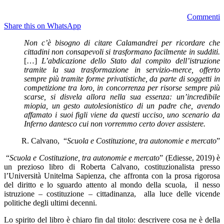
Commenti
Share this on WhatsApp
Non c’è bisogno di citare Calamandrei per ricordare che
cittadini non consapevoli si trasformano facilmente in sudditi.
[…]
L’abdicazione dello Stato dal compito dell’istruzione
tramite la sua trasformazione in servizio-merce, offerto
sempre più tramite forme privatistiche, da parte di soggetti in
competizione tra loro, in concorrenza per risorse sempre più
scarse, si disvela allora nella sua essenza: un’incredibile
miopia, un gesto autolesionistico di un padre che, avendo
affamato i suoi figli viene da questi ucciso, uno scenario da
Inferno dantesco cui non vorremmo certo dover assistere.
R. Calvano, “
Scuola e Costituzione, tra autonomie e mercato
”
“
Scuola e Costituzione, tra autonomie e mercato
” (Ediesse, 2019) è
un prezioso libro di Roberta Calvano, costituzionalista presso
l’Università Unitelma Sapienza, che affronta con la prosa rigorosa
del diritto e lo sguardo attento al mondo della scuola, il nesso
istruzione – costituzione – cittadinanza, alla luce delle vicende
politiche degli ultimi decenni.
Lo spirito del libro è chiaro fin dal titolo: descrivere cosa ne è della