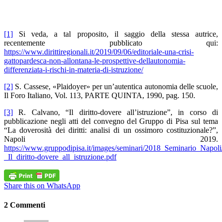
[1]
Si veda, a tal proposito, il saggio della stessa autrice,
recentemente pubblicato qui:
https://www.dirittiregionali.it/2019/09/06/editoriale-una-crisi-
gattopardesca-non-allontana-le-prospettive-dellautonomia-
differenziata-i-rischi-in-materia-di-istruzione/
[2]
S. Cassese, «Plaidoyer» per un’autentica autonomia delle scuole,
Il Foro Italiano, Vol. 113, PARTE QUINTA, 1990, pag. 150.
[3]
R. Calvano, “Il diritto-dovere all’istruzione”, in corso di
pubblicazione negli atti del convegno del Gruppo di Pisa sul tema
“La doverosità dei diritti: analisi di un ossimoro costituzionale?”,
Napoli 2019.
https://www.gruppodipisa.it/images/seminari/2018_Seminario_Napol
_Il_diritto-dovere_all_istruzione.pdf
Share this on WhatsApp
2 Commenti