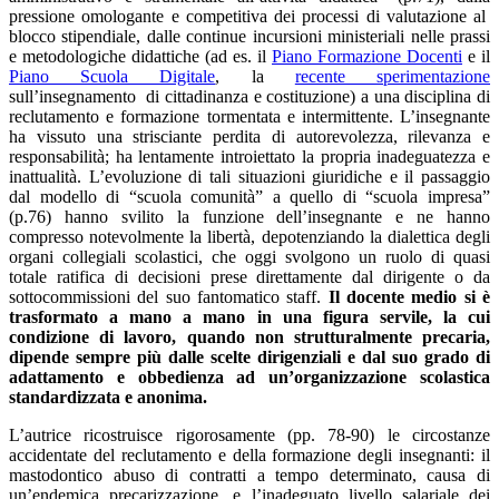
pressione omologante e competitiva dei processi di valutazione al
blocco stipendiale, dalle continue incursioni ministeriali nelle prassi
e metodologiche didattiche (ad es. il
Piano Formazione Docenti
e il
Piano Scuola Digitale
, la
recente sperimentazione
sull’insegnamento di cittadinanza e costituzione) a una disciplina di
reclutamento e formazione tormentata e intermittente. L’insegnante
ha vissuto una strisciante perdita di autorevolezza, rilevanza e
responsabilità; ha lentamente introiettato la propria inadeguatezza e
inattualità. L’evoluzione di tali situazioni giuridiche e il passaggio
dal modello di “scuola comunità” a quello di “scuola impresa”
(p.76) hanno svilito la funzione dell’insegnante e ne hanno
compresso notevolmente la libertà, depotenziando la dialettica degli
organi collegiali scolastici, che oggi svolgono un ruolo di quasi
totale ratifica di decisioni prese direttamente dal dirigente o da
sottocommissioni del suo fantomatico staff.
Il docente medio si è
trasformato a mano a mano in una figura servile, la cui
condizione di lavoro, quando non strutturalmente precaria,
dipende sempre più dalle scelte dirigenziali e dal suo grado di
adattamento e obbedienza ad un’organizzazione scolastica
standardizzata e anonima.
L’autrice ricostruisce rigorosamente (pp. 78-90) le circostanze
accidentate del reclutamento e della formazione degli insegnanti: il
mastodontico abuso di contratti a tempo determinato, causa di
un’endemica precarizzazione, e l’inadeguato livello salariale dei