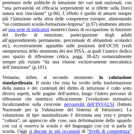
penetrano nelle politiche di istruzione dei vari stati nazionali, con
“una pervasività ed efficacia sorprendenti se si riflette sulla [loro]
natura non vincolante” (p.96). L’effetto è quello di attrarre sempre
più l’istruzione nella sfera delle competenze europee, alimentando
“un continuum scuola-formazione-impresa” (p.97) strutturato attorno
ad
una serie di indicatori
numerici (tasso di occupazione in funzione
del livello di istruzione, partecipazione degli adulti
all’apprendimento permanente, percentuale di abbandoni scolastici
etc), eccessivamente appiattito sulle posizioni dell’OCSE (vedi
onnipresenza dello strumento dei test PISA, ai quali l’autrice dedica
uno spazio di riflessione critica, pagg. 38-42) sostanzialmente
sempre più viziato “da una visione esclusivamente mercatistica
dell’istruzione” (p.101).
Veniamo, infine, al secondo strumento:
la valutazione
standardizzata
. Il ruolo che essa ha svolto nella trasformazione
della natura e dei contenuti del diritto di istruzione è colto sotto
diversi aspetti, nelle pagine dell’autrice, lungo l’intero percorso di
riflessione che sintetizza efficacemente l’evoluzione normativa
focalizzandosi sulla crescente
pervasività dell’INVALSI
(Istituto
Nazionale per la Valutazione del Sistema di Istruzione). La
valutazione di tipo standardizzato è diventata una vera e propria
“cultura”, un approccio alle cose, una deformazione dello sguardo
con cui si osserva la scuola e del linguaggio con cui si parla di
scuola. Oggi
si discute in più occasioni
di
“livelli di competenza”