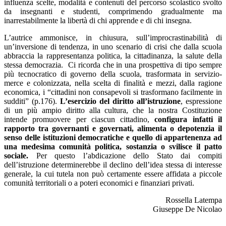
influenza scelte, modalità e contenuti del percorso scolastico svolto
da insegnanti e studenti, comprimendo gradualmente ma
inarrestabilmente la libertà di chi apprende e di chi insegna.
L’autrice ammonisce, in chiusura, sull’improcrastinabilità di
un’inversione di tendenza, in uno scenario di crisi che dalla scuola
abbraccia la rappresentanza politica, la cittadinanza, la salute della
stessa democrazia. Ci ricorda che in una prospettiva di tipo sempre
più tecnocratico di governo della scuola, trasformata in servizio-
merce e colonizzata, nella scelta di finalità e mezzi, dalla ragione
economica, i “cittadini non consapevoli si trasformano facilmente in
sudditi” (p.176).
L’esercizio del diritto all’istruzione
, espressione
di un più ampio diritto alla cultura, che la nostra Costituzione
intende promuovere per ciascun cittadino,
configura infatti il
rapporto tra governanti e governati, alimenta o depotenzia il
senso delle istituzioni democratiche e quello di appartenenza ad
una medesima comunità politica, sostanzia o svilisce il patto
sociale.
Per questo l’abdicazione dello Stato dai compiti
dell’istruzione determinerebbe il declino dell’idea stessa di interesse
generale, la cui tutela non può certamente essere affidata a piccole
comunità territoriali o a poteri economici e finanziari privati.
Rossella Latempa
Giuseppe De Nicolao