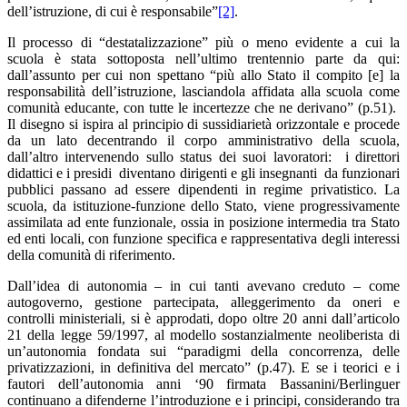
dell’istruzione, di cui è responsabile”
[2]
.
Il processo di “destatalizzazione” più o meno evidente a cui la
scuola è stata sottoposta nell’ultimo trentennio parte da qui:
dall’assunto per cui non spettano “più allo Stato il compito [e] la
responsabilità dell’istruzione, lasciandola affidata alla scuola come
comunità educante, con tutte le incertezze che ne derivano” (p.51).
Il disegno si ispira al principio di sussidiarietà orizzontale e procede
da un lato decentrando il corpo amministrativo della scuola,
dall’altro intervenendo sullo status dei suoi lavoratori: i direttori
didattici e i presidi diventano dirigenti e gli insegnanti da funzionari
pubblici passano ad essere dipendenti in regime privatistico. La
scuola, da istituzione-funzione dello Stato, viene progressivamente
assimilata ad ente funzionale, ossia in posizione intermedia tra Stato
ed enti locali, con funzione specifica e rappresentativa degli interessi
della comunità di riferimento.
Dall’idea di autonomia – in cui tanti avevano creduto – come
autogoverno, gestione partecipata, alleggerimento da oneri e
controlli ministeriali, si è approdati, dopo oltre 20 anni dall’articolo
21 della legge 59/1997, al modello sostanzialmente neoliberista di
un’autonomia fondata sui “paradigmi della concorrenza, delle
privatizzazioni, in definitiva del mercato” (p.47). E se i teorici e i
fautori dell’autonomia anni ‘90 firmata Bassanini/Berlinguer
continuano a difenderne l’introduzione e i principi, considerando tra