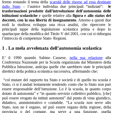
fermo restando il tema della
scarsità delle risorse ad essa destinate
dallo Stato
– l’autrice individua due principali “indiziati”:
le
trasformazioni prodotte dall’introduzione dell’autonomia delle
istituzioni scolastiche
e quelle relative alla
figura e allo status del
docente, con la sua libertà di insegnamento
. Attorno a questi due
nodi la studiosa sviluppa una ricca analisi, che ripercorre le
principali tappe della legislazione scolastica prima e dopo lo
spartiacque della modifica del Titolo V del 2001, con cui si ridisegna
l’intreccio di competenze Stato- Regioni.
1 . La mela avvelenata dell’autonomia scolastica
E’ il 1990 quando Sabino Cassese,
nella sua relazione
alla
Conferenza Nazionale per la Scuola organizzata dal Ministero della
Pubblica Istruzione, anticipa quelle che sarebbero state le principali
direttrici della politica scolastica successiva, affermando che:
“col mutare del rapporto tra Stato e società e di quello tra scuola e
Stato, ci si è andati lentamente rendendo conto che lo Stato non può
essere responsabile dell’istruzione. Lo è la scuola, in quanto corpo
dotato di autonomia” e “in quanto servizio collettivo pubblico, [che]
può essere erogato da istituti autonomi” dal punto di vista giuridico,
didattico, amministrativo e contabile. “La scuola non serve allo
Stato, non ne è organo, né può essere organo della regione, della
provincia o del comune, ma serve a una funzione, quella