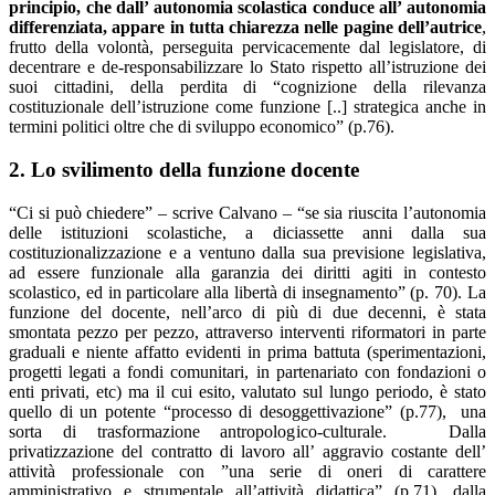
principio, che dall’ autonomia scolastica conduce all’ autonomia
differenziata, appare in tutta chiarezza nelle pagine dell’autrice
,
frutto della volontà, perseguita pervicacemente dal legislatore, di
decentrare e de-responsabilizzare lo Stato rispetto all’istruzione dei
suoi cittadini, della perdita di “cognizione della rilevanza
costituzionale dell’istruzione come funzione [..] strategica anche in
termini politici oltre che di sviluppo economico” (p.76).
2. Lo svilimento della funzione docente
“Ci si può chiedere” – scrive Calvano – “se sia riuscita l’autonomia
delle istituzioni scolastiche, a diciassette anni dalla sua
costituzionalizzazione e a ventuno dalla sua previsione legislativa,
ad essere funzionale alla garanzia dei diritti agiti in contesto
scolastico, ed in particolare alla libertà di insegnamento” (p. 70). La
funzione del docente, nell’arco di più di due decenni, è stata
smontata pezzo per pezzo, attraverso interventi riformatori in parte
graduali e niente affatto evidenti in prima battuta (sperimentazioni,
progetti legati a fondi comunitari, in partenariato con fondazioni o
enti privati, etc) ma il cui esito, valutato sul lungo periodo, è stato
quello di un potente “processo di desoggettivazione” (p.77), una
sorta di trasformazione antropologico-culturale. Dalla
privatizzazione del contratto di lavoro all’ aggravio costante dell’
attività professionale con ”una serie di oneri di carattere
amministrativo e strumentale all’attività didattica” (p.71), dalla