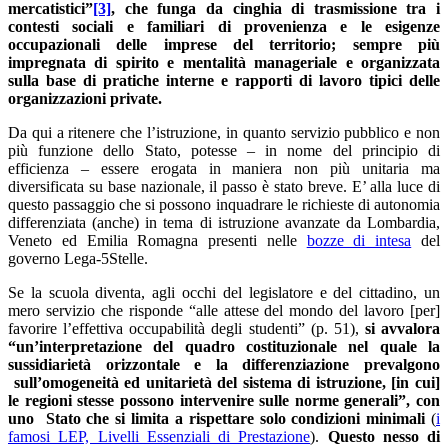
mercatistici”
[3]
, che funga da cinghia di trasmissione tra i
contesti sociali e familiari di provenienza e le esigenze
occupazionali delle imprese del territorio; sempre più
impregnata di spirito e mentalità manageriale e organizzata
sulla base di pratiche interne e rapporti di lavoro tipici delle
organizzazioni private.
Da qui a ritenere che l’istruzione, in quanto servizio pubblico e non
più funzione dello Stato, potesse – in nome del principio di
efficienza – essere erogata in maniera non più unitaria ma
diversificata su base nazionale, il passo è stato breve. E’ alla luce di
questo passaggio che si possono inquadrare le richieste di autonomia
differenziata (anche) in tema di istruzione avanzate da Lombardia,
Veneto ed Emilia Romagna presenti nelle
bozze di intesa
del
governo Lega-5Stelle.
Se la scuola diventa, agli occhi del legislatore e del cittadino, un
mero servizio che risponde “alle attese del mondo del lavoro [per]
favorire l’effettiva occupabilità degli studenti” (p. 51),
si avvalora
“un’interpretazione del quadro costituzionale nel quale la
sussidiarietà orizzontale e la differenziazione prevalgono
sull’omogeneità ed unitarietà del sistema di istruzione, [in cui]
le regioni stesse possono intervenire sulle norme generali”, con
uno Stato che si limita a rispettare solo condizioni minimali
(
i
famosi LEP, Livelli Essenziali di Prestazione
).
Questo nesso di