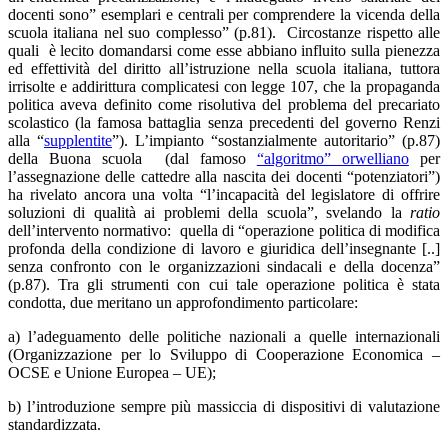
docenti sono” esemplari e centrali per comprendere la vicenda della
scuola italiana nel suo complesso” (p.81). Circostanze rispetto alle
quali è lecito domandarsi come esse abbiano influito sulla pienezza
ed effettività del diritto all’istruzione nella scuola italiana, tuttora
irrisolte e addirittura complicatesi con legge 107, che la propaganda
politica aveva definito come risolutiva del problema del precariato
scolastico (la famosa battaglia senza precedenti del governo Renzi
alla “
supplentite
”). L’impianto “sostanzialmente autoritario” (p.87)
della Buona scuola (dal famoso
“algoritmo” orwelliano
per
l’assegnazione delle cattedre alla nascita dei docenti “potenziatori”)
ha rivelato ancora una volta “l’incapacità del legislatore di offrire
soluzioni di qualità ai problemi della scuola”, svelando la
ratio
dell’intervento normativo: quella di “operazione politica di modifica
profonda della condizione di lavoro e giuridica dell’insegnante [..]
senza confronto con le organizzazioni sindacali e della docenza”
(p.87). Tra gli strumenti con cui tale operazione politica è stata
condotta, due meritano un approfondimento particolare:
a) l’adeguamento delle politiche nazionali a quelle internazionali
(Organizzazione per lo Sviluppo di Cooperazione Economica –
OCSE e Unione Europea – UE);
b) l’introduzione sempre più massiccia di dispositivi di valutazione
standardizzata.