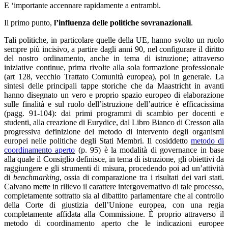
E ‘importante accennare rapidamente a entrambi.
Il primo punto,
l’influenza delle politiche sovranazionali
.
Tali politiche, in particolare quelle della UE, hanno svolto un ruolo
sempre più incisivo, a partire dagli anni 90, nel configurare il diritto
del nostro ordinamento, anche in tema di istruzione; attraverso
iniziative continue, prima rivolte alla sola formazione professionale
(art 128, vecchio Trattato Comunità europea), poi in generale. La
sintesi delle principali tappe storiche che da Maastricht in avanti
hanno disegnato un vero e proprio spazio europeo di elaborazione
sulle finalità e sul ruolo dell’istruzione dell’autrice è efficacissima
(pagg. 91-104): dai primi programmi di scambio per docenti e
studenti, alla creazione di Eurydice, dal Libro Bianco di Cresson alla
progressiva definizione del metodo di intervento degli organismi
europei nelle politiche degli Stati Membri. Il cosiddetto
metodo di
coordinamento aperto
(p. 95) è la modalità di governance in base
alla quale il Consiglio definisce, in tema di istruzione, gli obiettivi da
raggiungere e gli strumenti di misura, procedendo poi ad un’attività
di
benchmarking
, ossia di comparazione tra i risultati dei vari stati.
Calvano mette in rilievo il carattere intergovernativo di tale processo,
completamente sottratto sia al dibattito parlamentare che al controllo
della Corte di giustizia dell’Unione europea, con una regia
completamente affidata alla Commissione. È proprio attraverso il
metodo di coordinamento aperto che le indicazioni europee