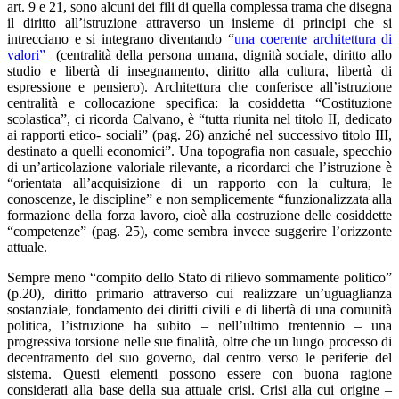
art. 9 e 21, sono alcuni dei fili di quella complessa trama che disegna
il diritto all’istruzione attraverso un insieme di principi che si
intrecciano e si integrano diventando “
una coerente architettura di
valori”
(centralità della persona umana, dignità sociale, diritto allo
studio e libertà di insegnamento, diritto alla cultura, libertà di
espressione e pensiero). Architettura che conferisce all’istruzione
centralità e collocazione specifica: la cosiddetta “Costituzione
scolastica”, ci ricorda Calvano, è “tutta riunita nel titolo II, dedicato
ai rapporti etico- sociali” (pag. 26) anziché nel successivo titolo III,
destinato a quelli economici”. Una topografia non casuale, specchio
di un’articolazione valoriale rilevante, a ricordarci che l’istruzione è
“orientata all’acquisizione di un rapporto con la cultura, le
conoscenze, le discipline” e non semplicemente “funzionalizzata alla
formazione della forza lavoro, cioè alla costruzione delle cosiddette
“competenze” (pag. 25), come sembra invece suggerire l’orizzonte
attuale.
Sempre meno “compito dello Stato di rilievo sommamente politico”
(p.20), diritto primario attraverso cui realizzare un’uguaglianza
sostanziale, fondamento dei diritti civili e di libertà di una comunità
politica, l’istruzione ha subito – nell’ultimo trentennio – una
progressiva torsione nelle sue finalità, oltre che un lungo processo di
decentramento del suo governo, dal centro verso le periferie del
sistema. Questi elementi possono essere con buona ragione
considerati alla base della sua attuale crisi. Crisi alla cui origine –