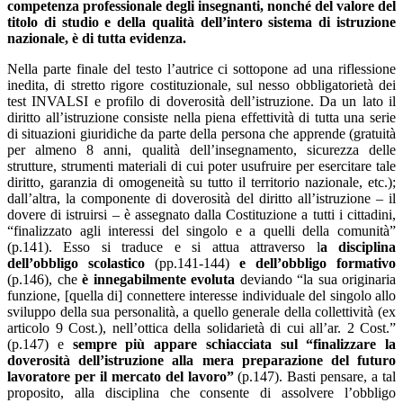
competenza professionale degli insegnanti, nonché del valore del
titolo di studio e della qualità dell’intero sistema di istruzione
nazionale, è di tutta evidenza.
Nella parte finale del testo l’autrice ci sottopone ad una riflessione
inedita, di stretto rigore costituzionale, sul nesso obbligatorietà dei
test INVALSI e profilo di doverosità dell’istruzione. Da un lato il
diritto all’istruzione consiste nella piena effettività di tutta una serie
di situazioni giuridiche da parte della persona che apprende (gratuità
per almeno 8 anni, qualità dell’insegnamento, sicurezza delle
strutture, strumenti materiali di cui poter usufruire per esercitare tale
diritto, garanzia di omogeneità su tutto il territorio nazionale, etc.);
dall’altra, la componente di doverosità del diritto all’istruzione – il
dovere di istruirsi – è assegnato dalla Costituzione a tutti i cittadini,
“finalizzato agli interessi del singolo e a quelli della comunità”
(p.141). Esso si traduce e si attua attraverso l
a disciplina
dell’obbligo scolastico
(pp.141-144)
e dell’obbligo formativo
(p.146), che
è innegabilmente evoluta
deviando “la sua originaria
funzione, [quella di] connettere interesse individuale del singolo allo
sviluppo della sua personalità, a quello generale della collettività (ex
articolo 9 Cost.), nell’ottica della solidarietà di cui all’ar. 2 Cost.”
(p.147) e
sempre più appare schiacciata sul “finalizzare la
doverosità dell’istruzione alla mera preparazione del futuro
lavoratore per il mercato del lavoro”
(p.147). Basti pensare, a tal
proposito, alla disciplina che consente di assolvere l’obbligo