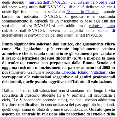
degli studenti –
misurati dall’INVALSI
– , di
divario tra Nord e Sud
del paese – registrato dall’INVALSI -, di qualità della scuola che i
nostri figli frequenteranno, scelta con
“Scuola in Chiaro”
– portale
basato su indicatori INVALSI; si giudica e si confronta
sommariamente la capacità di un insegnante in base agli esiti dei
suoi alunni ai test INVALSI, si parla addirittura di
valore aggiunto
calcolato dall’INVALSI, ovvero la capacità della scuola di
incrementare le
performance
dei suoi
utenti
, ai test INVALSI.
Punto significativo sollevato dall’autrice, che giustamente rileva
come “la legislazione più recente implicitamente sembra
ammettere che la scuola non ha in sé gli strumenti per valutare
il livello di istruzione dei suoi discenti” (p.78) è proprio la linea
di tendenza, emersa con prepotenza dalla Buona Scuola ad
oggi, ma costruita minuziosamente a partire almeno dal 2008 in
poi
(ministero Gelmini e
proposta Checchi, Ichino, Vittadini
),
che
sovrappone alle valutazioni soggettive e ai giudizi professionali
dei docenti, quelle pseudo-oggettive dell’Istituto di valutazione.
Dall’anno scorso, tali valutazioni non si snodano solo lungo la vita
scolastica di
ciascuno
studente (II e V primaria, III secondaria I
ciclo, II e V secondaria secondo ciclo), ma acquisiscono addirittura
il
valore certificativo
, in concomitanza dei passaggi più importanti,
quelli degli esami di Stato di primo e secondo ciclo.
Quanto questo
aspetto sia centrale in relazione alla percezione del ruolo e della