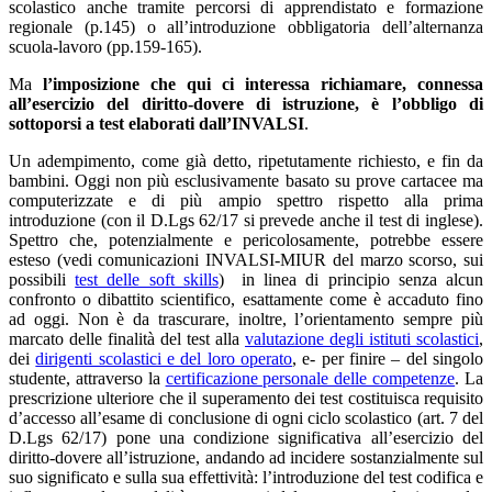
scolastico anche tramite percorsi di apprendistato e formazione
regionale (p.145) o all’introduzione obbligatoria dell’alternanza
scuola-lavoro (pp.159-165).
Ma
l’imposizione che qui ci interessa richiamare, connessa
all’esercizio del diritto-dovere di istruzione, è
l’obbligo di
sottoporsi a test elaborati dall’INVALSI
.
Un adempimento, come già detto, ripetutamente richiesto, e fin da
bambini. Oggi non più esclusivamente basato su prove cartacee ma
computerizzate e di più ampio spettro rispetto alla prima
introduzione (con il D.Lgs 62/17 si prevede anche il test di inglese).
Spettro che, potenzialmente e pericolosamente, potrebbe essere
esteso (vedi comunicazioni INVALSI-MIUR del marzo scorso, sui
possibili
test delle soft skills
) in linea di principio senza alcun
confronto o dibattito scientifico, esattamente come è accaduto fino
ad oggi. Non è da trascurare, inoltre, l’orientamento sempre più
marcato delle finalità del test alla
valutazione degli istituti scolastici
,
dei
dirigenti scolastici e del loro operato
, e- per finire – del singolo
studente, attraverso la
certificazione personale delle competenze
. La
prescrizione ulteriore che il superamento dei test costituisca requisito
d’accesso all’esame di conclusione di ogni ciclo scolastico (art. 7 del
D.Lgs 62/17) pone una condizione significativa all’esercizio del
diritto-dovere all’istruzione, andando ad incidere sostanzialmente sul
suo significato e sulla sua effettività: l’introduzione del test codifica e