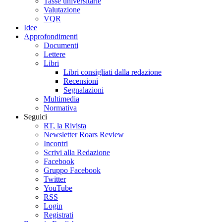
Tasse universitarie
Valutazione
VQR
Idee
Approfondimenti
Documenti
Lettere
Libri
Libri consigliati dalla redazione
Recensioni
Segnalazioni
Multimedia
Normativa
Seguici
RT, la Rivista
Newsletter Roars Review
Incontri
Scrivi alla Redazione
Facebook
Gruppo Facebook
Twitter
YouTube
RSS
Login
Registrati