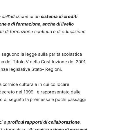
a dall’adozione di un
sistema di crediti
ione e di formazione, anche di livello
nti di formazione continua e di educazione
ui seguono la legge sulla parità scolastica
rma del Titolo V della Costituzione del 2001,
enze legislative Stato- Regioni.
 cornice culturale in cui collocare
n decreto nel 1999, è rappresentato dalle
mo di seguito la premessa e pochi passaggi
ci e
proficui rapporti di collaborazione
,
rta formativa, alla
realizzazione di organici