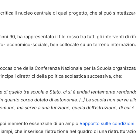
ritica il nucleo centrale di quel progetto, che si può sintetizza
nni 90, ha rappresentato il filo rosso tra tutti gli interventi di r
o- economico-sociale, ben collocate su un terreno internaziona
 occasione della Conferenza Nazionale per la Scuola organizzata 
cipali direttrici della politica scolastica successiva, che:
 e di quello tra scuola e Stato, ci si è andati lentamente rende
, in quanto corpo dotato di autonomia. [..] La scuola non serve a
comune, ma serve a una funzione, quella dell’istruzione, di cui 
ta poi elemento essenziale di un ampio
Rapporto sulle condizioni
ampi, che inserisce l’istruzione nel quadro di una ristrutturaz