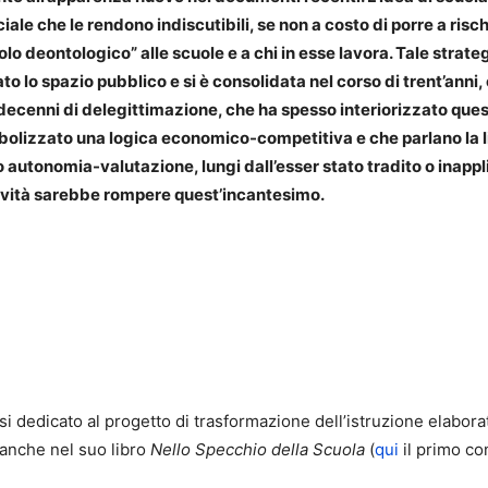
ale che le rendono indiscutibili, se non a costo di porre a risch
lo deontologico” alle scuole e a chi in esse lavora. Tale strategi
to lo spazio pubblico e si è consolidata nel corso di trent’anni
decenni di delegittimazione, che ha spesso interiorizzato qu
abolizzato una logica economico-competitiva e che parlano l
io autonomia-valutazione, lungi dall’esser stato tradito o inappl
 novità sarebbe rompere quest’incantesimo.
si dedicato al progetto di trasformazione dell’istruzione elabor
 anche nel suo libro
Nello Specchio della Scuola
(
qui
il primo co