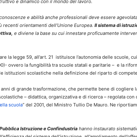
ruttivo e dinamico con il mondo del lavoro.
re conoscenze e abilità anche professionali deve essere agevolat
iù recenti orientamenti dell’Unione Europea.
Il sistema di istruz
ttiva,
e diviene la base su cui innestare proficuamente interve
are la legge 59, all’art. 21 istituisce l’autonomia delle scuole, c
- ovvero la fungibilità tra scuole statali e paritarie – e la rifo
e istituzioni scolastiche nella definizione del riparto di compet
i anni di grande trasformazione, che permette bene di cogliere la
scolastiche – didattica, organizzativa e di ricerca – regolata co
ella scuola
” del 2001, del Ministro Tullio De Mauro. Ne riportia
a Pubblica Istruzione e Confindustria
hanno instaurato sistemati
ll’efficienza del sistema dell’istruzione, all’ampliamento dell’offe