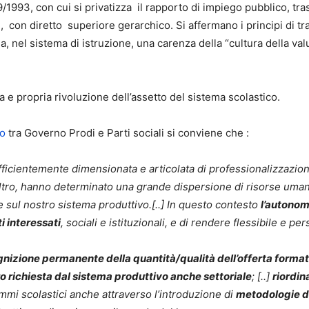
9/1993, con cui si privatizza il rapporto di impiego pubblico, tr
i, con diretto superiore gerarchico. Si affermano i principi di t
cia, nel sistema di istruzione, una carenza della “cultura della v
 e propria rivoluzione dell’assetto del sistema scolastico.
ro
tra Governo Prodi e Parti sociali si conviene che :
fficientemente dimensionata e articolata di professionalizzazion
altro, hanno determinato una grande dispersione di risorse uma
e sul nostro sistema produttivo.[..] In questo contesto
l’autonomi
i interessati
, sociali e istituzionali, e di rendere flessibile e pe
gnizione permanente della quantità/qualità dell’offerta forma
o richiesta dal sistema produttivo anche settoriale
; [..]
riordin
ammi scolastici anche attraverso l’introduzione di
metodologie d