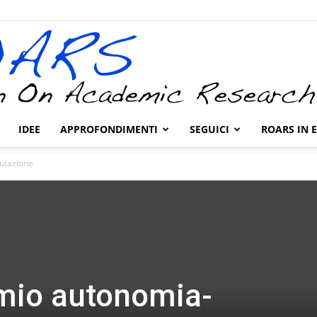
IDEE
APPROFONDIMENTI
SEGUICI
ROARS IN 
ROARS
lutazione
omio autonomia-