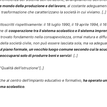
a e mondo della produzione e del lavoro
, al costante adeguamento
i trasformazione che caratterizzano la società in cui viviamo. [..]
toscritti rispettivamente: il 18 luglio 1990, il 19 aprile 1994, il 16
me di
cooperazione tra il sistema scolastico e il sistema impren
trovato fondamento nella consapevolezza, ormai matura e diffus
 della società civile, non può essere lasciata sola, ma va adegu
sul piano formale, un vecchio luogo comune secondo cui la scuo
eoccuparsi solo di produrre beni e servizi
[..]
Qualità dell’istruzione”[..]
iche al centro dell’impianto educativo e formativo,
ha operato una
tema scolastico
.