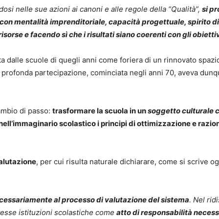
ndosi nelle sue azioni ai canoni e alle regole della “Qualità”,
si p
 con mentalità imprenditoriale, capacità progettuale, spirito di 
orse e facendo sì che i risultati siano coerenti con gli obiettiv
ata dalle scuole di quegli anni come foriera di un rinnovato spa
 profonda partecipazione, cominciata negli anni 70, aveva dunq
cambio di passo:
trasformare la scuola in un
soggetto culturale c
 nell’immaginario scolastico i principi di ottimizzazione e razi
valutazione
, per cui risulta naturale dichiarare, come si scrive o
essariamente al processo di valutazione del sistema
. Nel ri
tesse istituzioni scolastiche come
atto di responsabilità necess