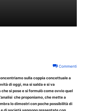
Commenti
ci concentriamo sulla coppia concettuale a
ità di oggi, ma si salda e si va
 che si pose e si formulò come ovvio quel
L’analisi che proponiamo, che mette a
embra lo dimostri con poche possibilità di
a e di società vengono presentate con