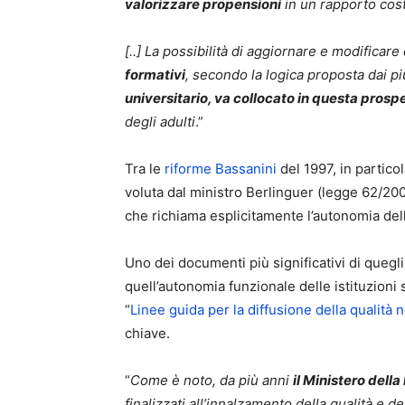
valorizzare propensioni
in un rapporto cost
[..] La possibilità di aggiornare e modifica
formativi
, secondo la logica proposta dai p
universitario, va collocato in questa prospe
degli adulti
.”
Tra le
riforme Bassanini
del 1997, in particol
voluta dal ministro Berlinguer (legge 62/2000)
che richiama esplicitamente l’autonomia dell
Uno dei documenti più significativi di quegl
quell’autonomia funzionale delle istituzioni 
“
Linee guida per la diffusione della qualità n
chiave.
“
Come è noto, da più anni
il Ministero dell
finalizzati all’innalzamento della qualità e de