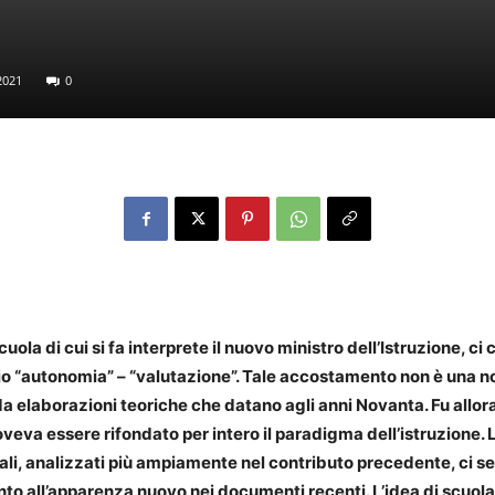
2021
0
cuola di cui si fa interprete il nuovo ministro dell’Istruzione, 
io “autonomia” – “valutazione”. Tale accostamento non è una nov
 elaborazioni teoriche che datano agli anni Novanta. Fu allora
va essere rifondato per intero il paradigma dell’istruzione. 
tuali, analizzati più ampiamente nel contributo precedente, ci s
to all’apparenza nuovo nei documenti recenti. L’idea di scuol