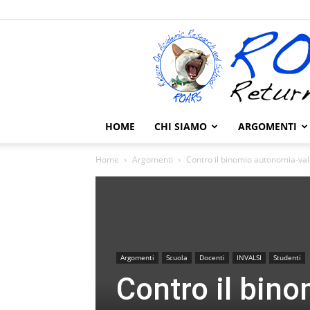
HOME
CHI SIAMO
ARGOMENTI
Home
Argomenti
Contro il binomio autonomia-va
Argomenti
Scuola
Docenti
INVALSI
Studenti
Contro il bin