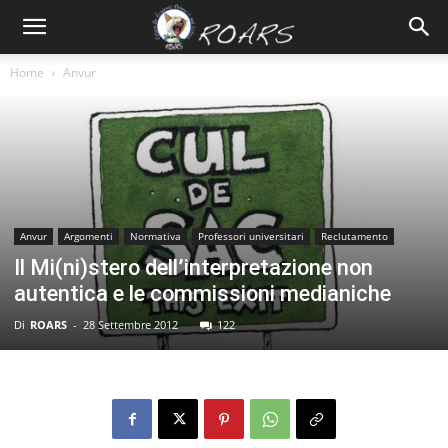
Home
Anvur
Anvur
Argomenti
Normativa
Professori universitari
Reclutamento
Il Mi(ni)stero dell’interpretazione non
autentica e le commissioni medianiche
Di
ROARS
-
28 Settembre 2012
122