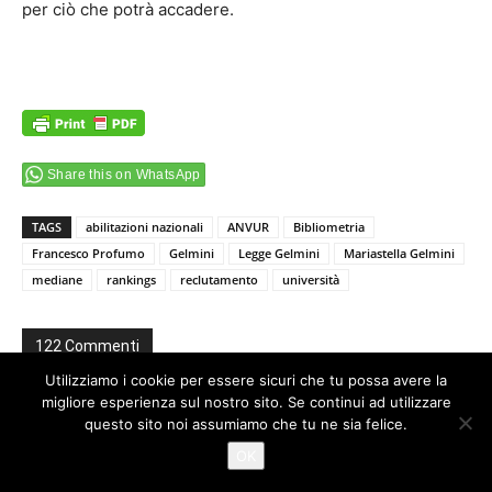
per ciò che potrà accadere.
Share this on WhatsApp
TAGS
abilitazioni nazionali
ANVUR
Bibliometria
Francesco Profumo
Gelmini
Legge Gelmini
Mariastella Gelmini
mediane
rankings
reclutamento
università
122 Commenti
Utilizziamo i cookie per essere sicuri che tu possa avere la
eugenio di rienzo
migliore esperienza sul nostro sito. Se continui ad utilizzare
questo sito noi assumiamo che tu ne sia felice.
28 Settembre 2012 At 23:15
Cara Lilli lo stesso monitaraggio l’ho fatto anche
OK
io…per più di ssd….