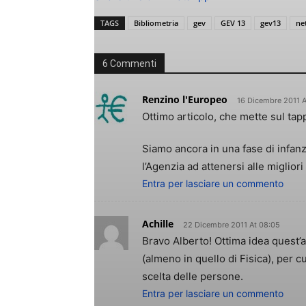
TAGS
Bibliometria
gev
GEV 13
gev13
ne
6 Commenti
Renzino l'Europeo
16 Dicembre 2011 A
Ottimo articolo, che mette sul tap
Siamo ancora in una fase di infanzi
l’Agenzia ad attenersi alle migliori
Entra per lasciare un commento
Achille
22 Dicembre 2011 At 08:05
Bravo Alberto! Ottima idea quest’a
(almeno in quello di Fisica), per 
scelta delle persone.
Entra per lasciare un commento