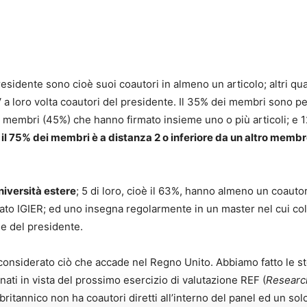
sidente sono cioè suoi coautori in almeno un articolo; altri quat
V a loro volta coautori del presidente. Il 35% dei membri sono pe
membri (45%) che hanno firmato insieme uno o più articoli; e 
i
il 75% dei membri è a distanza 2 o inferiore da un altro memb
niversità estere
; 5 di loro, cioè il 63%, hanno almeno un coauto
iato IGIER; ed uno insegna regolarmente in un master nel cui co
one del presidente.
onsiderato ciò che accade nel Regno Unito. Abbiamo fatto le st
ati in vista del prossimo esercizio di valutazione REF (
Researc
 britannico non ha coautori diretti all’interno del panel ed un s