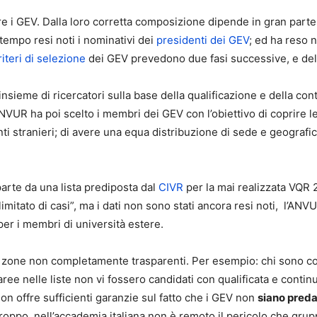
are i GEV. Dalla loro corretta composizione dipende in gran parte
 tempo resi noti i nominativi dei
presidenti dei GEV
; ed ha reso n
riteri di selezione
dei GEV prevedono due fasi successive, e del tu
sieme di ricercatori sulla base della qualificazione e della cont
NVUR ha poi scelto i membri dei GEV con l’obiettivo di coprire le 
 stranieri; di avere una equa distribuzione di sede e geografica
parte da una lista prediposta dal
CIVR
per la mai realizzata VQR 
imitato di casi”, ma i dati non sono stati ancora resi noti, l’ANVUR 
 per i membri di università estere.
ne non completamente trasparenti. Per esempio: chi sono coloro
ree nelle liste non vi fossero candidati con qualificata e continu
on offre sufficienti garanzie sul fatto che i GEV non
siano preda
roppo, nell’accademia italiana non è remoto il pericolo che grupp