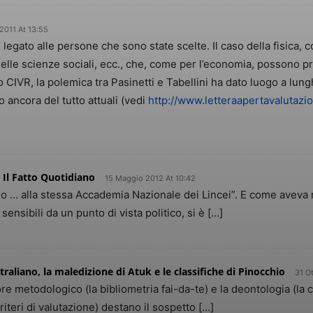
2011 At 13:55
 legato alle persone che sono state scelte. Il caso della fisica,
 delle scienze sociali, ecc., che, come per l’economia, possono 
 CIVR, la polemica tra Pasinetti e Tabellini ha dato luogo a lu
o ancora del tutto attuali (vedi
http://www.letteraapertavalutazio
– Il Fatto Quotidiano
15 Maggio 2012 At 10:42
rso … alla stessa Accademia Nazionale dei Lincei”. E come aveva
ensibili da un punto di vista politico, si è […]
aliano, la maledizione di Atuk e le classifiche di Pinocchio
31 O
gore metodologico (la bibliometria fai-da-te) e la deontologia (la 
iteri di valutazione) destano il sospetto […]