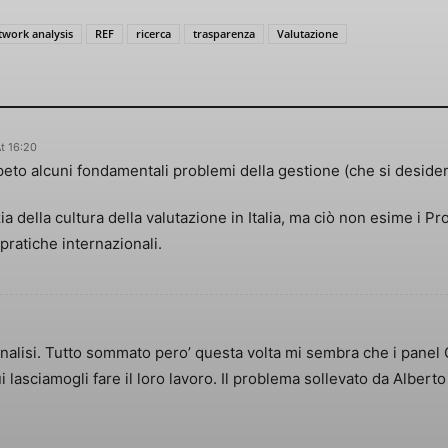
twork analysis
REF
ricerca
trasparenza
Valutazione
t 16:20
peto alcuni fondamentali problemi della gestione (che si desider
a della cultura della valutazione in Italia, ma ciò non esime i Pro
 pratiche internazionali.
nalisi. Tutto sommato pero’ questa volta mi sembra che i panel G
cui lasciamogli fare il loro lavoro. Il problema sollevato da Alb