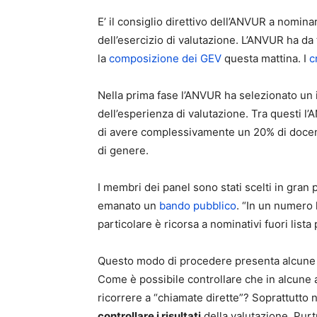
E’ il consiglio direttivo dell’ANVUR a nomin
dell’esercizio di valutazione. L’ANVUR ha da
la
composizione dei GEV
questa mattina. I
c
Nella prima fase l’ANVUR ha selezionato un in
dell’esperienza di valutazione. Tra questi l’A
di avere complessivamente un 20% di docenti
di genere.
I membri dei panel sono stati scelti in gran 
emanato un
bando pubblico
. “In un numero l
particolare è ricorsa a nominativi fuori lista
Questo modo di procedere presenta alcune zo
Come è possibile controllare che in alcune a
ricorrere a “chiamate dirette”? Soprattutto n
controllare i risultati
della valutazione. Purt