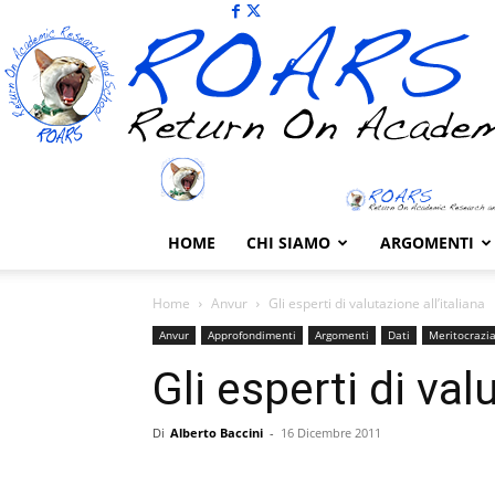
HOME
CHI SIAMO
ARGOMENTI
Home
Anvur
Gli esperti di valutazione all’italiana
Anvur
Approfondimenti
Argomenti
Dati
Meritocrazi
Gli esperti di val
Di
Alberto Baccini
-
16 Dicembre 2011