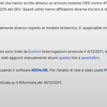
el che hanno scritto almeno un articolo insieme (18% contro 45%
22% del GEV. Questi ultimi hanno affiliazioni diverse tra loro e d
uralmente diverso rispetto al modello britannico. E’ auspicabile ch
izio sono tratti da
EconLit
(interrogazioni avvenute il 4/12/2011, 
o stati aggiunti manualmente alcuni
questo
link e
quest’altro
.
a usando il software
KDVis DB
.
Per l’analisi di rete è stato usato
P
blicata su
Il Riformista
del 16/12/2011.