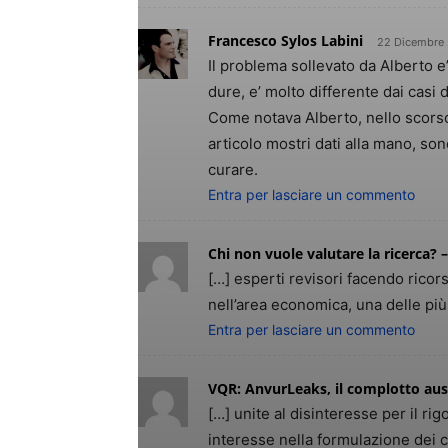
Francesco Sylos Labini
22 Dicembre 
Il problema sollevato da Alberto e’
dure, e’ molto differente dai casi
Come notava Alberto, nello scorso
articolo mostri dati alla mano, son
curare.
Entra per lasciare un commento
Chi non vuole valutare la ricerca? 
[…] esperti revisori facendo rico
nell’area economica, una delle più s
Entra per lasciare un commento
VQR: AnvurLeaks, il complotto austr
[…] unite al disinteresse per il ri
interesse nella formulazione dei cr