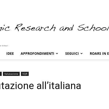
IDEE
APPROFONDIMENTI
SEGUICI
ROARS IN 
a
Valutazione
VQR
utazione all’italiana