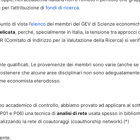
 per l’attribuzione di
fondi di ricerca
.
to di vista l’
elenco
dei membri del GEV di Scienze economiche e
elicata
, perché, specialmente in Italia, la tensione tra approcci d
 (Comitato di Indirizzo per la Valutazione della Ricerca) si veri
e qualificati. Le provenienze dei membri sono varie (anche se c’
 sostenere che alcune aree disciplinari non sono adeguatament
ome economista eterodosso.
ppo accademico di controllo, abbiamo provato ad applicare al s
-P01 e P06) una tecnica di
analisi di rete
usata spesso in bibliome
alizzando la rete di coautoraggi (coauthorship network).(*)
uente.