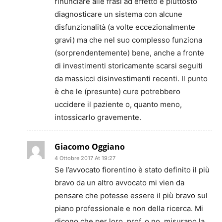
rinunciare alle frasi ad effetto e piuttosto
diagnosticare un sistema con alcune
disfunzionalità (a volte eccezionalmente
gravi) ma che nel suo complesso funziona
(sorprendentemente) bene, anche a fronte
di investimenti storicamente scarsi seguiti
da massicci disinvestimenti recenti. Il punto
è che le (presunte) cure potrebbero
uccidere il paziente o, quanto meno,
intossicarlo gravemente.
Giacomo Oggiano
4 Ottobre 2017 At 19:27
Se l’avvocato fiorentino è stato definito il più
bravo da un altro avvocato mi vien da
pensare che potesse essere il più bravo sul
piano professionale e non della ricerca. Mi
dicono che per loro, prof. o no, misurano la