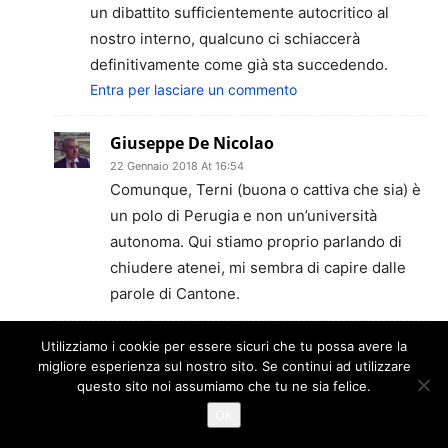
un dibattito sufficientemente autocritico al
nostro interno, qualcuno ci schiaccerà
definitivamente come già sta succedendo.
Entra per lasciare un commento
Giuseppe De Nicolao
22 Gennaio 2018 At 16:54
Comunque, Terni (buona o cattiva che sia) è
un polo di Perugia e non un’università
autonoma. Qui stiamo proprio parlando di
chiudere atenei, mi sembra di capire dalle
parole di Cantone.
Utilizziamo i cookie per essere sicuri che tu possa avere la
Claudio Braccesi
migliore esperienza sul nostro sito. Se continui ad utilizzare
22 Gennaio 2018 At 17:06
questo sito noi assumiamo che tu ne sia felice.
@De Nicolao. Appunto. Se non abbiamo la
OK
forza noi di chiudere le sedi come Terni,