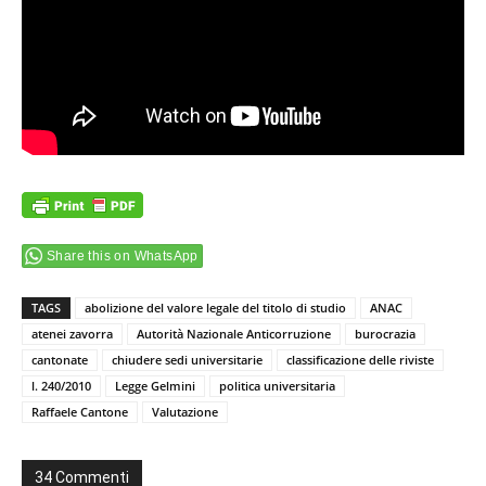
Share this on WhatsApp
TAGS
abolizione del valore legale del titolo di studio
ANAC
atenei zavorra
Autorità Nazionale Anticorruzione
burocrazia
cantonate
chiudere sedi universitarie
classificazione delle riviste
l. 240/2010
Legge Gelmini
politica universitaria
Raffaele Cantone
Valutazione
34 Commenti