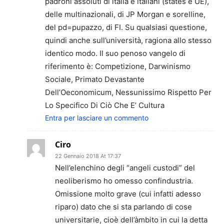
padroni assoluti di italia e italiani (states e UE),
delle multinazionali, di JP Morgan e sorelline,
del pd=pupazzo, di FI. Su qualsiasi questione,
quindi anche sull’università, ragiona allo stesso
identico modo. Il suo penoso vangelo di
riferimento è: Competizione, Darwinismo
Sociale, Primato Devastante
Dell’Oeconomicum, Nessunissimo Rispetto Per
Lo Specifico Di Ciò Che E’ Cultura
Entra per lasciare un commento
Ciro
22 Gennaio 2018 At 17:37
Nell’elenchino degli “angeli custodi” del
neoliberismo ho omesso confindustria.
Omissione molto grave (cui infatti adesso
riparo) dato che si sta parlando di cose
universitarie, cioè dell’àmbito in cui la detta