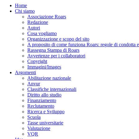
Home
Chi siamo
Associazione Roars
Redazione
Autori
Cosa vogliamo
Organizzazione e scopo del sito
A proposito di come funziona Roars: regole di condotta e p
Rassegna Stampa di Roars
Avvertenze per i collaboratori
Copyright
Immagini/Images
Argomenti
Abilitazione nazionale
Anvur
Classifiche internazionali
Diritto allo studio
Finanziamento
Reclutamento
Ricerca e Sviluppo
Scuola
Tasse universitarie
Valutazione
VQR