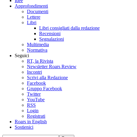
Idee
Approfondimenti
Documenti
Lettere
Libri
Libri consigliati dalla redazione
Recensioni
Segnalazioni
Multimedia
Normativa
Seguici
RT, la Rivista
Newsletter Roars Review
Incontri
Scrivi alla Redazione
Facebook
Gruppo Facebook
Twitter
YouTube
RSS
Login
Registrati
Roars in English
Sostienici