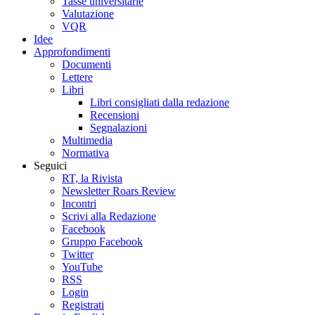
Tasse universitarie
Valutazione
VQR
Idee
Approfondimenti
Documenti
Lettere
Libri
Libri consigliati dalla redazione
Recensioni
Segnalazioni
Multimedia
Normativa
Seguici
RT, la Rivista
Newsletter Roars Review
Incontri
Scrivi alla Redazione
Facebook
Gruppo Facebook
Twitter
YouTube
RSS
Login
Registrati