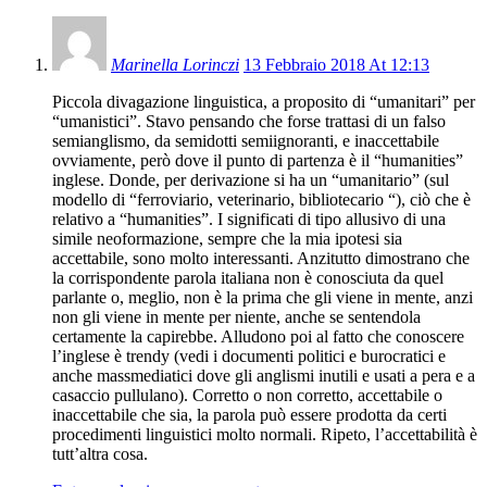
Marinella Lorinczi
13 Febbraio 2018 At 12:13
Piccola divagazione linguistica, a proposito di “umanitari” per
“umanistici”. Stavo pensando che forse trattasi di un falso
semianglismo, da semidotti semiignoranti, e inaccettabile
ovviamente, però dove il punto di partenza è il “humanities”
inglese. Donde, per derivazione si ha un “umanitario” (sul
modello di “ferroviario, veterinario, bibliotecario “), ciò che è
relativo a “humanities”. I significati di tipo allusivo di una
simile neoformazione, sempre che la mia ipotesi sia
accettabile, sono molto interessanti. Anzitutto dimostrano che
la corrispondente parola italiana non è conosciuta da quel
parlante o, meglio, non è la prima che gli viene in mente, anzi
non gli viene in mente per niente, anche se sentendola
certamente la capirebbe. Alludono poi al fatto che conoscere
l’inglese è trendy (vedi i documenti politici e burocratici e
anche massmediatici dove gli anglismi inutili e usati a pera e a
casaccio pullulano). Corretto o non corretto, accettabile o
inaccettabile che sia, la parola può essere prodotta da certi
procedimenti linguistici molto normali. Ripeto, l’accettabilità è
tutt’altra cosa.