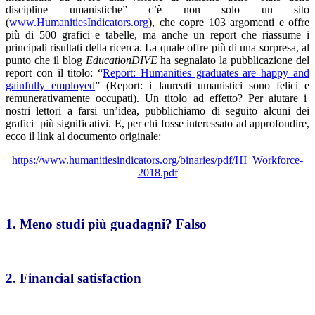
discipline umanistiche” c’è non solo un sito
(
www.HumanitiesIndicators.org
), che copre 103 argomenti e offre
più di 500 grafici e tabelle, ma anche un report che riassume i
principali risultati della ricerca. La quale offre più di una sorpresa, al
punto che il blog
EducationDIVE
ha segnalato la pubblicazione del
report con il titolo: “
Report: Humanities graduates are happy and
gainfully employed
” (Report: i laureati umanistici sono felici e
remunerativamente occupati). Un titolo ad effetto? Per aiutare i
nostri lettori a farsi un’idea, pubblichiamo di seguito alcuni dei
grafici più significativi. E, per chi fosse interessato ad approfondire,
ecco il link al documento originale:
https://www.humanitiesindicators.org/binaries/pdf/HI_Workforce-
2018.pdf
1. Meno studi più guadagni? Falso
2. Financial satisfaction