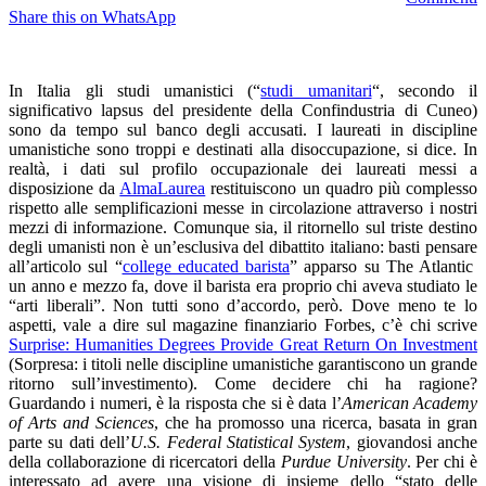
Share this on WhatsApp
In Italia gli studi umanistici (“
studi umanitari
“, secondo il
significativo lapsus del presidente della Confindustria di Cuneo)
sono da tempo sul banco degli accusati. I laureati in discipline
umanistiche sono troppi e destinati alla disoccupazione, si dice. In
realtà, i dati sul profilo occupazionale dei laureati messi a
disposizione da
AlmaLaurea
restituiscono un quadro più complesso
rispetto alle semplificazioni messe in circolazione attraverso i nostri
mezzi di informazione. Comunque sia, il ritornello sul triste destino
degli umanisti non è un’esclusiva del dibattito italiano: basti pensare
all’articolo sul “
college educated barista
” apparso su The Atlantic
un anno e mezzo fa, dove il barista era proprio chi aveva studiato le
“arti liberali”. Non tutti sono d’accordo, però. Dove meno te lo
aspetti, vale a dire sul magazine finanziario Forbes, c’è chi scrive
Surprise: Humanities Degrees Provide Great Return On Investment
(Sorpresa: i titoli nelle discipline umanistiche garantiscono un grande
ritorno sull’investimento). Come decidere chi ha ragione?
Guardando i numeri, è la risposta che si è data l’
American Academy
of Arts and Sciences
, che ha promosso una ricerca, basata in gran
parte su dati dell’
U.S. Federal Statistical System
, giovandosi anche
della collaborazione di ricercatori della
Purdue University
. Per chi è
interessato ad avere una visione di insieme dello “stato delle