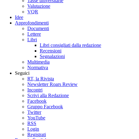
Tasse universitarie
Valutazione
VQR
Idee
Approfondimenti
Documenti
Lettere
Libri
Libri consigliati dalla redazione
Recensioni
Segnalazioni
Multimedia
Normativa
Seguici
RT, la Rivista
Newsletter Roars Review
Incontri
Scrivi alla Redazione
Facebook
Gruppo Facebook
Twitter
YouTube
RSS
Login
Registrati