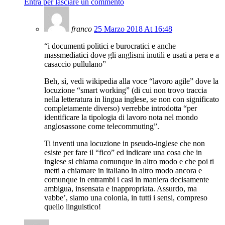
Entra per lasciare un commento
franco
25 Marzo 2018 At 16:48
“i documenti politici e burocratici e anche
massmediatici dove gli anglismi inutili e usati a pera e a
casaccio pullulano”
Beh, sì, vedi wikipedia alla voce “lavoro agile” dove la
locuzione “smart working” (di cui non trovo traccia
nella letteratura in lingua inglese, se non con significato
completamente diverso) verrebbe introdotta “per
identificare la tipologia di lavoro nota nel mondo
anglosassone come telecommuting”.
Ti inventi una locuzione in pseudo-inglese che non
esiste per fare il “fico” ed indicare una cosa che in
inglese si chiama comunque in altro modo e che poi ti
metti a chiamare in italiano in altro modo ancora e
comunque in entrambi i casi in maniera decisamente
ambigua, insensata e inappropriata. Assurdo, ma
vabbe’, siamo una colonia, in tutti i sensi, compreso
quello linguistico!