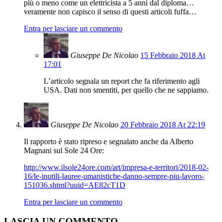
più o meno come un elettricista a 5 anni dal diploma…
veramente non capisco il senso di questi articoli fuffa…
Entra per lasciare un commento
Giuseppe De Nicolao
15 Febbraio 2018 At
17:01
L’articolo segnala un report che fa riferimento agli
USA. Dati non smentiti, per quello che ne sappiamo.
Giuseppe De Nicolao
20 Febbraio 2018 At 22:19
Il rapporto è stato ripreso e segnalato anche da Alberto
Magnani sul Sole 24 Ore:
http://www.ilsole24ore.com/art/impresa-e-territori/2018-02-
16/le-inutili-lauree-umanistiche-danno-sempre-piu-lavoro-
151036.shtml?uuid=AE82cT1D
Entra per lasciare un commento
LASCIA UN COMMENTO