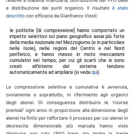
relative a stabilità finanziaria, distribuzione del FFO base
e distribuzione dei punti organico. Il risultato
è stato
descritto
con efficacia da Gianfranco Viesti:
le politiche [di compressione] hanno comportato un
impatto selettivo sul piano geografico assai più forte
della media nazionale nel Mezzogiorno (e in particolare
nelle Isole), nelle regioni del Centro e nel Nord
periferico; e hanno messo in moto meccanismi
cumulativi nel tempo, per cui gli scarti che si sono
creati all’interno del sistema tendono
automaticamente ad ampliarsi (si veda
qui
).
La compressione selettiva e cumulativa è avvenuta,
ovviamente e soprattutto, in riferimento agli organici
degli atenei. Di conseguenza distribuire le ‘risorse
premiali’ ogni anno in proporzione alla dimensione degli
atenei ha finito per rafforzare il processo per cui atenei in
decrescita dimensionale più marcata hanno visto
diminuire non solo l’FFO base, ma anche la ‘parte