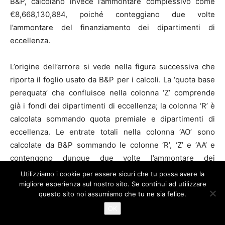
B&P, calcolano invece l’ammontare complessivo come
€8,668,130,884, poiché conteggiano due volte
l’ammontare del finanziamento dei dipartimenti di
eccellenza.
L’origine dell’errore si vede nella figura successiva che
riporta il foglio usato da B&P per i calcoli. La ‘quota base
perequata’ che confluisce nella colonna ‘Z’ comprende
già i fondi dei dipartimenti di eccellenza; la colonna ‘R’ è
calcolata sommando quota premiale e dipartimenti di
eccellenza. Le entrate totali nella colonna ‘AO’ sono
calcolate da B&P sommando le colonne ‘R’, ‘Z’ e ‘AA’ e
contengono dunque due volte l’ammontare dei
finanziamenti per i dipartimenti di eccellenza.
Utilizziamo i cookie per essere sicuri che tu possa avere la
migliore esperienza sul nostro sito. Se continui ad utilizzare
questo sito noi assumiamo che tu ne sia felice.
2) B&P hanno calcolato in modo errato la composizione
OK
delle entrate delle università italiane.