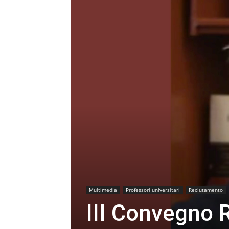
Multimedia
Professori universitari
Reclutamento
III Convegno Ro