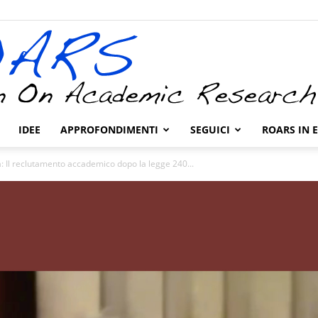
IDEE
APPROFONDIMENTI
SEGUICI
ROARS IN 
ROARS
a: Il reclutamento accademico dopo la legge 240...