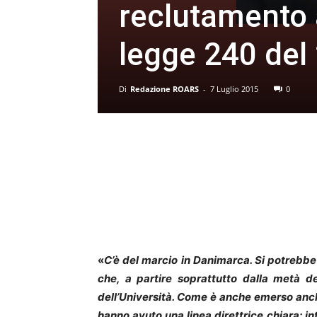
reclutamento
legge 240 del
Di
Redazione ROARS
-
7 Luglio 2015
0
«
C’è del marcio in Danimarca. Si potrebb
che, a partire soprattutto dalla metà de
dell’Università. Come è anche emerso anche
hanno avuto una linea direttrice chiara: in