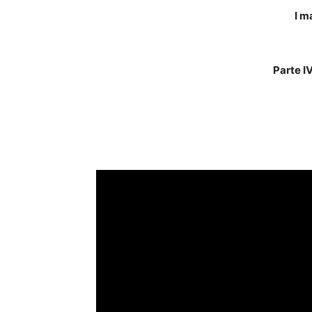
I m
Parte I