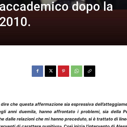
 accademico dopo la
 2010.
e dire che questa affermazione sia espressiva dell’atteggiam
gli anni duemila, hanno affrontato i problemi, sia della 
 dalle relazioni che mi hanno preceduto, si è trattato di lin
terventi di carattere punitivo
». Così inizia l’intervento di Ale