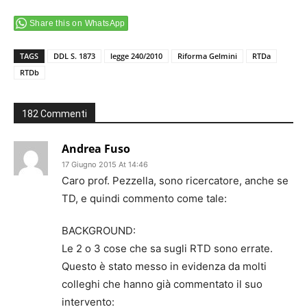
Share this on WhatsApp
TAGS
DDL S. 1873
legge 240/2010
Riforma Gelmini
RTDa
RTDb
182 Commenti
Andrea Fuso
17 Giugno 2015 At 14:46
Caro prof. Pezzella, sono ricercatore, anche se
TD, e quindi commento come tale:
BACKGROUND:
Le 2 o 3 cose che sa sugli RTD sono errate.
Questo è stato messo in evidenza da molti
colleghi che hanno già commentato il suo
intervento: