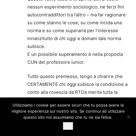
nessun esperimento sociologico, ne terzi fini
autocontraddittori tra l’altro – ma far ragionare
su come stanno le cose, su come incida una
norma e su come superarla per l’interesse
innanzitutto di chi oggi e domani tale norma
subisce.
E un possibile superamento è nella proposta
CUN del professore iunior.
Tutto questo premesso, tengo a chiarire che
CERTAMENTE chi oggi subisce la condizione a
conto alla rovescia da RTDa merita tutta la
nostra attenzione ed ha la mia (per quanto
Utilizziamo i cookie per essere sicuri che tu possa avere la
possa contare) solidarietà. Ma questi colleghi
migliore esperienza sul nostro sito. Se continui ad utilizzare
oggi saranno aiutati solo da una vera iniezione
questo sito noi assumiamo che tu ne sia felice.
di risorse nel sistema e non certo dalla difesa
OK
della 240.