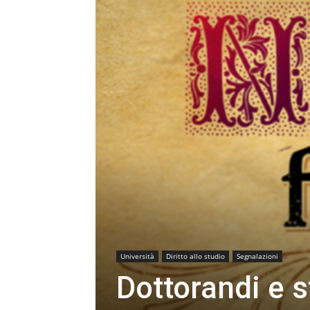
Università
Diritto allo studio
Segnalazioni
Dottorandi e 