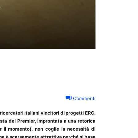
e
Commenti
cercatori italiani vincitori di progetti ERC.
ta del Premier, improntata a una retorica
r il momento), non coglie la necessità di
liana è scarsamente attrattiva perché si basa