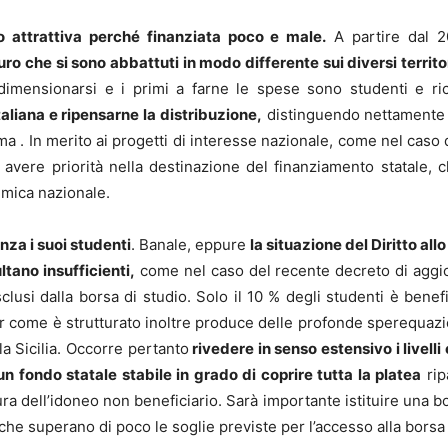
co attrattiva perché finanziata poco e male.
A partire dal 2
uro che si sono abbattuti in modo differente sui diversi territ
imensionarsi e i primi a farne le spese sono studenti e ric
taliana e ripensarne la distribuzione,
distinguendo nettamente q
stema . In merito ai progetti di interesse nazionale, come nel cas
 avere priorità nella destinazione del finanziamento statale, 
emica nazionale.
enza i suoi studenti
. Banale, eppure
la situazione del Diritto al
tano insufficienti,
come nel caso del recente decreto di aggio
clusi dalla borsa di studio. Solo il 10 % degli studenti è benefi
per come è strutturato inoltre produce delle profonde sperequazi
a Sicilia. Occorre pertanto
rivedere in senso estensivo i livelli
 un fondo statale stabile in grado di coprire tutta la platea
rip
ra dell’idoneo non beneficiario. Sarà importante istituire una bo
che superano di poco le soglie previste per l’accesso alla borsa 