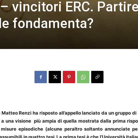
– vincitori ERC. Partir
alle fondamenta?
o Matteo Renzi ha risposto all’appello lanciato da un gruppo di ri
 una visione più ampia di quella mostrata dalla prima rispos
i misure episodiche (alcune peraltro soltanto annunciate pe
riassumibili in quattro tesi. La prima tesi è che l’Università ita