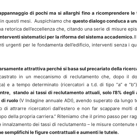
ppannaggio di pochi ma si allarghi fino a ricomprendere le
ze in questi mesi. Auspichiamo che
questo dialogo conduca a una
a retorica dell’eccellenza che, citando una serie di misure epi
 interventi sistematici per la riforma del sistema accademico.
I
nti urgenti per le fondamenta dell’edificio, interventi senza i qu
carsamente attrattiva perché si basa sul precariato della ricerc
ncastrato in un meccanismo di reclutamento che, dopo il d
a) e a tempo determinato (ricercatori a t.d. di tipo “a” e “b”)
tre, stando ai tassi di reclutamento attuali, solo l’8% degli 
 di ruolo
(V Indagine annuale ADI), avendo superato da lungo t
i attrarre ricercatori dall’estero e non far scappare molti dei
ppo della propria carriera.” Riteniamo che il primo passo per ra
e innalzamento dei tassi di reclutamento – le misure contenute n
e semplifichi le figure contrattuali e aumenti le tutele.