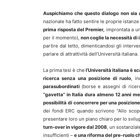
Auspichiamo che questo dialogo non sia a
nazionale ha fatto sentire le proprie istan
prima risposta del Premier,
improntata a un
per il momento),
non coglie la necessità di
partire dal tetto, dimenticandosi gli interve
parlare di attrattività dell’Università italiana.
La prima tesi è che
l’Università italiana è s
ricerca senza una posizione di ruolo
, i
parasubordinati
(borse e assegni di ricerc
“gavetta” in Italia dura almeno 12 anni men
possibilità di concorrere per una posizione
dei fondi ERC quando scrivono “Allo scopo d
presentare loro un piano chiaro per lo svilu
turn-over in vigore dal 2008
, un sostanzial
insufficienti –
e una riforma del pre-ruolo ch