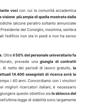
 tante voci
con cui la comunità accademica
 visione più ampia di quella mostrata dalla
sodiche (alcune peraltro soltanto annunciate
l Presidente del Consiglio, insomma, sembra
ali l’edificio non sta in piedi e non ha senso
a.
Oltre
il 50% del personale universitario fa
ottorato, prevede una
giungla di contratti
. Al netto dei periodi di lavoro gratuito,
la
attuali 14.400 assegnisti di ricerca avrà la
empo i 40 anni. Concordiamo con i vincitori
 migliori ricercatori italiani, è necessario
ggiungere questo obiettivo sia
lo sblocco del
ell’ultima legge di stabilità sono largamente