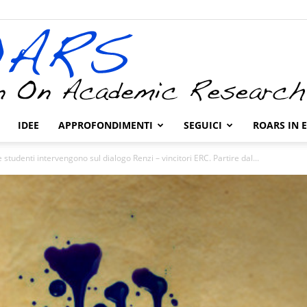
IDEE
APPROFONDIMENTI
SEGUICI
ROARS IN 
ROARS
 studenti intervengono sul dialogo Renzi – vincitori ERC. Partire dal...