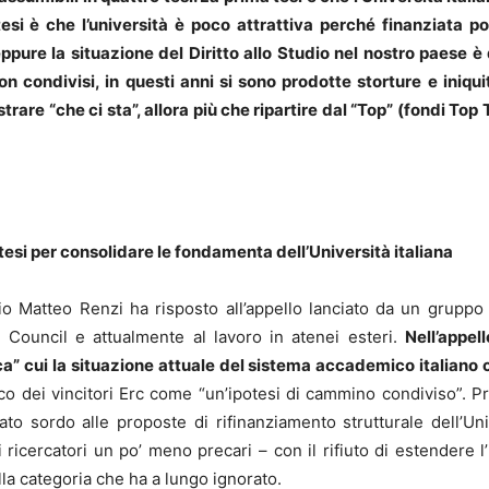
tesi è che l’università è poco attrattiva perché finanziata p
, eppure la situazione del Diritto allo Studio nel nostro paese
on condivisi, in questi anni si sono prodotte storture e iniqui
are “che ci sta”, allora più che ripartire dal “Top” (fondi Top 
tesi per consolidare le fondamenta dell’Università italiana
o Matteo Renzi ha risposto all’appello lanciato da un gruppo di 
h Council e attualmente al lavoro in atenei esteri.
Nell’appel
” cui la situazione attuale del sistema accademico italiano co
ico dei vincitori Erc come “un’ipotesi di cammino condiviso”. Pr
o sordo alle proposte di rifinanziamento strutturale dell’Uni
i ricercatori un po’ meno precari – con il rifiuto di estendere
la categoria che ha a lungo ignorato.