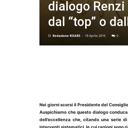
dialogo Renzi 
dal “top” o d
Di
Redazione ROARS
-
18 Aprile 2016
0
Nei giorni scorsi il Presidente del Consigli
Auspichiamo che questo dialogo conduca a
dell’eccellenza che, citando una serie d
interventi sistematici, le cui ragioni sono 