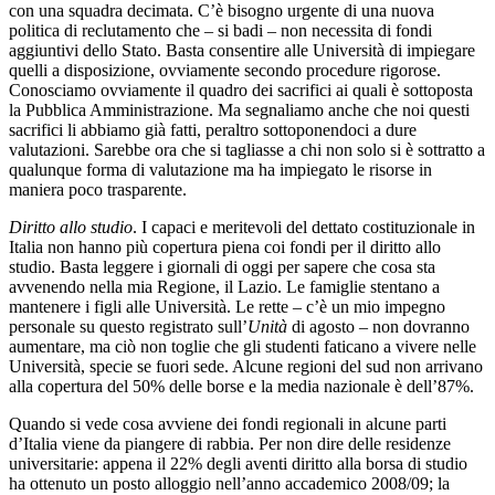
con una squadra decimata. C’è bisogno urgente di una nuova
politica di reclutamento che – si badi – non necessita di fondi
aggiuntivi dello Stato. Basta consentire alle Università di impiegare
quelli a disposizione, ovviamente secondo procedure rigorose.
Conosciamo ovviamente il quadro dei sacrifici ai quali è sottoposta
la Pubblica Amministrazione. Ma segnaliamo anche che noi questi
sacrifici li abbiamo già fatti, peraltro sottoponendoci a dure
valutazioni. Sarebbe ora che si tagliasse a chi non solo si è sottratto a
qualunque forma di valutazione ma ha impiegato le risorse in
maniera poco trasparente.
Diritto allo studio
. I capaci e meritevoli del dettato costituzionale in
Italia non hanno più copertura piena coi fondi per il diritto allo
studio. Basta leggere i giornali di oggi per sapere che cosa sta
avvenendo nella mia Regione, il Lazio. Le famiglie stentano a
mantenere i figli alle Università. Le rette – c’è un mio impegno
personale su questo registrato sull’
Unità
di agosto – non dovranno
aumentare, ma ciò non toglie che gli studenti faticano a vivere nelle
Università, specie se fuori sede. Alcune regioni del sud non arrivano
alla copertura del 50% delle borse e la media nazionale è dell’87%.
Quando si vede cosa avviene dei fondi regionali in alcune parti
d’Italia viene da piangere di rabbia. Per non dire delle residenze
universitarie: appena il 22% degli aventi diritto alla borsa di studio
ha ottenuto un posto alloggio nell’anno accademico 2008/09; la