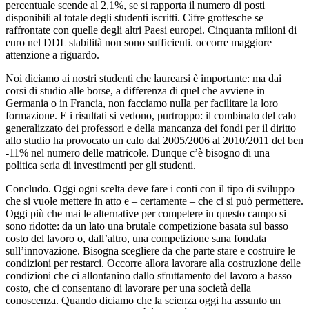
percentuale scende al 2,1%, se si rapporta il numero di posti
disponibili al totale degli studenti iscritti. Cifre grottesche se
raffrontate con quelle degli altri Paesi europei. Cinquanta milioni di
euro nel DDL stabilità non sono sufficienti. occorre maggiore
attenzione a riguardo.
Noi diciamo ai nostri studenti che laurearsi è importante: ma dai
corsi di studio alle borse, a differenza di quel che avviene in
Germania o in Francia, non facciamo nulla per facilitare la loro
formazione. E i risultati si vedono, purtroppo: il combinato del calo
generalizzato dei professori e della mancanza dei fondi per il diritto
allo studio ha provocato un calo dal 2005/2006 al 2010/2011 del ben
-11% nel numero delle matricole. Dunque c’è bisogno di una
politica seria di investimenti per gli studenti.
Concludo. Oggi ogni scelta deve fare i conti con il tipo di sviluppo
che si vuole mettere in atto e – certamente – che ci si può permettere.
Oggi più che mai le alternative per competere in questo campo si
sono ridotte: da un lato una brutale competizione basata sul basso
costo del lavoro o, dall’altro, una competizione sana fondata
sull’innovazione. Bisogna scegliere da che parte stare e costruire le
condizioni per restarci. Occorre allora lavorare alla costruzione delle
condizioni che ci allontanino dallo sfruttamento del lavoro a basso
costo, che ci consentano di lavorare per una società della
conoscenza. Quando diciamo che la scienza oggi ha assunto un