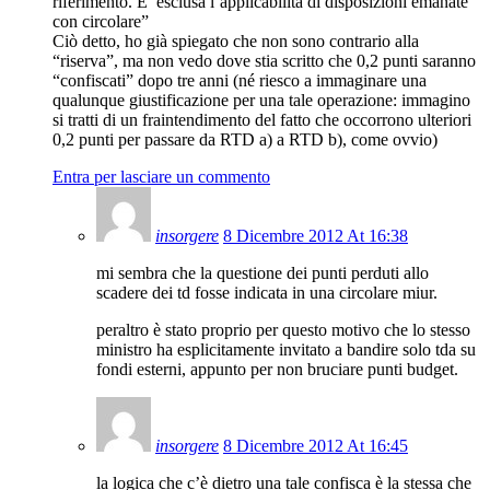
riferimento. E’ esclusa l’applicabilità di disposizioni emanate
con circolare”
Ciò detto, ho già spiegato che non sono contrario alla
“riserva”, ma non vedo dove stia scritto che 0,2 punti saranno
“confiscati” dopo tre anni (né riesco a immaginare una
qualunque giustificazione per una tale operazione: immagino
si tratti di un fraintendimento del fatto che occorrono ulteriori
0,2 punti per passare da RTD a) a RTD b), come ovvio)
Entra per lasciare un commento
insorgere
8 Dicembre 2012 At 16:38
mi sembra che la questione dei punti perduti allo
scadere dei td fosse indicata in una circolare miur.
peraltro è stato proprio per questo motivo che lo stesso
ministro ha esplicitamente invitato a bandire solo tda su
fondi esterni, appunto per non bruciare punti budget.
insorgere
8 Dicembre 2012 At 16:45
la logica che c’è dietro una tale confisca è la stessa che