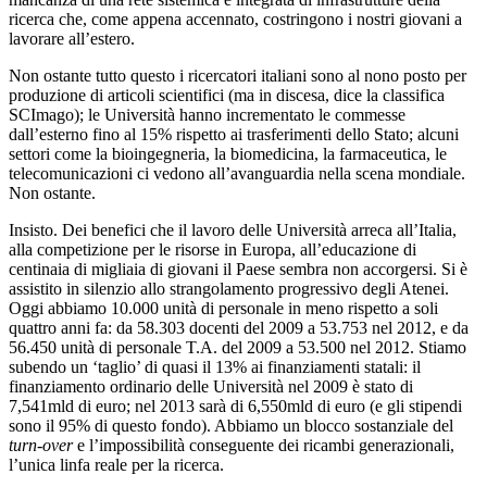
ricerca che, come appena accennato, costringono i nostri giovani a
lavorare all’estero.
Non ostante tutto questo i ricercatori italiani sono al nono posto per
produzione di articoli scientifici (ma in discesa, dice la classifica
SCImago); le Università hanno incrementato le commesse
dall’esterno fino al 15% rispetto ai trasferimenti dello Stato; alcuni
settori come la bioingegneria, la biomedicina, la farmaceutica, le
telecomunicazioni ci vedono all’avanguardia nella scena mondiale.
Non ostante.
Insisto. Dei benefici che il lavoro delle Università arreca all’Italia,
alla competizione per le risorse in Europa, all’educazione di
centinaia di migliaia di giovani il Paese sembra non accorgersi. Si è
assistito in silenzio allo strangolamento progressivo degli Atenei.
Oggi abbiamo 10.000 unità di personale in meno rispetto a soli
quattro anni fa: da 58.303 docenti del 2009 a 53.753 nel 2012, e da
56.450 unità di personale T.A. del 2009 a 53.500 nel 2012. Stiamo
subendo un ‘taglio’ di quasi il 13% ai finanziamenti statali: il
finanziamento ordinario delle Università nel 2009 è stato di
7,541mld di euro; nel 2013 sarà di 6,550mld di euro (e gli stipendi
sono il 95% di questo fondo). Abbiamo un blocco sostanziale del
turn-over
e l’impossibilità conseguente dei ricambi generazionali,
l’unica linfa reale per la ricerca.