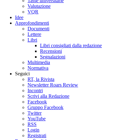
Tasse universitarie
Valutazione
VQR
Idee
Approfondimenti
Documenti
Lettere
Libri
Libri consigliati dalla redazione
Recensioni
Segnalazioni
Multimedia
Normativa
Seguici
RT, la Rivista
Newsletter Roars Review
Incontri
Scrivi alla Redazione
Facebook
Gruppo Facebook
Twitter
YouTube
RSS
Login
Registrati