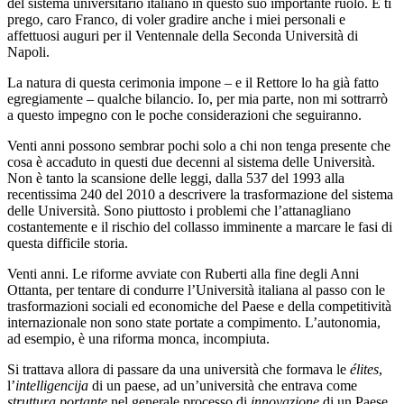
del sistema universitario italiano in questo suo importante ruolo. E ti
prego, caro Franco, di voler gradire anche i miei personali e
affettuosi auguri per il Ventennale della Seconda Università di
Napoli.
La natura di questa cerimonia impone – e il Rettore lo ha già fatto
egregiamente – qualche bilancio. Io, per mia parte, non mi sottrarrò
a questo impegno con le poche considerazioni che seguiranno.
Venti anni possono sembrar pochi solo a chi non tenga presente che
cosa è accaduto in questi due decenni al sistema delle Università.
Non è tanto la scansione delle leggi, dalla 537 del 1993 alla
recentissima 240 del 2010 a descrivere la trasformazione del sistema
delle Università. Sono piuttosto i problemi che l’attanagliano
costantemente e il rischio del collasso imminente a marcare le fasi di
questa difficile storia.
Venti anni. Le riforme avviate con Ruberti alla fine degli Anni
Ottanta, per tentare di condurre l’Università italiana al passo con le
trasformazioni sociali ed economiche del Paese e della competitività
internazionale non sono state portate a compimento. L’autonomia,
ad esempio, è una riforma monca, incompiuta.
Si trattava allora di passare da una università che formava le
élites
,
l’
intelligencija
di un paese, ad un’università che entrava come
struttura portante
nel generale processo di
innovazione
di un Paese