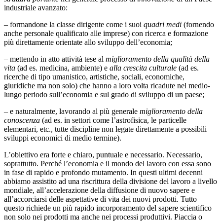
industriale avanzato:
– formandone la classe dirigente come i suoi
quadri medi
(fornendo
anche personale qualificato alle imprese) con ricerca e formazione
più direttamente orientate allo sviluppo dell’economia;
– mettendo in atto attività tese al
miglioramento della qualità della
vita
(ad es. medicina, ambiente) e
alla crescita culturale
(ad es.
ricerche di tipo umanistico, artistiche, sociali, economiche,
giuridiche ma non solo) che hanno a loro volta ricadute nel medio-
lungo periodo sull’economia e sul grado di sviluppo di un paese;
– e naturalmente, lavorando al più generale
miglioramento della
conoscenza
(ad es. in settori come l’astrofisica, le particelle
elementari, etc., tutte discipline non legate direttamente a possibili
sviluppi economici di medio termine).
L’obiettivo era forte e chiaro, puntuale e necessario. Necessario,
soprattutto. Perché l’economia e il mondo del lavoro con essa sono
in fase di rapido e profondo mutamento. In questi ultimi decenni
abbiamo assistito ad una riscrittura della divisione del lavoro a livello
mondiale, all’accelerazione della diffusione di nuovo sapere e
all’accorciarsi delle aspettative di vita dei nuovi prodotti. Tutto
questo richiede un più rapido incorporamento del sapere scientifico
non solo nei prodotti ma anche nei processi produttivi. Piaccia o