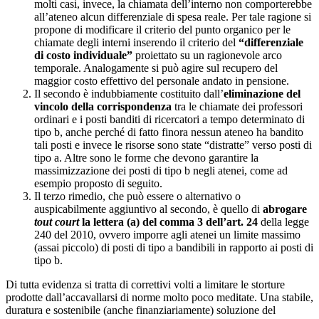
molti casi, invece, la chiamata dell’interno non comporterebbe
all’ateneo alcun differenziale di spesa reale. Per tale ragione si
propone di modificare il criterio del punto organico per le
chiamate degli interni inserendo il criterio del
“differenziale
di costo individuale”
proiettato su un ragionevole arco
temporale. Analogamente si può agire sul recupero del
maggior costo effettivo del personale andato in pensione.
Il secondo è indubbiamente costituito dall’
eliminazione del
vincolo della corrispondenza
tra le chiamate dei professori
ordinari e i posti banditi di ricercatori a tempo determinato di
tipo b, anche perché di fatto finora nessun ateneo ha bandito
tali posti e invece le risorse sono state “distratte” verso posti di
tipo a. Altre sono le forme che devono garantire la
massimizzazione dei posti di tipo b negli atenei, come ad
esempio proposto di seguito.
Il terzo rimedio, che può essere o alternativo o
auspicabilmente aggiuntivo al secondo, è quello di
abrogare
tout court
la lettera (a) del comma 3 dell’art. 24
della legge
240 del 2010, ovvero imporre agli atenei un limite massimo
(assai piccolo) di posti di tipo a bandibili in rapporto ai posti di
tipo b.
Di tutta evidenza si tratta di correttivi volti a limitare le storture
prodotte dall’accavallarsi di norme molto poco meditate. Una stabile,
duratura e sostenibile (anche finanziariamente) soluzione del