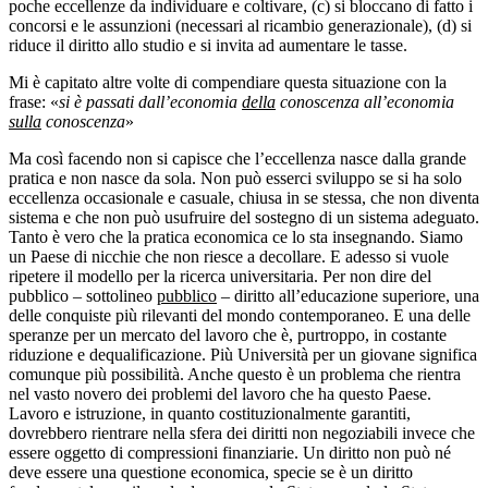
poche eccellenze da individuare e coltivare, (c) si bloccano di fatto i
concorsi e le assunzioni (necessari al ricambio generazionale), (d) si
riduce il diritto allo studio e si invita ad aumentare le tasse.
Mi è capitato altre volte di compendiare questa situazione con la
frase: «
si è passati dall’economia
della
conoscenza all’economia
sulla
conoscenza
»
Ma così facendo non si capisce che l’eccellenza nasce dalla grande
pratica e non nasce da sola. Non può esserci sviluppo se si ha solo
eccellenza occasionale e casuale, chiusa in se stessa, che non diventa
sistema e che non può usufruire del sostegno di un sistema adeguato.
Tanto è vero che la pratica economica ce lo sta insegnando. Siamo
un Paese di nicchie che non riesce a decollare. E adesso si vuole
ripetere il modello per la ricerca universitaria. Per non dire del
pubblico – sottolineo
pubblico
– diritto all’educazione superiore, una
delle conquiste più rilevanti del mondo contemporaneo. E una delle
speranze per un mercato del lavoro che è, purtroppo, in costante
riduzione e dequalificazione. Più Università per un giovane significa
comunque più possibilità. Anche questo è un problema che rientra
nel vasto novero dei problemi del lavoro che ha questo Paese.
Lavoro e istruzione, in quanto costituzionalmente garantiti,
dovrebbero rientrare nella sfera dei diritti non negoziabili invece che
essere oggetto di compressioni finanziarie. Un diritto non può né
deve essere una questione economica, specie se è un diritto