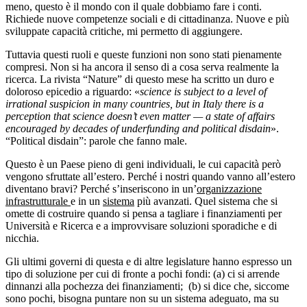
meno, questo è il mondo con il quale dobbiamo fare i conti.
Richiede nuove competenze sociali e di cittadinanza. Nuove e più
sviluppate capacità critiche, mi permetto di aggiungere.
Tuttavia questi ruoli e queste funzioni non sono stati pienamente
compresi. Non si ha ancora il senso di a cosa serva realmente la
ricerca. La rivista “Nature” di questo mese ha scritto un duro e
doloroso epicedio a riguardo: «
science is subject to a level of
irrational suspicion in many countries, but in Italy there is a
perception that science doesn’t even matter — a state of affairs
encouraged by decades of underfunding and political disdain
».
“Political disdain”: parole che fanno male.
Questo è un Paese pieno di geni individuali, le cui capacità però
vengono sfruttate all’estero. Perché i nostri quando vanno all’estero
diventano bravi? Perché s’inseriscono in un’
organizzazione
infrastrutturale
e in un
sistema
più avanzati. Quel sistema che si
omette di costruire quando si pensa a tagliare i finanziamenti per
Università e Ricerca e a improvvisare soluzioni sporadiche e di
nicchia.
Gli ultimi governi di questa e di altre legislature hanno espresso un
tipo di soluzione per cui di fronte a pochi fondi: (a) ci si arrende
dinnanzi alla pochezza dei finanziamenti; (b) si dice che, siccome
sono pochi, bisogna puntare non su un sistema adeguato, ma su