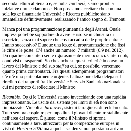
seconda lettura al Senato e, se nulla cambierà, siamo pronti a
iniziative dure e clamorose. Non possiamo accettare che con una
sola legge finanziaria Università e Ricerca pubbliche siano
smantellate definitivamente, realizzando l’antico sogno di Tremonti.
Manca poi una programmazione pluriennale degli Atenei. Quale
impresa potrebbe sopportare di avere le risorse in chiusura di
esercizio, senza mai sapere che cosa accadrà delle proprie entrate
l’anno successivo? Dunque una legge di programmazione che fissi
le cifre e le poste. C’è anche un numero: 7 miliardi (6,9 nel 2012).
Da ripartire con criteri seri e rigorosamente meritocratici. Criteri noti,
condivisi e trasparenti. So che anche su questi criteri è in corso un
lavoro del Ministro e del suo
staff
su cui, se possibile, vorremmo
quanto prima confrontarci. Fra questi adempimenti programmatori
c’è n’è uno particolarmente urgente: l’attuazione della delega sul
riordino dei rapporti fra Università e Servizio Sanitario nazionale su
cui mi permetto di sollecitare il Ministro.
Ricambio
. Oggi le Università stanno invecchiando con una rapidità
impressionante. Le uscite dal sistema per limiti di età non sono
rimpiazzate. Vincoli al
turn-over
, sistemi farraginosi di reclutamento.
Tutto sembra cospirare per impedire ai giovani di entrare stabilmente
nell’area del sapere. È giusto, come il Ministro ci sprona
continuamente a fare, attrezzarci per la competizione europea in
vista di
Horizon 2020
ma a quella scadenza non possiamo arrivare