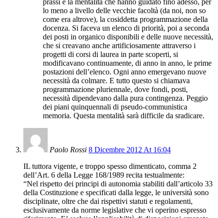
prassi e la mentalità che hanno guidato fino adesso, per
lo meno a livello delle vecchie facoltà (da noi, non so
come era altrove), la cosiddetta programmazione della
docenza. Si faceva un elenco di priorità, poi a seconda
dei posti in organico disponibili e delle nuove necessità,
che si creavano anche artificiosamente attraverso i
progetti di corsi di laurea in parte scoperti, si
modificavano continuamente, di anno in anno, le prime
postazioni dell’elenco. Ogni anno emergevano nuove
necessità da colmare. E tutto questo si chiamava
programmazione pluriennale, dove fondi, posti,
necessità dipendevano dalla pura contingenza. Peggio
dei piani quinquennali di pseudo-communistica
memoria. Questa mentalità sarà difficile da sradicare.
Paolo Rossi
8 Dicembre 2012 At 16:04
IL tuttora vigente, e troppo spesso dimenticato, comma 2
dell’Art. 6 della Legge 168/1989 recita testualmente:
“Nel rispetto dei principi di autonomia stabiliti dall’articolo 33
della Costituzione e specificati dalla legge, le università sono
disciplinate, oltre che dai rispettivi statuti e regolamenti,
esclusivamente da norme legislative che vi operino espresso