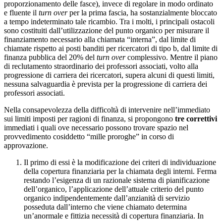
proporzionamento delle fasce), invece di regolare in modo ordinato
e fluente il
turn over
per la prima fascia, ha sostanzialmente bloccato
a tempo indeterminato tale ricambio. Tra i molti, i principali ostacoli
sono costituiti dall’utilizzazione del punto organico per misurare il
finanziamento necessario alla chiamata “interna”, dal limite di
chiamate rispetto ai posti banditi per ricercatori di tipo b, dal limite di
finanza pubblica del 20% del
turn over
complessivo. Mentre il piano
di reclutamento straordinario dei professori associati, volto alla
progressione di carriera dei ricercatori, supera alcuni di questi limiti,
nessuna salvaguardia è prevista per la progressione di carriera dei
professori associati.
Nella consapevolezza della difficoltà di intervenire nell’immediato
sui limiti imposti per ragioni di finanza, si propongono
tre correttivi
immediati i quali ove necessario possono trovare spazio nel
provvedimento cosiddetto “mille proroghe” in corso di
approvazione.
Il primo di essi è la modificazione dei criteri di individuazione
della copertura finanziaria per la chiamata degli interni. Ferma
restando l’esigenza di un razionale sistema di pianificazione
dell’organico, l’applicazione dell’attuale criterio del punto
organico indipendentemente dall’anzianità di servizio
posseduta dall’interno che viene chiamato determina
un’anormale e fittizia necessità di copertura finanziaria. In