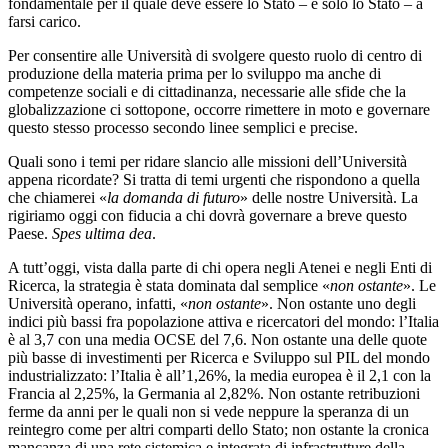
fondamentale per il quale deve essere lo Stato – e solo lo Stato – a
farsi carico.
Per consentire alle Università di svolgere questo ruolo di centro di
produzione della materia prima per lo sviluppo ma anche di
competenze sociali e di cittadinanza, necessarie alle sfide che la
globalizzazione ci sottopone, occorre rimettere in moto e governare
questo stesso processo secondo linee semplici e precise.
Quali sono i temi per ridare slancio alle missioni dell’Università
appena ricordate? Si tratta di temi urgenti che rispondono a quella
che chiamerei «
la domanda di futuro
» delle nostre Università. La
rigiriamo oggi con fiducia a chi dovrà governare a breve questo
Paese.
Spes ultima dea
.
A tutt’oggi, vista dalla parte di chi opera negli Atenei e negli Enti di
Ricerca, la strategia è stata dominata dal semplice «
non ostante
». Le
Università operano, infatti, «
non ostante
». Non ostante uno degli
indici più bassi fra popolazione attiva e ricercatori del mondo: l’Italia
è al 3,7 con una media OCSE del 7,6. Non ostante una delle quote
più basse di investimenti per Ricerca e Sviluppo sul PIL del mondo
industrializzato: l’Italia è all’1,26%, la media europea è il 2,1 con la
Francia al 2,25%, la Germania al 2,82%. Non ostante retribuzioni
ferme da anni per le quali non si vede neppure la speranza di un
reintegro come per altri comparti dello Stato; non ostante la cronica
mancanza di una rete sistemica e integrata di infrastrutture della