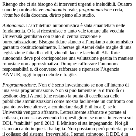
Ritengo che ci sia bisogno di interventi urgenti e ineludibili. Quattro
sono le parole-chiave:
autonomia
reale,
programmazione
certa,
ricambio
della docenza,
diritto
pieno allo studio.
Autonomia
. L’architettura autonomistica è stata smantellata nelle
fondamenta. O la si ricostruisce o tanto vale tornare alla vecchia
Università gentiliana con tanto di centralizzazione e
burocratizzazione. Bisogna ridare slancio all’impianto autonomistico
garantito costituzionalmente. Liberare gli Atenei dalle maglie di una
legislazione fatta di cavilli, vincoli, lacci e lacciuoli. Alla forte
autonomia deve poi corrispondere una valutazione gestita in maniera
robusta e non approssimativa. Dunque: rafforzare l’autonoma
responsabilità e, di converso, rafforzare e ripensare l’Agenzia
ANVUR, oggi troppo debole e fragile.
Programmazione
. Non c’è serio investimento se non all’interno di
una seria programmazione. Non si può lamentare la difficoltà di
gestione degli Atenei (che restano la punta di eccellenza delle
pubbliche amministrazioni come mostra facilmente un confronto con
quanto avviene altrove, a cominciare dagli Enti locali), se le
Università vengono affamate. Letteralmente affamate e portate al
collasso, come sta avvenendo in questi giorni se non si interverrà sul
DDL “stabilità” per il 2013. Il Ministro si sta impegnando. Noi gli
siamo accanto in questa battaglia. Non possiamo però perderla, pena
il collasso del sistema. Irreversibile. I tempi stringono. Il DDL è in