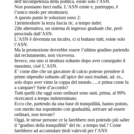
dell’incompetenza della politica, esiste solo l’ASN.
Non possiamo farci nulla. L’ASN esiste e, purtroppo, è
l’unico modo per strutturarsi.
A questo punto le soluzioni sono 2:
1)reintrodurre la terza fascia ric. a tempo indet.
2)In alternativa, un sistema di ingresso graduale che, però
prescinda dall’ASN.
L’ASN è diventata un incubo, ci si buttano tutti, esiste solo
l’ASN.
Ma la promozione dovrebbe essere l’ultimo gradino partendo
dal reclutamento, non viceversa.
Invece, ora uno si struttura soltanto dopo aver conseguito il
massimo, cioè L’ASN.
E’ come dire che un giocatore di calcio potesse prendere il
primo stipendio soltanto all’apice dei suoi risultati, ad. es.,
solo dopo aver vinto la coppa del mondo…..e prima come fa
a campare? Siete d’accordo?
Tutti quelli che oggi sono ordinari sono stati, prima, al 99%
ricercatori a tempo indeterminato.
Ecco che, partendo da una base di tranquillità, hanno potuto,
con merito ma soprattutto con gradualità, arrivare ad essere
ordinari, non trovate?
Oggi, le stesse persone ce la farebbero non potendo più salire
il “gradino della tranquillità” del ric. a tempo ind.? Come
farebbero ad accumulare titoli valevoli per l’ANS