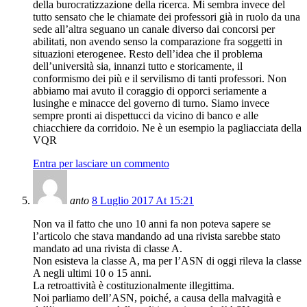
della burocratizzazione della ricerca. Mi sembra invece del
tutto sensato che le chiamate dei professori già in ruolo da una
sede all’altra seguano un canale diverso dai concorsi per
abilitati, non avendo senso la comparazione fra soggetti in
situazioni eterogenee. Resto dell’idea che il problema
dell’università sia, innanzi tutto e storicamente, il
conformismo dei più e il servilismo di tanti professori. Non
abbiamo mai avuto il coraggio di opporci seriamente a
lusinghe e minacce del governo di turno. Siamo invece
sempre pronti ai dispettucci da vicino di banco e alle
chiacchiere da corridoio. Ne è un esempio la pagliacciata della
VQR
Entra per lasciare un commento
anto
8 Luglio 2017 At 15:21
Non va il fatto che uno 10 anni fa non poteva sapere se
l’articolo che stava mandando ad una rivista sarebbe stato
mandato ad una rivista di classe A.
Non esisteva la classe A, ma per l’ASN di oggi rileva la classe
A negli ultimi 10 o 15 anni.
La retroattività è costituzionalmente illegittima.
Noi parliamo dell’ASN, poiché, a causa della malvagità e