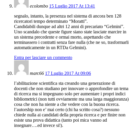
ecolombo
15 Luglio 2017 At 13:41
segnalo, intanto, la presenza nel sistema di ancora ben 128
ricercatori tempo determinato “Moratti”.
Candidabili dunque ad altri 12 anni di precariato “Gelmini”.
Uno scandalo che queste figure siano state lasciate marcire in
un sistema precedente e ormai morto, aspettando che
terminassero i contratti senza fare nulla (che ne so, trasformarli
automaticamente in un RTDa Gelmini).
Entra per lasciare un commento
marc66
17 Luglio 2017 At 09:06
l’abilitazione scientifica sta creando una generazione di
docenti che non studiano per innovare o approfondire un tema
di ricerca ma si impegnano solo per aumentare i propri indici
bibliometrici (non tutti ovviamente ma una larga maggioranza)
cosa che non ha niente a che vedere con la buona ricerca.
l’autorship non e’ mai certo (chi ha scritto cosa?) nessuno
chiede nulla ai candidati della propria ricerca e per finire non
esiste una prova didattica (tanto poi mica vanno ad
insegnare….ed invece si!).