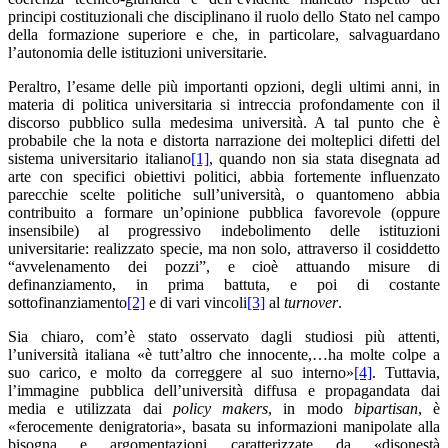
principi costituzionali che disciplinano il ruolo dello Stato nel campo
della formazione superiore e che, in particolare, salvaguardano
l’autonomia delle istituzioni universitarie.
Peraltro, l’esame delle più importanti opzioni, degli ultimi anni, in
materia di politica universitaria si intreccia profondamente con il
discorso pubblico sulla medesima università. A tal punto che è
probabile che la nota e distorta narrazione dei molteplici difetti del
sistema universitario italiano
[1]
, quando non sia stata disegnata ad
arte con specifici obiettivi politici, abbia fortemente influenzato
parecchie scelte politiche sull’università, o quantomeno abbia
contribuito a formare un’opinione pubblica favorevole (oppure
insensibile) al progressivo indebolimento delle istituzioni
universitarie: realizzato specie, ma non solo, attraverso il cosiddetto
“avvelenamento dei pozzi”, e cioè attuando misure di
definanziamento, in prima battuta, e poi di costante
sottofinanziamento
[2]
e di vari vincoli
[3]
al
turnover
.
Sia chiaro, com’è stato osservato dagli studiosi più attenti,
l’università italiana «è tutt’altro che innocente,…ha molte colpe a
suo carico, e molto da correggere al suo interno»
[4]
. Tuttavia,
l’immagine pubblica dell’università diffusa e propagandata dai
media e utilizzata dai
policy makers
, in modo
bipartisan
, è
«ferocemente denigratoria», basata su informazioni manipolate alla
bisogna e argomentazioni caratterizzate da «disonestà