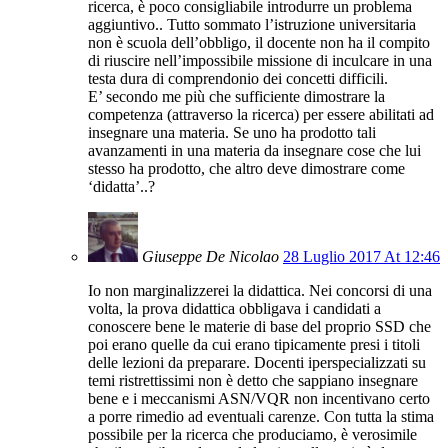
ricerca, è poco consigliabile introdurre un problema
aggiuntivo.. Tutto sommato l’istruzione universitaria
non è scuola dell’obbligo, il docente non ha il compito
di riuscire nell’impossibile missione di inculcare in una
testa dura di comprendonio dei concetti difficili.
E’ secondo me più che sufficiente dimostrare la
competenza (attraverso la ricerca) per essere abilitati ad
insegnare una materia. Se uno ha prodotto tali
avanzamenti in una materia da insegnare cose che lui
stesso ha prodotto, che altro deve dimostrare come
‘didatta’..?
Giuseppe De Nicolao
28 Luglio 2017 At 12:46
Io non marginalizzerei la didattica. Nei concorsi di una
volta, la prova didattica obbligava i candidati a
conoscere bene le materie di base del proprio SSD che
poi erano quelle da cui erano tipicamente presi i titoli
delle lezioni da preparare. Docenti iperspecializzati su
temi ristrettissimi non è detto che sappiano insegnare
bene e i meccanismi ASN/VQR non incentivano certo
a porre rimedio ad eventuali carenze. Con tutta la stima
possibile per la ricerca che produciamo, è verosimile