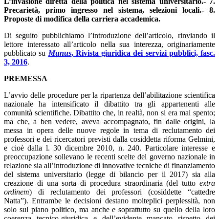
L’invasione diretta della politica nel sistema universitario.- 7.
Precarietà, primo ingresso nel sistema, selezioni locali.- 8.
Proposte di modifica della carriera accademica.
Di seguito pubblichiamo l’introduzione dell’articolo, rinviando il
lettore interessato all’articolo nella sua interezza, originariamente
pubblicato su
Munus
, Rivista giuridica dei servizi pubblici, fasc.
3, 2016
.
PREMESSA
L’avvio delle procedure per la ripartenza dell’abilitazione scientifica
nazionale ha intensificato il dibattito tra gli appartenenti alle
comunità scientifiche. Dibattito che, in realtà, non si era mai spento;
ma che, a ben vedere, aveva accompagnato, fin dalle origini, la
messa in opera delle nuove regole in tema di reclutamento dei
professori e dei ricercatori previsti dalla cosiddetta riforma Gelmini,
e cioè dalla l. 30 dicembre 2010, n. 240. Particolare interesse e
preoccupazione sollevano le recenti scelte del governo nazionale in
relazione sia all’introduzione di innovative tecniche di finanziamento
del sistema universitario (legge di bilancio per il 2017) sia alla
creazione di una sorta di procedura straordinaria (del tutto
extra
ordinem
) di reclutamento dei professori (cosiddette “cattedre
Natta”). Entrambe le decisioni destano molteplici perplessità, non
solo sul piano politico, ma anche e soprattutto su quello della loro
coerenza tecnico-giuridica e dell’evidente mancato rispetto dei