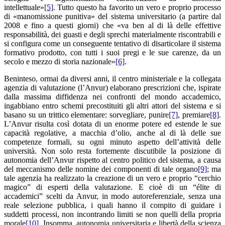
intellettuale»
[5]
. Tutto questo ha favorito un vero e proprio processo
di «manomissione punitiva» del sistema universitario (a partire dal
2008 e fino a questi giorni) che «va ben al di là delle effettive
responsabilità, dei guasti e degli sprechi materialmente riscontrabili e
si configura come un conseguente tentativo di disarticolare il sistema
formativo prodotto, con tutti i suoi pregi e le sue carenze, da un
secolo e mezzo di storia nazionale»
[6]
.
Beninteso, ormai da diversi anni, il centro ministeriale e la collegata
agenzia di valutazione (l’Anvur) elaborano prescrizioni che, ispirate
dalla massima diffidenza nei confronti del mondo accademico,
ingabbiano entro schemi precostituiti gli altri attori del sistema e si
basano su un trittico elementare: sorvegliare, punire
[7]
, premiare
[8]
.
L’Anvur risulta così dotata di un enorme potere ed estende le sue
capacità regolative, a macchia d’olio, anche al di là delle sue
competenze formali, su ogni minuto aspetto dell’attività delle
università. Non solo resta fortemente discutibile la posizione di
autonomia dell’Anvur rispetto al centro politico del sistema, a causa
del meccanismo delle nomine dei componenti di tale organo
[9]
; ma
tale agenzia ha realizzato la creazione di un vero e proprio “cerchio
magico” di esperti della valutazione. E cioè di un “élite di
accademici” scelti da Anvur, in modo autoreferenziale, senza una
reale selezione pubblica, i quali hanno il compito di guidare i
suddetti processi, non incontrando limiti se non quelli della propria
morale
[10]
. Insomma, autonomia universitaria e libertà della scienza