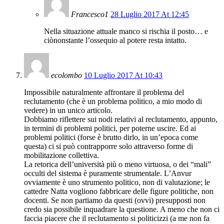
Francesco1
28 Luglio 2017 At 12:45
Nella situazione attuale manco si rischia il posto… e
ciònonstante l’ossequio al potere resta intatto.
ecolombo
10 Luglio 2017 At 10:43
Impossibile naturalmente affrontare il problema del
reclutamento (che è un problema politico, a mio modo di
vedere) in un unico articolo.
Dobbiamo riflettere sui nodi relativi al reclutamento, appunto,
in termini di problemi politici, per poterne uscire. Ed ai
problemi politici (forse è brutto dirlo, in un’epoca come
questa) ci si può contrapporre solo attraverso forme di
mobilitazione collettiva.
La retorica dell’università più o meno virtuosa, o dei “mali”
occulti del sistema è puramente strumentale. L’Anvur
ovviamente è uno strumento politico, non di valutazione; le
cattedre Natta vogliono fabbricare delle figure politiche, non
docenti. Se non partiamo da questi (ovvi) presupposti non
credo sia possibile inquadrare la questione. A meno che non ci
faccia piacere che il reclutamento si politicizzi (a me non fa