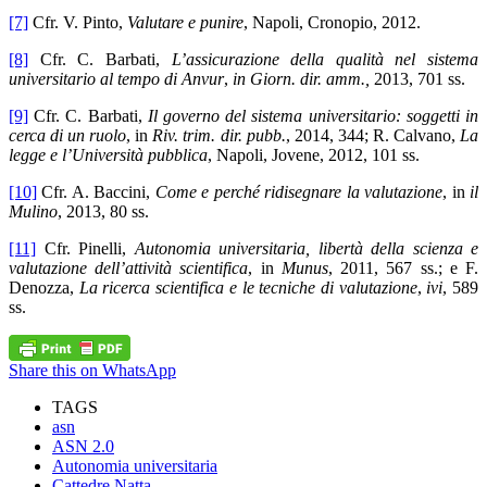
[7]
Cfr. V. Pinto,
Valutare e punire
, Napoli, Cronopio, 2012.
[8]
Cfr. C. Barbati,
L’assicurazione della qualità nel sistema
universitario al tempo di Anvur
,
in Giorn. dir. amm.,
2013, 701 ss.
[9]
Cfr. C. Barbati,
Il governo del sistema universitario: soggetti in
cerca di un ruolo
, in
Riv. trim. dir. pubb.
, 2014, 344; R. Calvano,
La
legge e l’Università pubblica
, Napoli, Jovene, 2012, 101 ss.
[10]
Cfr. A. Baccini,
Come e perché ridisegnare la valutazione
, in
il
Mulino
, 2013, 80 ss.
[11]
Cfr. Pinelli,
Autonomia universitaria, libertà della scienza e
valutazione dell’attività scientifica
, in
Munus
, 2011, 567 ss.; e F.
Denozza,
La ricerca scientifica e le tecniche di valutazione
,
ivi
, 589
ss.
Share this on WhatsApp
TAGS
asn
ASN 2.0
Autonomia universitaria
Cattedre Natta