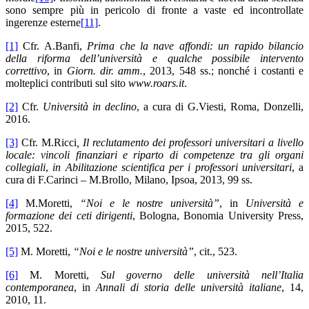
sono sempre più in pericolo di fronte a vaste ed incontrollate
ingerenze esterne
[11]
.
[1]
Cfr. A.Banfi,
Prima che la nave affondi: un rapido bilancio
della riforma dell’università e qualche possibile intervento
correttivo
, in
Giorn. dir. amm.
, 2013, 548 ss.; nonché i costanti e
molteplici contributi sul sito
www.roars.it
.
[2]
Cfr.
Università in declino
, a cura di G.Viesti, Roma, Donzelli,
2016.
[3]
Cfr. M.Ricci
, Il reclutamento dei professori universitari a livello
locale: vincoli finanziari e riparto di competenze tra gli organi
collegiali
,
in Abilitazione scientifica per i professori universitari
, a
cura di F.Carinci – M.Brollo, Milano, Ipsoa, 2013, 99 ss.
[4]
M.Moretti,
“Noi e le nostre università”
, in
Università e
formazione dei ceti dirigenti
, Bologna, Bonomia University Press,
2015, 522.
[5]
M. Moretti,
“Noi e le nostre università”
, cit., 523.
[6]
M. Moretti,
Sul governo delle università nell’Italia
contemporanea
, in
Annali di storia delle università italiane
, 14,
2010, 11.