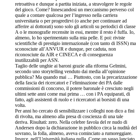
retroattiva e dunque a partita iniziata, a stravolgere le regole
del gioco. Come? Innescandosi un meccanismo perverso col
quale a contare qualcosa per l’ingresso nella carriera
universitaria o per progredirvi (o anche per continuare ad
afferire ai dottorati) sono solo gli articoli su periodici di classe
A o le monografie recensite in essi, mentre il resto è fuffa. Io,
almeno, lo ho sperimentato sulla mia pelle. E poi: riviste
scientifiche di prestigio internazionale (con tanto di ISSN) ma
sconosciute all’ANVUR e dunque, per caduta, non
riconosciute da AIR e CINECA e di conseguenza
inutilizzabili per ASN.
Taglio delle unghie ai baroni grazie alla riforma Gelmini,
secondo uno storytelling venduto dai media all’opinione
pubblica? Ma quando mai … Piuttosto, con la precarizzazione
della fascia dei ricercatori e l’eliminazione dei PA dalle
commissioni di concorso, il potere baronale è cresciuto negli
ultimi sette anni come mai prima … con i PA equiparati, di
fatto, agli assistenti di ruolo e i ricercatori ai borsisti di una
volta.
Per anni ho cercato di sensibilizzare i colleghi non dico a fini
di rivolta, ma almeno alla presa di coscienza di una tale
deriva. Risultati: zero. Nella celebre favola del re nudo di
Andersen dopo la dichiarazione in pubblico circa la nudità del
sovrano, la folla, almeno, aveva cominciato a rumoreggiare.
Invece, nell’Università italiana nulla. Come un sasso lanciato