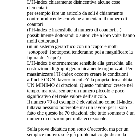
L’H-index chiaramente disincentiva alcune cose
elementari:
per esempio fare un articolo da soli è chiaramente
controproducente: conviene aumentare il numero di
coautori
(l’H-index è insensibile al numero di coautori…),
possibilmente dottorandi o autori che a loro volta hanno
molti dottorandi
(in un sistema gerarchico con un ‘capo’ e molti
‘sottoposti’ i sottoposti tenderanno poi a magnificare la
figura del ‘capo’)
L’H-index è enormemente sensibile alla gerarchia, alla
costruzione di gruppi gerarchicamente organizzati. Per
massimizzare l’H-index occorre creare le condizioni
affinché OGNI lavoro in cui c’è la propria firma abbia
UN MINIMO di citazioni. Questo ‘minimo’ cresce nel
tempo, ma resta sempre un numero piccolo e poco
significativo del reale valore dell’articolo.
Il numero 70 ad esempio è elevatissimo come H-index,
tuttavia nessuno noterebbe mai un lavoro per il solo
fatto che questo ha 70 citazioni, che tutto sommato è un
numero di citazioni per nulla eccezionale.
Sulla prova didattica non sono d’accordo, ma per un
semplice motivo: se è già problematico giudicare la