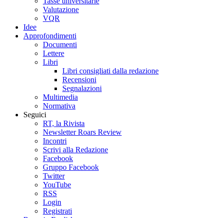
Tasse universitarie
Valutazione
VQR
Idee
Approfondimenti
Documenti
Lettere
Libri
Libri consigliati dalla redazione
Recensioni
Segnalazioni
Multimedia
Normativa
Seguici
RT, la Rivista
Newsletter Roars Review
Incontri
Scrivi alla Redazione
Facebook
Gruppo Facebook
Twitter
YouTube
RSS
Login
Registrati