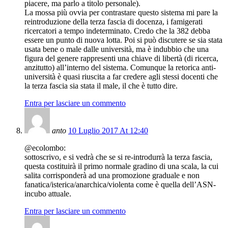
piacere, ma parlo a titolo personale).
La mossa più ovvia per contrastare questo sistema mi pare la
reintroduzione della terza fascia di docenza, i famigerati
ricercatori a tempo indeterminato. Credo che la 382 debba
essere un punto di nuova lotta. Poi si può discutere se sia stata
usata bene o male dalle università, ma è indubbio che una
figura del genere rappresenti una chiave di libertà (di ricerca,
anzitutto) all’interno del sistema. Comunque la retorica anti-
università è quasi riuscita a far credere agli stessi docenti che
la terza fascia sia stata il male, il che è tutto dire.
Entra per lasciare un commento
anto
10 Luglio 2017 At 12:40
@ecolombo:
sottoscrivo, e si vedrà che se si re-introdurrà la terza fascia,
questa costituirà il primo normale gradino di una scala, la cui
salita corrisponderà ad una promozione graduale e non
fanatica/isterica/anarchica/violenta come è quella dell’ASN-
incubo attuale.
Entra per lasciare un commento