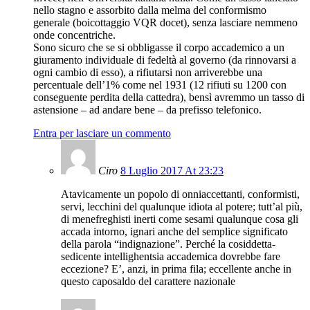
nello stagno e assorbito dalla melma del conformismo
generale (boicottaggio VQR docet), senza lasciare nemmeno
onde concentriche.
Sono sicuro che se si obbligasse il corpo accademico a un
giuramento individuale di fedeltà al governo (da rinnovarsi a
ogni cambio di esso), a rifiutarsi non arriverebbe una
percentuale dell’1% come nel 1931 (12 rifiuti su 1200 con
conseguente perdita della cattedra), bensì avremmo un tasso di
astensione – ad andare bene – da prefisso telefonico.
Entra per lasciare un commento
Ciro
8 Luglio 2017 At 23:23
Atavicamente un popolo di onniaccettanti, conformisti,
servi, lecchini del qualunque idiota al potere; tutt’al più,
di menefreghisti inerti come sesami qualunque cosa gli
accada intorno, ignari anche del semplice significato
della parola “indignazione”. Perché la cosiddetta-
sedicente intellighentsia accademica dovrebbe fare
eccezione? E’, anzi, in prima fila; eccellente anche in
questo caposaldo del carattere nazionale