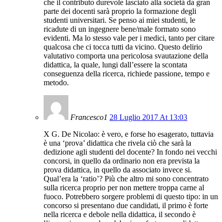
che il contributo durevole lasciato alla società da gran
parte dei docenti sarà proprio la formazione degli
studenti universitari. Se penso ai miei studenti, le
ricadute di un ingegnere bene/male formato sono
evidenti. Ma lo stesso vale per i medici, tanto per citare
qualcosa che ci tocca tutti da vicino. Questo delirio
valutativo comporta una pericolosa svautazione della
didattica, la quale, lungi dall’essere la scontata
conseguenza della ricerca, richiede passione, tempo e
metodo.
Francesco1
28 Luglio 2017 At 13:03
X G. De Nicolao: è vero, e forse ho esagerato, tuttavia
è una ‘prova’ didattica che rivela ciò che sarà la
dedizione agli studenti del docente? In fondo nei vecchi
concorsi, in quello da ordinario non era prevista la
prova didattica, in quello da associato invece si.
Qual’era la ‘ratio’? Più che altro mi sono concentrato
sulla ricerca proprio per non mettere troppa carne al
fuoco. Potrebbero sorgere problemi di questo tipo: in un
concorso si presentano due candidati, il primo è forte
nella ricerca e debole nella didattica, il secondo è