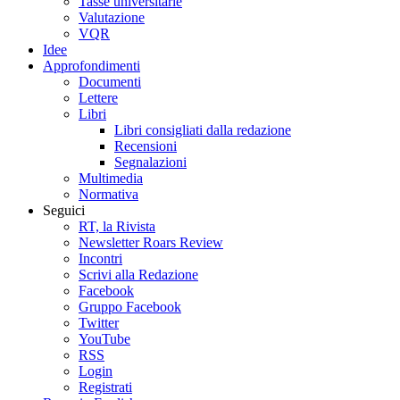
Tasse universitarie
Valutazione
VQR
Idee
Approfondimenti
Documenti
Lettere
Libri
Libri consigliati dalla redazione
Recensioni
Segnalazioni
Multimedia
Normativa
Seguici
RT, la Rivista
Newsletter Roars Review
Incontri
Scrivi alla Redazione
Facebook
Gruppo Facebook
Twitter
YouTube
RSS
Login
Registrati