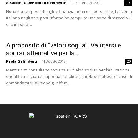
A.Baccini G.DeNicolao E.Petrovich
-
11 Settembre 2019
118
Nonostante i pesanti tagli ai finanziamenti e al personale, la ricerca
italiana negli anni post-riforma ha compiuto una sorta di miracolo: il
suo impatto,...
A proposito di “valori soglia”. Valutarsi e
aprirsi: alternative per la...
Paola Galimberti
-
11 Agosto 2018
20
Mentre tutti consultano con ansia i "valori soglia" per l'Abilitazione
scientifica nazionale appena pubblicati, sarebbe piuttosto il caso di
domandarsi quali siano gli effetti...