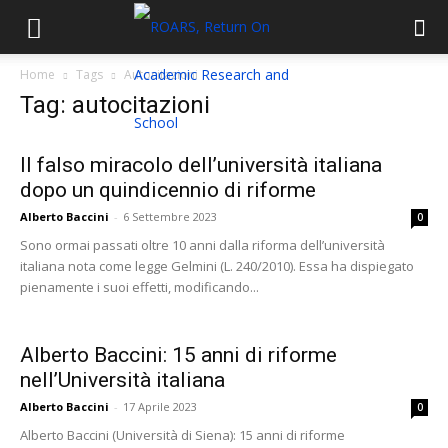
Home
Tags
Autocitazioni
Tag: autocitazioni
Il falso miracolo dell’università italiana
dopo un quindicennio di riforme
Alberto Baccini
-
6 Settembre 2023
0
Sono ormai passati oltre 10 anni dalla riforma dell’università
italiana nota come legge Gelmini (L. 240/2010). Essa ha dispiegato
pienamente i suoi effetti, modificando...
Alberto Baccini: 15 anni di riforme
nell’Università italiana
Alberto Baccini
-
17 Aprile 2023
0
Alberto Baccini (Università di Siena): 15 anni di riforme