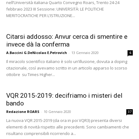
nell’Università italiana Quarto Convegno Roars, Trento 24-24
febbraio 2023 III Sessione: UNIVERSITÀ: LE POLITICHE
MERITOCRATICHE PER L’ISTRUZIONE...
Citarsi addosso: Anvur cerca di smentire e
invece dà la conferma
A.Baccini G.DeNicolao E.Petrovich
-
13 Gennaio 2020
6
Il miracolo scientifico italiano è solo un’illusione, dovuta a doping
citazionale, così avevamo scritto in un articolo apparso lo scorso
ottobre su Times Higher...
VQR 2015-2019: decifriamo i misteri del
bando
Redazione ROARS
-
10 Gennaio 2020
37
La nuova VQR 2015-2019 (da ora in poi VQR3) presenta diversi
elementi di novità rispetto alle precedenti. Sono cambiamenti che
risultano comprensibili ricorrendo a...