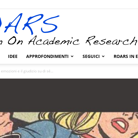
IDEE
APPROFONDIMENTI
SEGUICI
ROARS IN 
ROARS
emozioni e il giudizio su di sé...