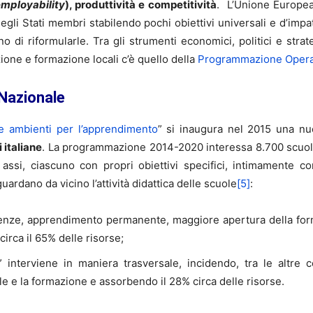
mployability
), produttività e competitività
. L’Unione Europea 
egli Stati membri stabilendo pochi obiettivi universali e d’impa
o di riformularle. Tra gli strumenti economici, politici e strat
zione e formazione locali c’è quello della
Programmazione Operat
Nazionale
 ambienti per l’apprendimento
” si inaugura nel 2015 una nu
 italiane
. La programmazione 2014-2020 interessa 8.700 scuole
 4 assi, ciascuno con propri obiettivi specifici, intimamente
uardano da vicino l’attività didattica delle scuole
[5]
:
enze, apprendimento permanente, maggiore apertura della forma
circa il 65% delle risorse;
” interviene in maniera trasversale, incidendo, tra le altre 
ale e la formazione e assorbendo il 28% circa delle risorse.