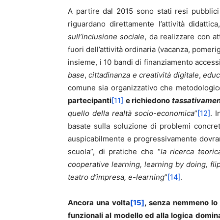
A partire dal 2015 sono stati resi pubblici 
riguardano direttamente l’attività didattic
sull’inclusione sociale
, da realizzare con at
fuori dell’attività ordinaria (vacanza, pome
insieme, i 10 bandi di finanziamento accessi
base
,
cittadinanza e creatività digitale
,
educa
comune sia organizzativo che metodologi
partecipanti
[11]
e richiedono
tassativame
quello della realtà socio-economica
”
[12]
. 
basate sulla soluzione di problemi concret
auspicabilmente e progressivamente dovrann
scuola”, di pratiche che “
la ricerca teor
cooperative learning, learning by doing, fl
teatro d’impresa, e-learning
”
[14]
.
Ancora una volta
[15]
, senza nemmeno lo s
funzionali al modello ed alla logica domina