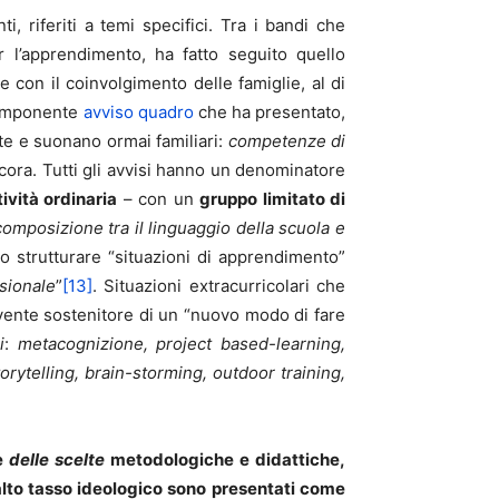
i, riferiti a temi specifici. Tra i bandi che
r l’apprendimento, ha fatto seguito quello
he con il coinvolgimento delle famiglie, al di
n imponente
avviso quadro
che ha presentato,
nte e suonano ormai familiari:
competenze di
ncora. Tutti gli avvisi hanno un denominatore
tività ordinaria
– con un
gruppo limitato di
omposizione tra il linguaggio della scuola e
no strutturare “situazioni di apprendimento”
ssionale
”
[13]
. Situazioni extracurricolari che
vente sostenitore di un “nuovo modo di fare
i
:
metacognizione, project based-learning,
rytelling, brain-storming, outdoor training,
re
delle scelte
metodologiche e didattiche,
alto tasso ideologico sono presentati come