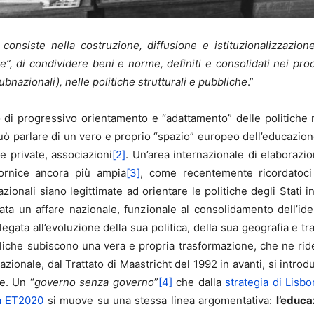
onsiste nella costruzione, diffusione e istituzionalizzazione
ose”, di condividere beni e norme, definiti e consolidati nei pro
ubnazionali), nelle politiche strutturali e pubbliche
.”
di progressivo orientamento e “adattamento” delle politiche n
parlare di un vero e proprio “spazio” europeo dell’educazione, 
e private, associazioni
[2]
. Un’area internazionale di elaborazio
cornice ancora più ampia
[3]
, come recentemente ricordatoci
azionali siano legittimate ad orientare le politiche degli Stati 
ata un affare nazionale, funzionale al consolidamento dell’ide
gata all’evoluzione della sua politica, della sua geografia e tra
liche subiscono una vera e propria trasformazione, che ne ride
onale, dal Trattato di Maastricht del 1992 in avanti, si intro
e. Un “
governo senza governo
”
[4]
che dalla
strategia di Lisb
ia ET2020
si muove su una stessa linea argomentativa:
l’educa