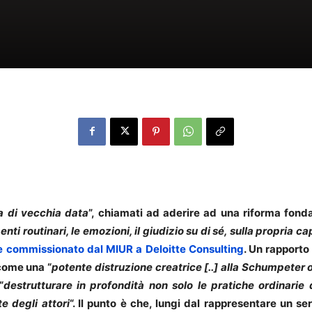
e
la di vecchia data
”, chiamati ad aderire ad una riforma fonda
 routinari, le emozioni, il giudizio su di sé, sulla propria cap
ne commissionato dal MIUR a Deloitte Consulting
. Un rapporto
 come una “
potente
distruzione creatrice [..] alla Schumpeter 
“
destrutturare in profondità non solo le pratiche ordinarie
e degli attori
“. Il punto è che, lungi dal rappresentare un se