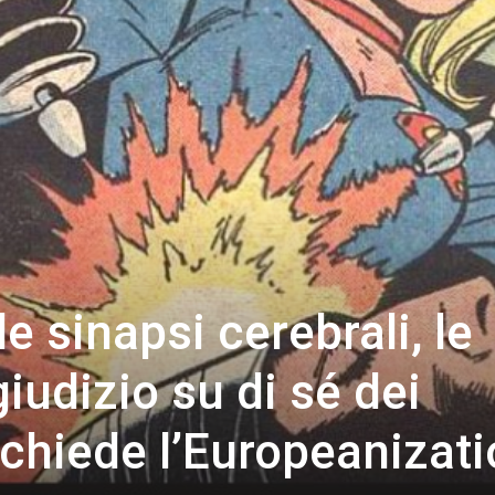
e sinapsi cerebrali, le
giudizio su di sé dei
 chiede l’Europeanizat