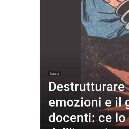
Scuola
Destrutturare l
emozioni e il 
docenti: ce lo