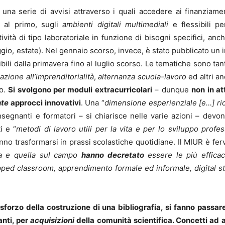
una serie di avvisi attraverso i quali accedere ai finanziament
a, al primo, sugli
ambienti digitali multimediali
e flessibili pe
tività di tipo laboratoriale in funzione di bisogni specifici, anc
riggio, estate). Nel gennaio scorso, invece, è stato pubblicato u
bili dalla primavera fino al luglio scorso. Le tematiche sono ta
zione all’imprenditorialità
,
alternanza scuola-lavoro
ed altri a
co.
Si svolgono per moduli extracurricolari
– dunque
non in at
nte
approcci innovativi
. Una “
dimensione esperienziale [e…] ric
Insegnanti e formatori – si chiarisce nelle varie azioni – devo
i e “
metodi di lavoro utili per la vita e per lo sviluppo profe
o trasformarsi in prassi scolastiche quotidiane. Il MIUR è fer
ica e quella sul campo
hanno decretato
essere le più efficac
ipped classroom, apprendimento formale ed informale, digital sto
forzo della costruzione di una bibliografia, si fanno passa
nti, per
acquisizioni
della comunità scientifica. Concetti ad 