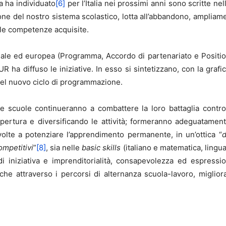
a ha individuato
[6]
per l’Italia nei prossimi anni sono scritte n
one del nostro sistema scolastico, lotta all’abbandono, ampliam
lle competenze acquisite.
ale ed europea (Programma, Accordo di partenariato e Position 
R ha diffuso le iniziative. In esso si sintetizzano, con la grafic
à del nuovo ciclo di programmazione.
e scuole continueranno a combattere la loro battaglia contro l
apertura e diversificando le attività; formeranno adeguatament
volte a potenziare l’apprendimento permanente, in un’ottica “
d
ompetitivi
”
[8]
, sia nelle
basic skills
(italiano e matematica, lingua
i iniziativa e imprenditorialità, consapevolezza ed espressi
che attraverso i percorsi di alternanza scuola-lavoro, miglior