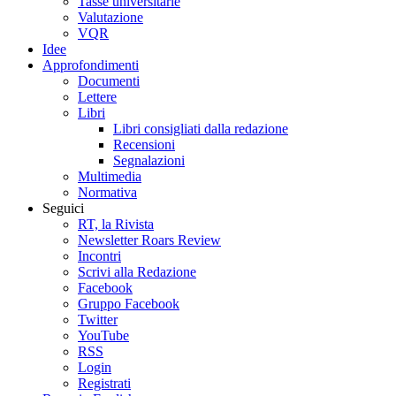
Tasse universitarie
Valutazione
VQR
Idee
Approfondimenti
Documenti
Lettere
Libri
Libri consigliati dalla redazione
Recensioni
Segnalazioni
Multimedia
Normativa
Seguici
RT, la Rivista
Newsletter Roars Review
Incontri
Scrivi alla Redazione
Facebook
Gruppo Facebook
Twitter
YouTube
RSS
Login
Registrati