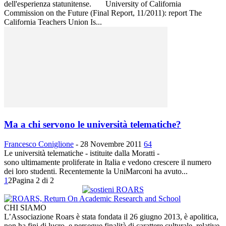
dell'esperienza statunitense. University of California
Commission on the Future (Final Report, 11/2011): report The
California Teachers Union Is...
Ma a chi servono le università telematiche?
Francesco Coniglione
-
28 Novembre 2011
64
Le università telematiche - istituite dalla Moratti -
sono ultimamente proliferate in Italia e vedono crescere il numero
dei loro studenti. Recentemente la UniMarconi ha avuto...
1
2
Pagina 2 di 2
CHI SIAMO
L’Associazione Roars è stata fondata il 26 giugno 2013, è apolitica,
non ha fini di lucro, e persegue finalità di carattere culturale, relative