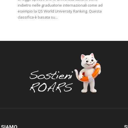
indietro nelle graduatorie internazionali come ad
esempio la QS World University Ranking. Questa
classifica è basata su...
 SIAMO
S