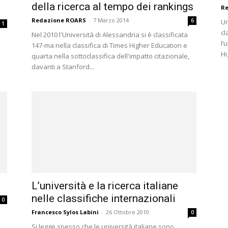
della ricerca al tempo dei rankings
Re
Redazione ROARS
-
7 Marzo 2014
6
Un
1
cl
Nel 2010 l'Università di Alessandria si è classificata
l’
147-ma nella classifica di Times Higher Education e
Hi
quarta nella sottoclassifica dell'impatto citazionale,
davanti a Stanford...
L’università e la ricerca italiane
nelle classifiche internazionali
0
Francesco Sylos Labini
-
26 Ottobre 2010
0
Si legge spesso che le università italiane sono