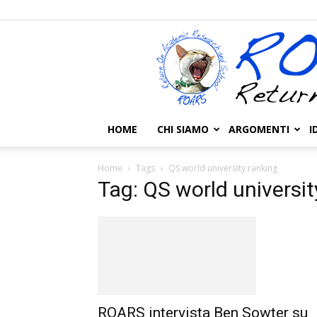
HOME
CHI SIAMO
ARGOMENTI
I
Home
Tags
QS world university ranking
Tag: QS world universit
ROARS intervista Ben Sowter su