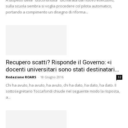
A dispetto della "discontinuità" dichiarata dal nuovo esecutivo,
sulla scuola sembra si voglia procedere col pilota automatico,
portando a compimento un disegno di riforma...
Recupero scatti? Risponde il Governo: «i
docenti universitari sono stati destinatari...
Redazione ROARS
-
18 Giugno 2016
32
Chi ha avuto, ha avuto, ha avuto, chi ha dato, ha dato, ha dato. Il
sottosegretario Toccafondi chiude nel seguente modo la risposta,
a...