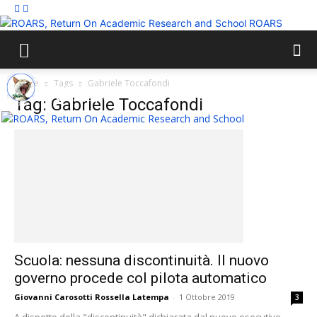
ROARS
Home
Tags
Gabriele Toccafondi
Tag: Gabriele Toccafondi
Scuola: nessuna discontinuità. Il nuovo
governo procede col pilota automatico
Giovanni Carosotti Rossella Latempa
-
1 Ottobre 2019
3