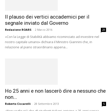
Il plauso dei vertici accademici per il
segnale inviato dal Governo
Redazione ROARS
-
2 Marzo 2016
23
«Con la Legge di Stabilità abbiamo ricominciato ad investire nel
nostro capitale umano» dichiara il Ministro Giannini che, in
relazione al piano straordinario appena...
Ho 25 anni e non lascerò dire a nessuno che
non...
Roberto Ciccarelli
-
28 Settembre 2013
5
«Non voglio più che gli studenti italiani arrivino a 25 anni senza